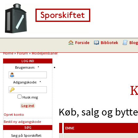
Forside
Bibliotek
Blog
Home
»
Forum
»
Modeljernbaner
LOG IND
Brugernavn:
*
Adgangskode:
*
K
Husk mig
Køb, salg og bytt
Opret konto
Bestil ny adgangskode
SØG
EMNE
Søg på Sporskiftet: