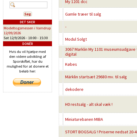
My 1201 dcc
Gamle træer til salg
DET SKER
-
Modeltogsmessen i Vamdrup
12/09/2026
Sat 12/9/2026 -
10:00
-
15:30
Modul Solgt
DONÉR
3067 Marklin My 1101 museumsudgave t
Hvis du vil hjælpe med
digital
den videre udvikling af
Sporskiftet, har du
Købes
mulighed for at donere et
beløb her:
Märklin startsæt 29680 mv. til salg
dekodere
H0 restsalg - alt skal væk !
Miniaturebanen MIBA
STORT BOGSALG ! Priserne nedsat 20-40