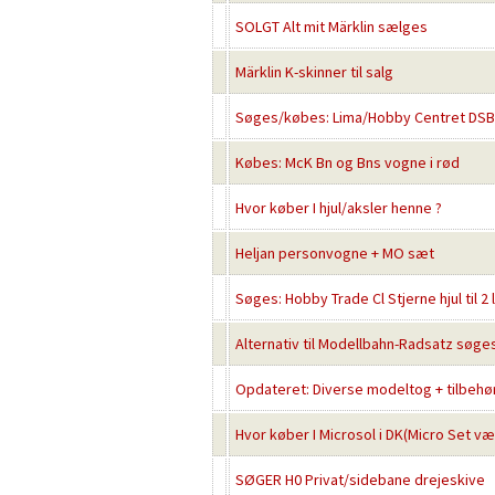
SOLGT Alt mit Märklin sælges
Märklin K-skinner til salg
Søges/købes: Lima/Hobby Centret DS
Købes: McK Bn og Bns vogne i rød
Hvor køber I hjul/aksler henne ?
Heljan personvogne + MO sæt
Søges: Hobby Trade Cl Stjerne hjul til 2
Alternativ til Modellbahn-Radsatz søge
Opdateret: Diverse modeltog + tilbeh
Hvor køber I Microsol i DK(Micro Set væ
SØGER H0 Privat/sidebane drejeskive