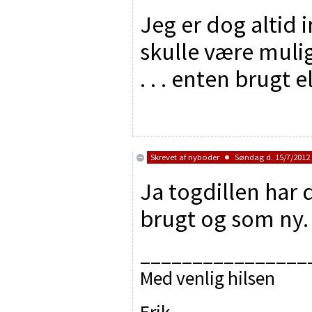
Jeg er dog altid 
skulle være mulig
. . . enten brugt 
Skrevet af
nyboder
Søndag d. 15/7/2012 
Ja togdillen har
brugt og som ny.
________________
Med venlig hilsen
Erik