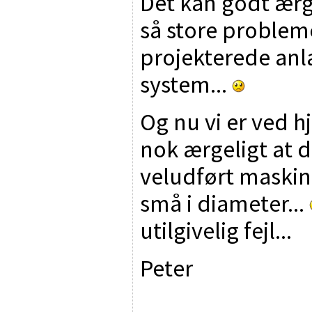
Det kan godt ærge
så store probleme
projekterede anl
system...
Og nu vi er ved hj
nok ærgeligt at d
veludført maskin
små i diameter...
utilgivelig fejl...
Peter
________________