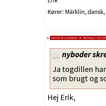
Kører: Märklin, dansk,
Skrevet af
LasseSteen
Søndag d. 15/7/201
nyboder
skre
Ja togdillen ha
som brugt og s
Hej Erik,