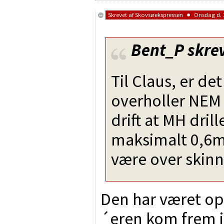
Skrevet af
Skovsøekspressen
Onsdag d. 2
Bent_P
skrev
Til Claus, er de
overholler NEM 
drift at MH dril
maksimalt 0,6
være over skinn
Den har været op
´eren kom frem i 