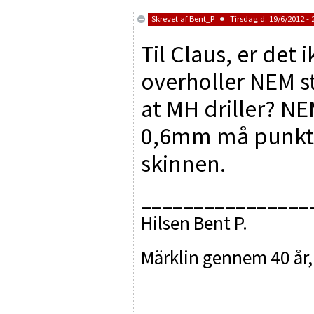
Skrevet af
Bent_P
Tirsdag d. 19/6/2012 - 
Til Claus, er det 
overholler NEM st
at MH driller? N
0,6mm må punktk
skinnen.
________________
Hilsen Bent P.
Märklin gennem 40 år,