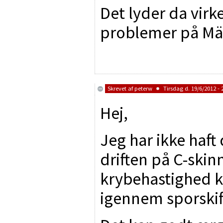
Det lyder da virk
problemer på Mär
Skrevet af
peterw
Tirsdag d. 19/6/2012 - 
Hej,
Jeg har ikke haf
driften på C-skinn
krybehastighed ko
igennem sporskif