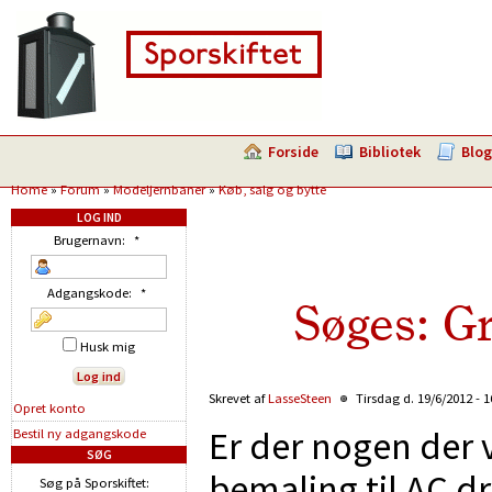
Forside
Bibliotek
Blog
Home
»
Forum
»
Modeljernbaner
»
Køb, salg og bytte
LOG IND
Brugernavn:
*
Adgangskode:
*
Søges: Gr
Husk mig
Skrevet af
LasseSteen
Tirsdag d. 19/6/2012 - 
Opret konto
Er der nogen der
Bestil ny adgangskode
SØG
bemaling til AC dr
Søg på Sporskiftet: