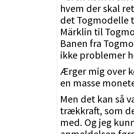
hvem der skal rett
det Togmodelle ti
Märklin til Togm
Banen fra Togmode
ikke problemer h
Ærger mig over k
en masse moneter
Men det kan så v
trækkraft, som de
med. Og jeg kunn
anmeldelsen først