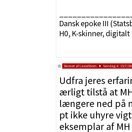
________________
Dansk epoke III (Sta
H0, K-skinner, digitalt
Skrevet af
LasseSteen
Søndag d. 15/7/201
Udfra jeres erfar
ærligt tilstå at 
længere ned på m
pt ikke uhyre vigt
eksemplar af MH