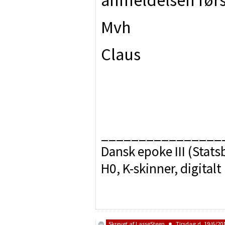
Mvh
Claus
________________
Dansk epoke III (Sta
H0, K-skinner, digitalt
Skrevet af
LasseSteen
Tirsdag d. 19/6/201