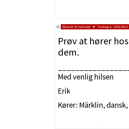
Skrevet af
nyboder
Tirsdag d. 19/6/2012 
Prøv at hører hos
dem.
________________
Med venlig hilsen
Erik
Kører: Märklin, dansk,