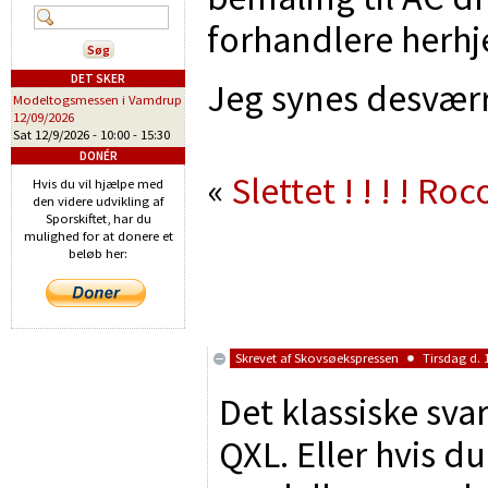
forhandlere herh
DET SKER
Jeg synes desværr
Modeltogsmessen i Vamdrup
12/09/2026
Sat 12/9/2026 -
10:00
-
15:30
DONÉR
«
Slettet ! ! ! !
Roco
Hvis du vil hjælpe med
den videre udvikling af
Sporskiftet, har du
mulighed for at donere et
beløb her:
Skrevet af
Skovsøekspressen
Tirsdag d. 1
Det klassiske svar
QXL. Eller hvis d