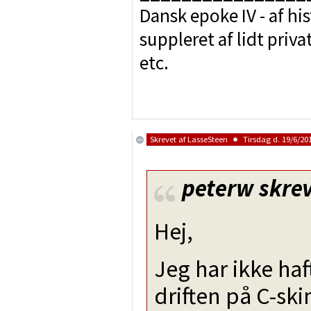
Dansk epoke IV - af hi
suppleret af lidt priv
etc.
Skrevet af
LasseSteen
Tirsdag d. 19/6/201
peterw
skrev
Hej,
Jeg har ikke ha
driften på C-ski