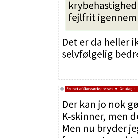
krybehastighed
fejlfrit igennem
Det er da heller 
selvfølgelig bedr
Skrevet af
Skovsøekspressen
Onsdag d. 2
Der kan jo nok gør
K-skinner, men d
Men nu bryder je