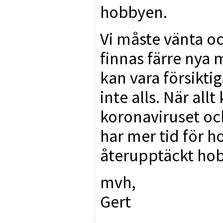
hobbyen.
Vi måste vänta o
finnas färre nya 
kan vara försikti
inte alls. När al
koronaviruset ock
har mer tid för h
återupptäckt ho
mvh,
Gert