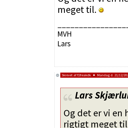
meget til.
________________
MVH
Lars
Skrevet af
f1freakdk
Mandag d. 21/12/202
Lars Skjærl
Og det er vi en 
rigtigt meget til