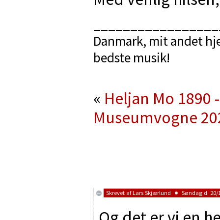
_________________
Danmark, mit andet hje
bedste musik!
«
Heljan Mo 1890 -
Museumvogne 20
Skrevet af
Lars Skjærlund
Søndag d. 20/1
Og det er vi en he