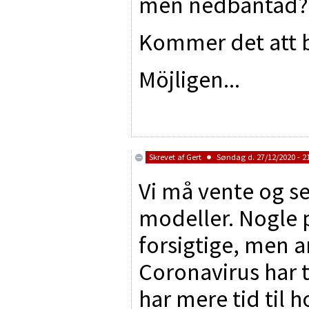
men nedbantad
Kommer det att bl
Möjligen...
Skrevet af
Gert
Søndag d. 27/12/2020 - 2
Vi må vente og se
modeller. Nogle
forsigtige, men a
Coronavirus har tr
har mere tid til