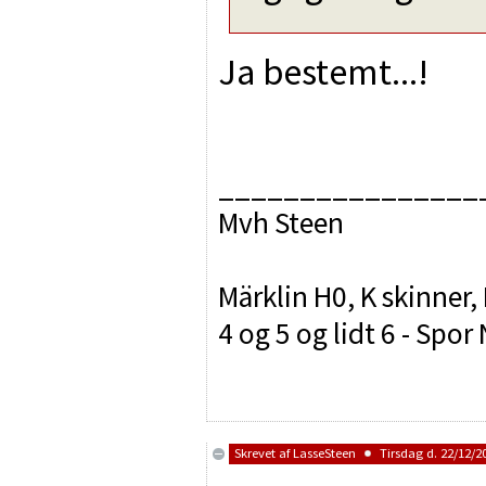
Ja bestemt...!
________________
Mvh Steen
Märklin H0, K skinner,
4 og 5 og lidt 6 - Sp
Skrevet af
LasseSteen
Tirsdag d. 22/12/20