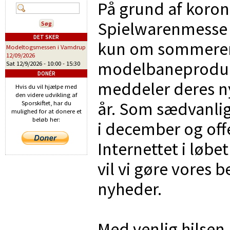
På grund af koron
Spielwarenmesse 2
DET SKER
kun om sommeren.
Modeltogsmessen i Vamdrup
12/09/2026
modelbaneproduce
Sat 12/9/2026 -
10:00
-
15:30
DONÉR
meddeler deres 
Hvis du vil hjælpe med
den videre udvikling af
år. Som sædvanlig
Sporskiftet, har du
mulighed for at donere et
beløb her:
i december og off
Internettet i løbet
vil vi gøre vores b
nyheder.
Med venlig hilsen,