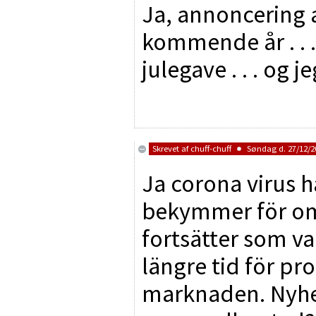
Ja, annoncering 
kommende år . . . 
julegave . . . o
Skrevet af
chuff-chuff
Søndag d. 27/12/20
Ja corona virus h
bekymmer för om
fortsätter som va
längre tid för pr
marknaden. Nyhe