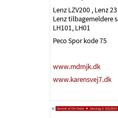
Lenz LZV200 , Lenz 2
Lenz tilbagemeldere 
LH101, LH01
Peco Spor kode 75
www.mdmjk.dk
www.karensvej7.dk
Skrevet af
Ole Vedel
Søndag d. 4/5/2014 -