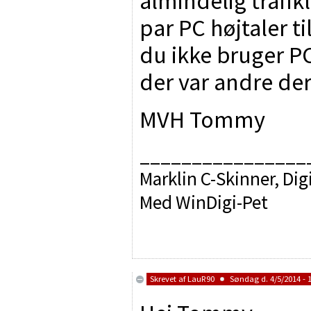
almindelig trafik
par PC højtaler t
du ikke bruger PC
der var andre de
MVH Tommy
________________
Marklin C-Skinner, Dig
Med WinDigi-Pet
Skrevet af
LauR90
Søndag d. 4/5/2014 - 