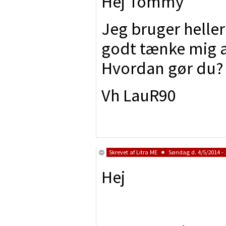
Hej Tommy
Jeg bruger helle
godt tænke mig a
Hvordan gør du?
Vh LauR90
Skrevet af
Litra ME
Søndag d. 4/5/2014 - 
Hej