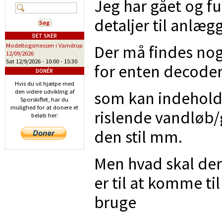
Jeg har gået og fu
detaljer til anlægg
DET SKER
Der må findes nog
Modeltogsmessen i Vamdrup
12/09/2026
Sat 12/9/2026 -
10:00
-
15:30
for enten decoder
DONÉR
Hvis du vil hjælpe med
som kan indeholde 
den videre udvikling af
Sporskiftet, har du
mulighed for at donere et
rislende vandløb/
beløb her:
den stil mm.
Men hvad skal de
er til at komme til
bruge