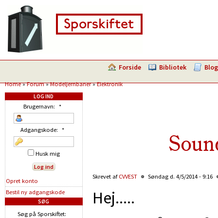
Forside
Bibliotek
Blog
Home
»
Forum
»
Modeljernbaner
»
Elektronik
LOG IND
Brugernavn:
*
Adgangskode:
*
Sound
Husk mig
Skrevet af
CVVEST
Søndag d. 4/5/2014 - 9:16
Opret konto
Hej.....
Bestil ny adgangskode
SØG
Søg på Sporskiftet: