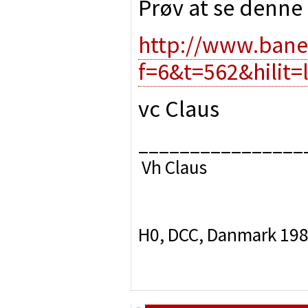
Prøv at se denne
http://www.bane
f=6&t=562&hilit=
vc Claus
________________
Vh Claus
H0, DCC, Danmark 19