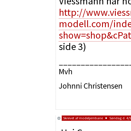
Viessmann har no
http://www.vies
modell.com/ind
show=shop&cPat
side 3)
________________
Mvh
Johnni Christensen
Skrevet af
modeljernbane
Søndag d. 4/5/