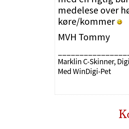
medelese over hø
køre/kommer
MVH Tommy
________________
Marklin C-Skinner, Dig
Med WinDigi-Pet
K