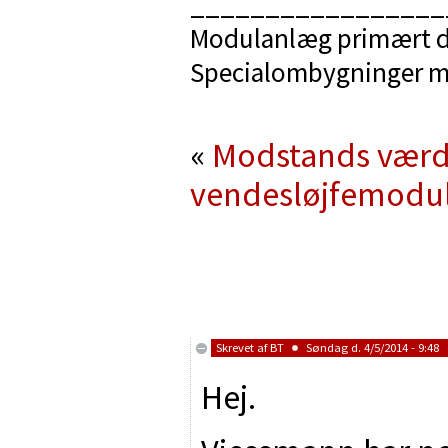
_________________
Modulanlæg primært d
Specialombygninger 
«
Modstands værdi
vendesløjfemodu
Skrevet af
BT
Søndag d. 4/5/2014 - 9:48
Hej.