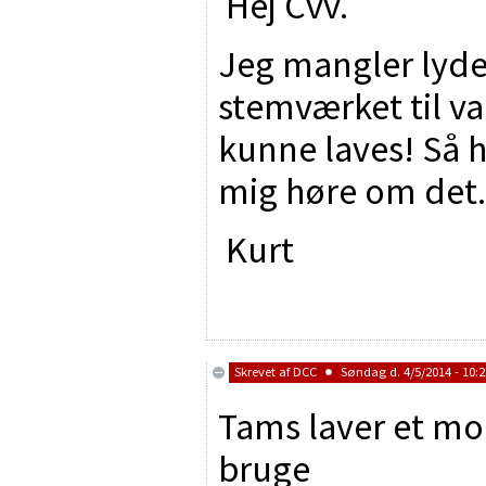
Hej Cvv.
Jeg mangler lyd
stemværket til v
kunne laves! Så h
mig høre om det.
Kurt
Skrevet af
DCC
Søndag d. 4/5/2014 - 10:2
Tams laver et mo
bruge