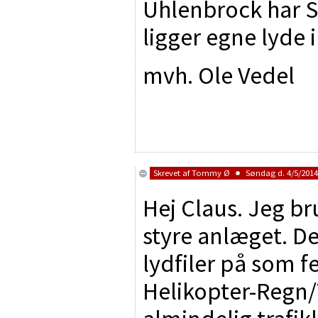
Uhlenbrock har S
ligger egne lyde 
mvh. Ole Vedel
Skrevet af
Tommy Ø
Søndag d. 4/5/2014 
Hej Claus. Jeg b
styre anlæget. De
lydfiler på som 
Helikopter-Regn