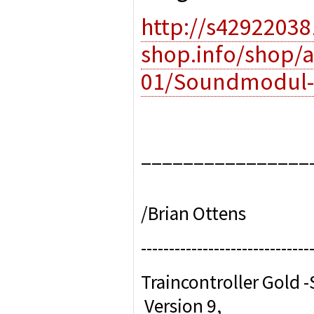
http://s42922038
shop.info/shop/a
01/Soundmodul-E
________________
/Brian Ottens
------------------------------
Traincontroller Gold
Version 9,