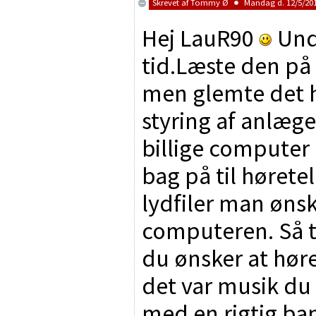
Skrevet af
Tommy Ø
Mandag d. 12/5/201
Hej LauR90
Und
tid.Læste den på 
men glemte det he
styring af anlæge
billige computer 
bag på til hørete
lydfiler man øns
computeren. Så t
du ønsker at høre
det var musik du 
med en rigtig b