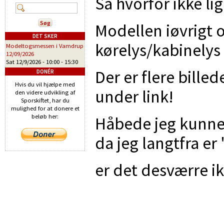
Så hvorfor ikke li
Modellen iøvrigt 
DET SKER
kørelys/kabinelys 
Modeltogsmessen i Vamdrup
12/09/2026
Sat 12/9/2026 -
10:00
-
15:30
Der er flere bille
DONÉR
Hvis du vil hjælpe med
under link!
den videre udvikling af
Sporskiftet, har du
mulighed for at donere et
beløb her:
Håbede jeg kunne 
da jeg langtfra e
er det desværre ik