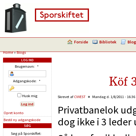
Forside
Bibliotek
Blog
Home
»
Blogs
LOG IND
Brugernavn:
*
Köf 
Adgangskode:
*
Husk mig
Skrevet af
CVVEST
Mandag d. 1/8/2011 - 16:36
Privatbanelok udg
Opret konto
dog ikke i 3 leder
Bestil ny adgangskode
SØG
Søg på Sporskiftet: