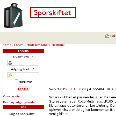
For
Home
»
Forum
»
Modeljernbaner
»
Elektronik
LOG IND
Brugernavn:
*
Adgangskode:
*
Husk mig
Skrevet af
Poul J
Onsdag d. 7/5/2014 - 18:14
Opret konto
Vi har i klubben et par vendesløjfer. Den e
Styresystemet er Roco Multimaus. LK100 fu
Bestil ny adgangskode
Multimaaus detekterer en kortslutning. Der
SØG
oplevet tilsvarende og har kommentar til de
Venlig hilsen
Søg på Sporskiftet: