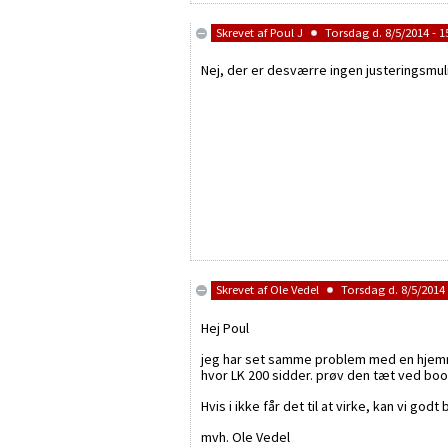
Skrevet af
Poul J
Torsdag d. 8/5/2014 - 1
Nej, der er desværre ingen justeringsmul
Skrevet af
Ole Vedel
Torsdag d. 8/5/2014 
Hej Poul
jeg har set samme problem med en hjemm
hvor LK 200 sidder. prøv den tæt ved bo
Hvis i ikke får det til at virke, kan vi god
mvh. Ole Vedel