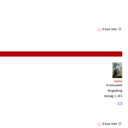
0 kan lide
henho
It-konsulent
Ringkøbing
Indlæg: 1.343
0 kan lide