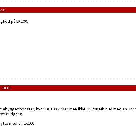
5:05
ighed på LK200.
- 18:48
ebygget booster, hvor LK 100 virker men ikke LK 200.Mit bud med en Roco
oster udgang.
t bytte med en LK100.