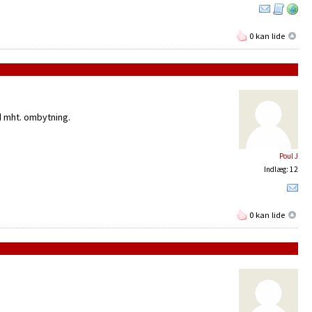
0 kan lide
ud mht. ombytning.
Poul J
Indlæg: 12
0 kan lide