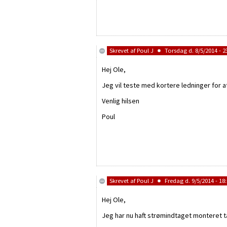
Skrevet af
Poul J
Torsdag d. 8/5/2014 - 2
Hej Ole,
Jeg vil teste med kortere ledninger for at
Venlig hilsen
Poul
Skrevet af
Poul J
Fredag d. 9/5/2014 - 18
Hej Ole,
Jeg har nu haft strømindtaget monteret t