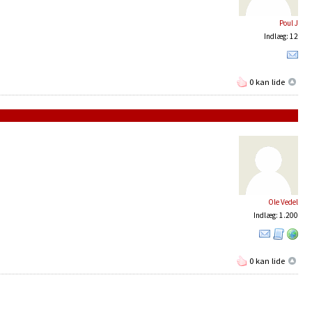
Poul J
Indlæg: 12
0 kan lide
Ole Vedel
Indlæg: 1.200
0 kan lide