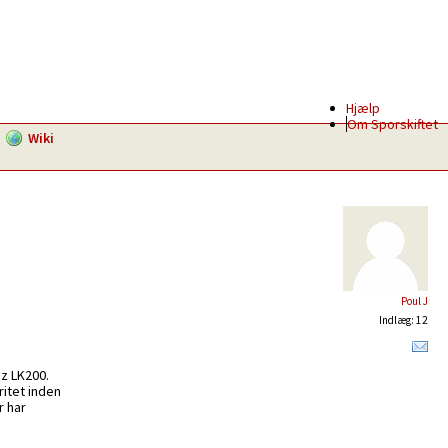
Hjælp
Om Sporskiftet
Wiki
Poul J
Indlæg: 12
nz LK200.
itet inden
r har