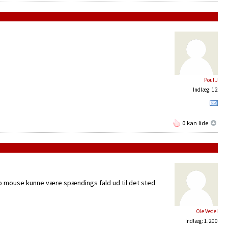
Poul J
Indlæg: 12
0 kan lide
 mouse kunne være spændings fald ud til det sted
Ole Vedel
Indlæg: 1.200