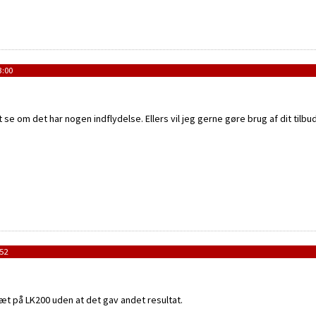
3:00
 se om det har nogen indflydelse. Ellers vil jeg gerne gøre brug af dit tilb
:52
æt på LK200 uden at det gav andet resultat.