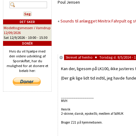
Poul Jensen
«
Sounds til anlægget
Minitrix Fahrpult og 
DET SKER
Modeltogsmessen i Vamdrup
12/09/2026
Sat 12/9/2026 -
10:00
-
15:30
DONÉR
Hvis du vil hjælpe med
den videre udvikling af
Skrevet af
henho
Torsdag d. 8/5/2014 - 1
Sporskiftet, har du
mulighed for at donere et
Kan der, ligesom på LK100, ikke justeres
beløb her:
(Der gik lige lidt tid indtil, jeg havde funde
__________________
MVH
Henrik
2-skinne, dansk, epoke3b, medlem af SdMJK
Bruger Z21 på hjemmebanen.