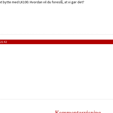
 at bytte med LK100. Hvordan vil du foreslå, at vi gør det?
 21:42
Kommentarvisning