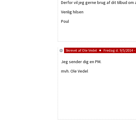
Derfor vil jeg gerne brug af dit tilbud om
Venlig hilsen
Poul
Skrevet af
Ole Vedel
Fredag d. 9/5/2014 -
Jeg sender dig en PM.
mvh. Ole Vedel