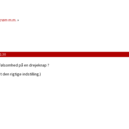
strøm m.m.
»
1:30
 følsomhed på en drejeknap ?
t den rigtige indstilling.)