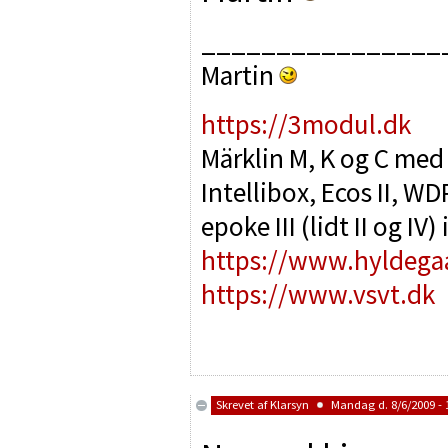
________________
Martin
https://3modul.dk
Märklin M, K og C med
Intellibox, Ecos II, 
epoke III (lidt II og IV
https://www.hyldega
https://www.vsvt.dk
Skrevet af
Klarsyn
Mandag d. 8/6/2009 - 