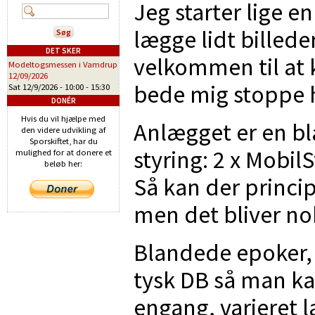
Jeg starter lige e
lægge lidt billeder
DET SKER
velkommen til at 
Modeltogsmessen i Vamdrup
12/09/2026
bede mig stoppe hv
Sat 12/9/2026 -
10:00
-
15:30
DONÉR
Hvis du vil hjælpe med
Anlægget er en bl
den videre udvikling af
Sporskiftet, har du
styring: 2 x Mobil
mulighed for at donere et
beløb her:
Så kan der princip
men det bliver no
Blandede epoker,
tysk DB så man kan
engang, varieret 