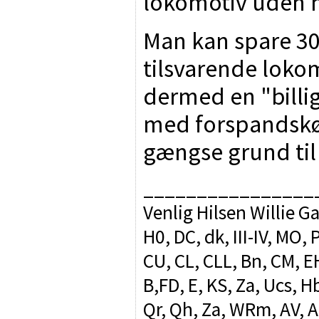
lokomotiv uden 
Man kan spare 30
tilsvarende loko
dermed en "bill
med forspandskør
gængse grund ti
________________
Venlig Hilsen Willie G
H0, DC, dk, III-IV, MO,
CU, CL, CLL, Bn, CM, EH
B,FD, E, KS, Za, Ucs, Hb
Qr, Qh, Za, WRm, AV, 