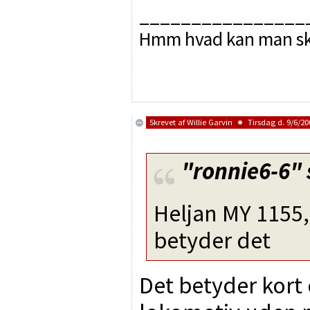
________________
Hmm hvad kan man sk
Skrevet af
Willie Garvin
Tirsdag d. 9/6/200
"ronnie6-6"
Heljan MY 115
betyder det
Det betyder kort 