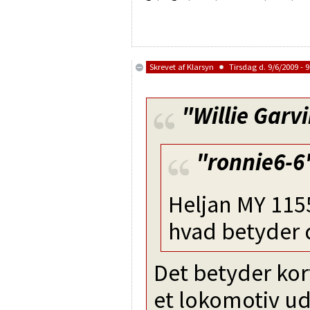
Skrevet af
Klarsyn
Tirsdag d. 9/6/2009 - 9
"Willie Garv
"ronnie6-6
Heljan MY 11
hvad betyder 
Det betyder kor
et lokomotiv u