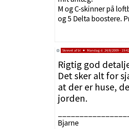
M og C-skinner på lof
og 5 Delta boostere. P
Skrevet af
bl
Mandag d. 24/8/2009 - 19:4
Rigtig god deta
Det sker alt for 
at der er huse, d
jorden.
________________
Bjarne