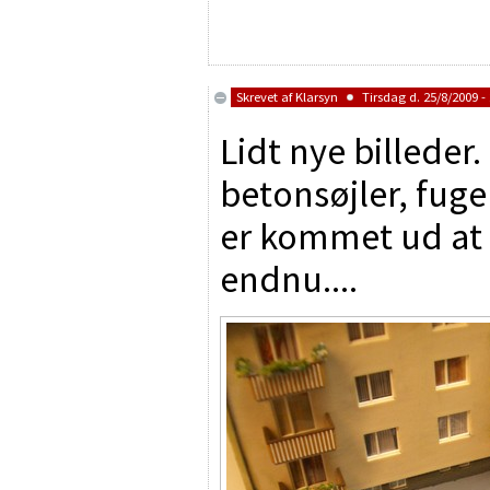
Skrevet af
Klarsyn
Tirsdag d. 25/8/2009 - 
Lidt nye billeder
betonsøjler, fug
er kommet ud at l
endnu....