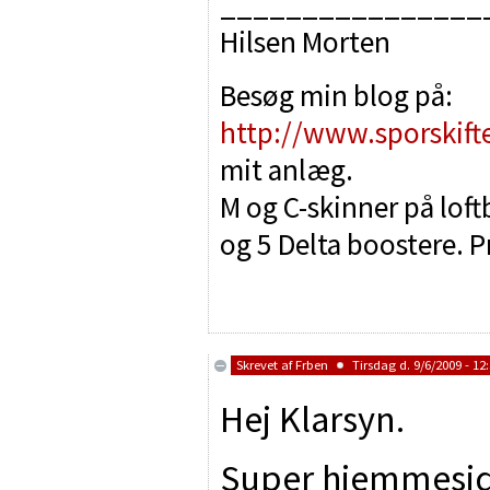
________________
Hilsen Morten
Besøg min blog på:
http://www.sporskift
mit anlæg.
M og C-skinner på lof
og 5 Delta boostere. P
Skrevet af
Frben
Tirsdag d. 9/6/2009 - 12
Hej Klarsyn.
Super hjemmesid