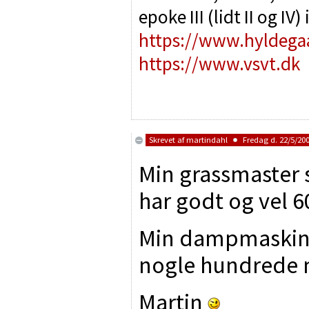
epoke III (lidt II og IV
https://www.hyldega
https://www.vsvt.dk
Skrevet af
martindahl
Fredag d. 22/5/200
Min grassmaster 
har godt og vel 6
Min dampmaskine
nogle hundrede m
Martin