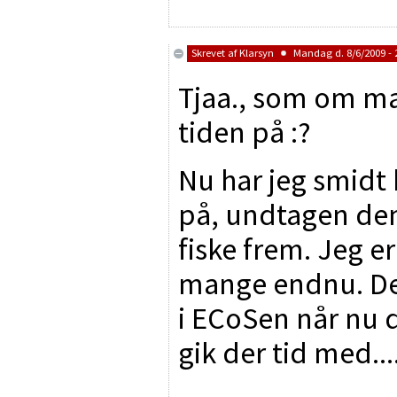
Skrevet af
Klarsyn
Mandag d. 8/6/2009 - 
Tjaa., som om m
tiden på :?
Nu har jeg smidt 
på, undtagen den
fiske frem. Jeg er
mange endnu. Dem
i ECoSen når nu d
gik der tid med...