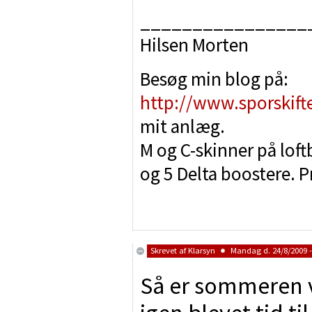
________________
Hilsen Morten
Besøg min blog på:
http://www.sporskift
mit anlæg.
M og C-skinner på lof
og 5 Delta boostere. P
Skrevet af
Klarsyn
Mandag d. 24/8/2009 -
Så er sommeren v