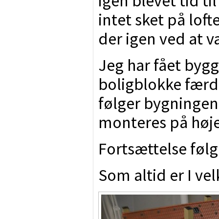
igen blevet tid ti
intet sket på loft
der igen ved at væ
Jeg har fået bygg
boligblokke færd
følger bygningen 
monteres på høje
Fortsættelse følg
Som altid er I v