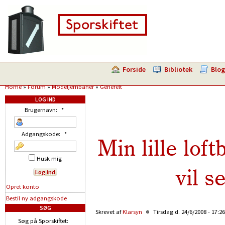
Forside
Bibliotek
Blog
Home
»
Forum
»
Modeljernbaner
»
Generelt
LOG IND
Brugernavn:
*
Adgangskode:
*
Min lille loft
Husk mig
vil s
Opret konto
Bestil ny adgangskode
SØG
Skrevet af
Klarsyn
Tirsdag d. 24/6/2008 - 17:2
Søg på Sporskiftet: