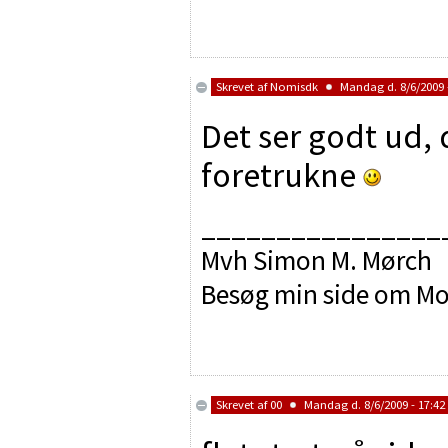
Skrevet af
Nomisdk
Mandag d. 8/6/2009 -
Det ser godt ud,
foretrukne
________________
Mvh Simon M. Mørch
Besøg min side om Mo
Skrevet af
00
Mandag d. 8/6/2009 - 17:42