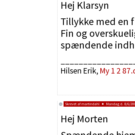
Hej Klarsyn
Tillykke med en f
Fin og overskueli
spændende indh
________________
Hilsen Erik,
My 1 2 87.
Skrevet af
martindahl
Mandag d. 8/6/200
Hej Morten
Spændende hjemm