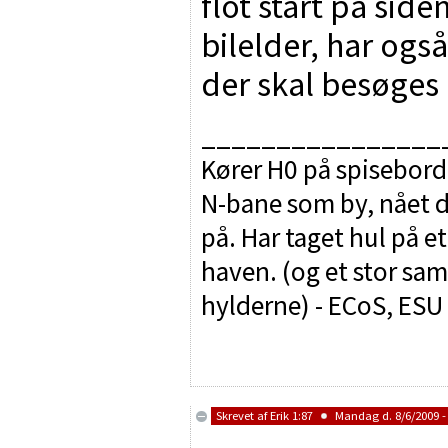
flot start på side
bilelder, har ogs
der skal besøges
________________
Kører H0 på spisebord
N-bane som by, nået d
på. Har taget hul på e
haven. (og et stor sam
hylderne) - ECoS, ES
Skrevet af
Erik 1:87
Mandag d. 8/6/2009 -