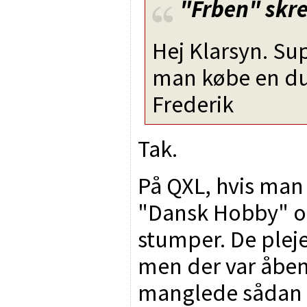
"Frben"
skre
Hej Klarsyn. S
man købe en du
Frederik
Tak.
På QXL, hvis man 
"Dansk Hobby" og
stumper. De plejer
men der var åben
manglede sådan 