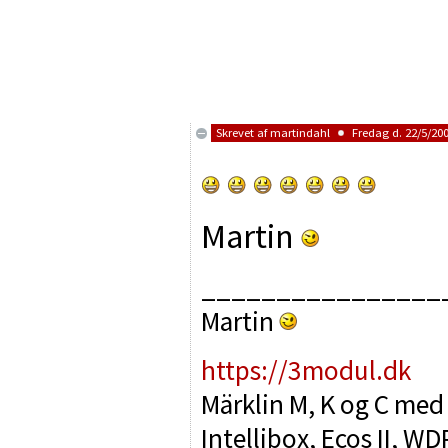
Skrevet af
martindahl
Fredag d. 22/5/200
Martin
________________
Martin
https://3modul.dk
Märklin M, K og C med
Intellibox, Ecos II, 