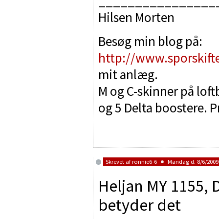
________________
Hilsen Morten
Besøg min blog på:
http://www.sporskift
mit anlæg.
M og C-skinner på lof
og 5 Delta boostere. P
Skrevet af
ronnie6-6
Mandag d. 8/6/2009 
Heljan MY 1155,
betyder det