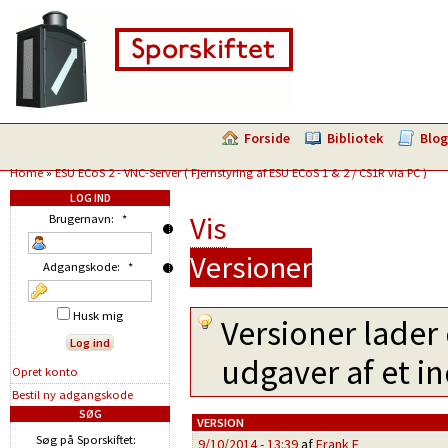
Forside
Bibliotek
Blog
Home
»
ESU ECoS 2 - VNC-Server ( Fjernstyring af ESU ECoS 1 & 2 / CS1R via PC )
LOG IND
Vis
Brugernavn:
*
Versioner
Adgangskode:
*
Husk mig
Versioner lader 
udgaver af et i
Opret konto
Bestil ny adgangskode
SØG
VERSION
Søg på Sporskiftet:
9/10/2014 - 13:39
af
Frank F