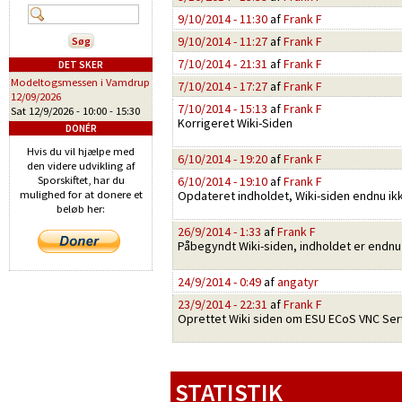
9/10/2014 - 11:30
af
Frank F
9/10/2014 - 11:27
af
Frank F
7/10/2014 - 21:31
af
Frank F
DET SKER
Modeltogsmessen i Vamdrup
7/10/2014 - 17:27
af
Frank F
12/09/2026
7/10/2014 - 15:13
af
Frank F
Sat 12/9/2026 -
10:00
-
15:30
Korrigeret Wiki-Siden
DONÉR
Hvis du vil hjælpe med
6/10/2014 - 19:20
af
Frank F
den videre udvikling af
Sporskiftet, har du
6/10/2014 - 19:10
af
Frank F
mulighed for at donere et
Opdateret indholdet, Wiki-siden endnu ikk
beløb her:
26/9/2014 - 1:33
af
Frank F
Påbegyndt Wiki-siden, indholdet er endnu
24/9/2014 - 0:49
af
angatyr
23/9/2014 - 22:31
af
Frank F
Oprettet Wiki siden om ESU ECoS VNC Serv
STATISTIK