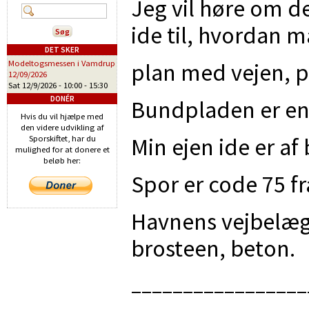
Jeg vil høre om d
ide til, hvordan m
DET SKER
plan med vejen, 
Modeltogsmessen i Vamdrup
12/09/2026
Sat 12/9/2026 -
10:00
-
15:30
DONÉR
Bundpladen er e
Hvis du vil hjælpe med
den videre udvikling af
Min ejen ide er af
Sporskiftet, har du
mulighed for at donere et
beløb her:
Spor er code 75 f
Havnens vejbelægn
brosteen, beton.
_________________