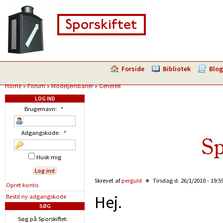
Forside
Bibliotek
Blog
Home
»
Forum
»
Modeljernbaner
»
Generelt
LOG IND
Brugernavn:
*
Adgangskode:
*
Sp
Husk mig
Skrevet af
perguld
Tirsdag d. 26/1/2010 - 19:5
Opret konto
Hej.
Bestil ny adgangskode
SØG
Søg på Sporskiftet: