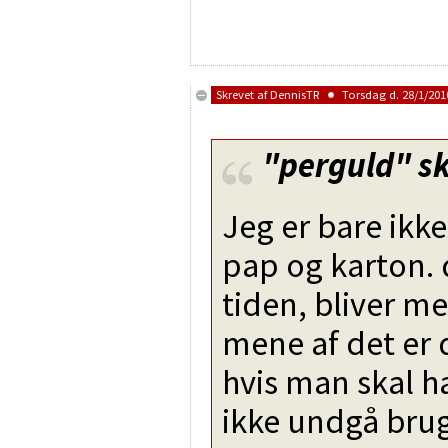
Skrevet af
DennisTR
Torsdag d. 28/1/2010
"perguld"
sk
Jeg er bare ikk
pap og karton.
tiden, bliver meg
mene af det er 
hvis man skal h
ikke undgå brug