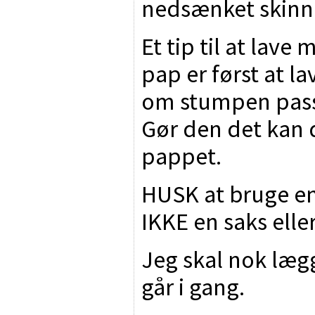
nedsænket skin
Et tip til at lav
pap er først at la
om stumpen passe
Gør den det kan 
pappet.
HUSK at bruge en
IKKE en saks elle
Jeg skal nok lægg
går i gang.