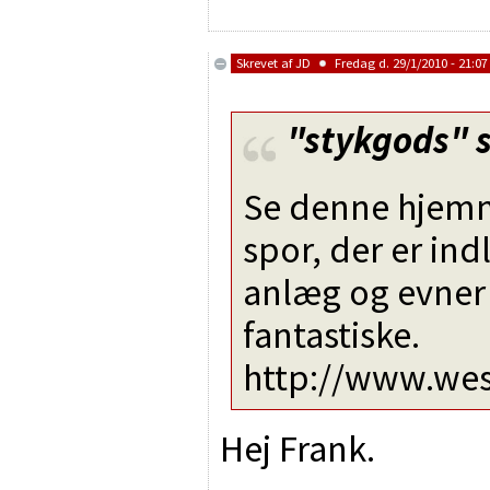
Skrevet af
JD
Fredag d. 29/1/2010 - 21:07
"stykgods"
s
Se denne hjemm
spor, der er ind
anlæg og evne
fantastiske.
http://www.wes
Hej Frank.