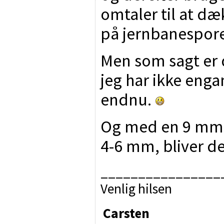
omtaler til at d
på jernbanespore
Men som sagt er d
jeg har ikke enga
endnu.
Og med en 9 mm 
4-6 mm, bliver de
________________
Venlig hilsen
Carsten