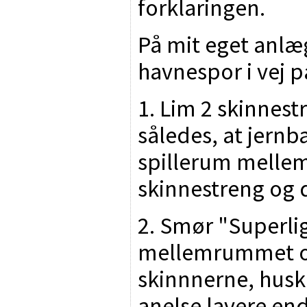
forklaringen.
På mit eget anlæ
havnespor i vej 
1. Lim 2 skinnest
således, at jern
spillerum mellem
skinnestreng og 
2. Smør "Superlig
mellemrummet og
skinnnerne, husk
anelse lavere en