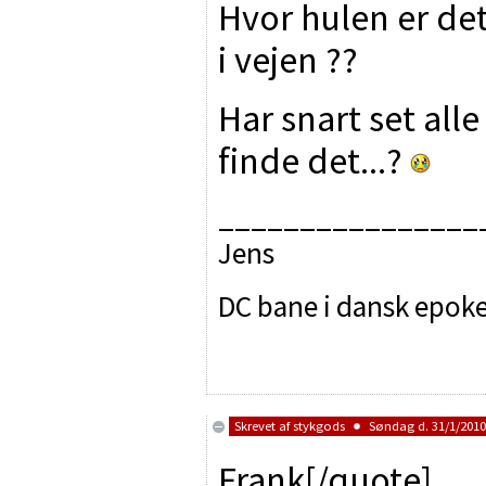
Hvor hulen er de
i vejen ??
Har snart set all
finde det...?
________________
Jens
DC bane i dansk epoke 
Skrevet af
stykgods
Søndag d. 31/1/2010 
Frank[/quote]