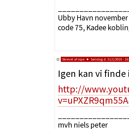
________________
Ubby Havn november 
code 75, Kadee koblin
Skrevet af
nipe
Søndag d. 31/1/2010 - 16
Igen kan vi finde
http://www.you
v=uPXZR9qm55A&
________________
mvh niels peter