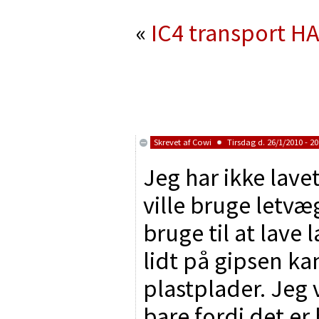
«
IC4 transport
HA
Skrevet af
Cowi
Tirsdag d. 26/1/2010 - 20
Jeg har ikke lav
ville bruge letv
bruge til at lave
lidt på gipsen k
plastplader. Jeg 
bare fordi det er 