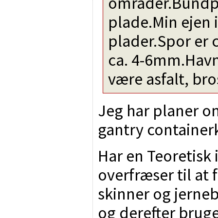
områder.Bundp
plade.Min ejen i
plader.Spor er 
ca. 4-6mm.Havn
være asfalt, br
Jeg har planer 
gantry container
Har en Teoretisk
overfræser til at
skinner og jerne
og derefter bru