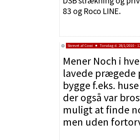
DSB strækning og priva
83 og Roco LINE.
Skrevet af
Cowi
Torsdag d. 28/1/2010 - 1
Mener Noch i hver
lavede prægede 
bygge f.eks. huse
der også var bros
muligt at finde no
men uden fortor