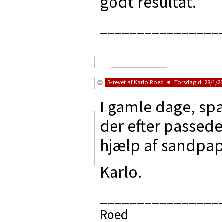
godt resultat.
________________
Skrevet af
Karlo Roed
Torsdag d. 28/1/20
I gamle dage, spa
der efter passede
hjælp af sandpap
Karlo.
________________
Roed