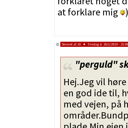
forklaret noget d
at forklare mig
Skrevet af
JD
Tirsdag d. 26/1/2010 - 21:0
"perguld"
sk
Hej.Jeg vil hør
en god ide til,
med vejen, på 
områder.Bundp
plade.Min ejen i