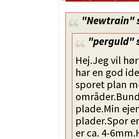
"Newtrain"
"perguld"
s
Hej.Jeg vil hø
har en god ide
sporet plan m
områder.Bund
plade.Min ejen
plader.Spor er
er ca. 4-6mm.