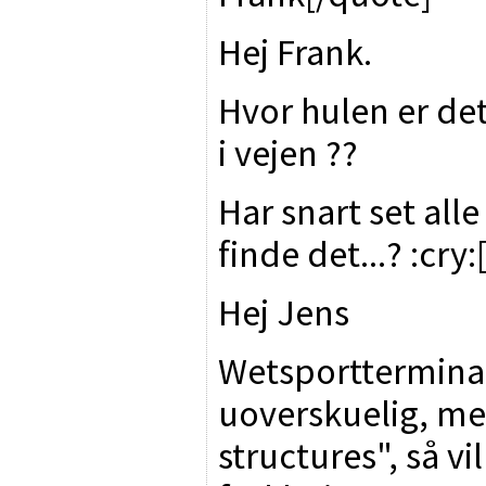
Hej Frank.
Hvor hulen er de
i vejen ??
Har snart set all
finde det...? :cry
Hej Jens
Wetsportterminal
uoverskuelig, men
structures", så vi