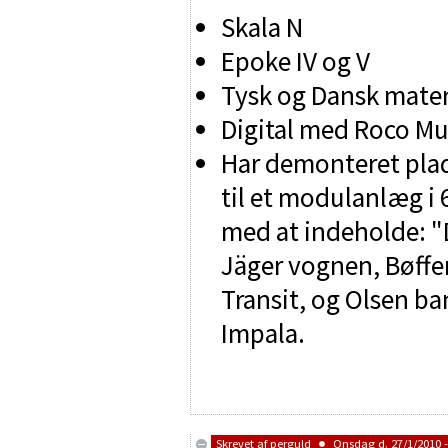
Skala N
Epoke IV og V
Tysk og Dansk materi
Digital med Roco Mu
Har demonteret pla
til et modulanlæg i
med at indeholde: "D
Jäger vognen, Bøffe
Transit, og Olsen ba
Impala.
Skrevet af
perguld
Onsdag d. 27/1/2010 -