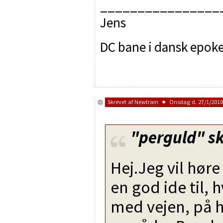
________________
Jens
DC bane i dansk epoke 
Skrevet af
Newtrain
Onsdag d. 27/1/2010 
"perguld"
sk
Hej.Jeg vil hør
en god ide til,
med vejen, på 