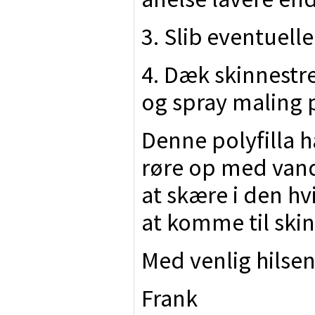
3. Slib eventuel
4. Dæk skinnest
og spray maling 
Denne polyfilla ha
røre op med vand,
at skære i den hv
at komme til ski
Med venlig hilse
Frank