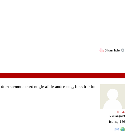
0 kan lide
vet dem sammen med nogle af de andre ting, feks traktor
D 826
Ikke angivet
Indlæg: 186