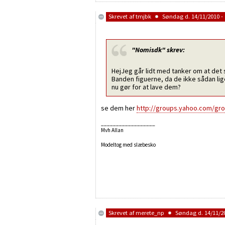
Skrevet af
tmjbk
Søndag d. 14/11/2010 - 
"Nomisdk"
skrev:
HejJeg går lidt med tanker om at det 
Banden figuerne, da de ikke sådan lig
nu gør for at lave dem?
se dem her
http://groups.yahoo.com/gr
__________________
Mvh Allan
Modeltog med slæbesko
Skrevet af
merete_np
Søndag d. 14/11/20