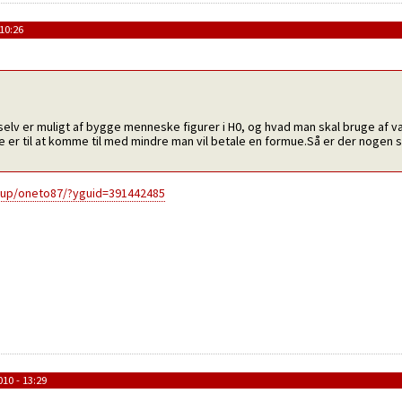
10:26
selv er muligt af bygge menneske figurer i H0, og hvad man skal bruge af væ
e er til at komme til med mindre man vil betale en formue.Så er der nogen 
oup/oneto87/?yguid=391442485
10 - 13:29