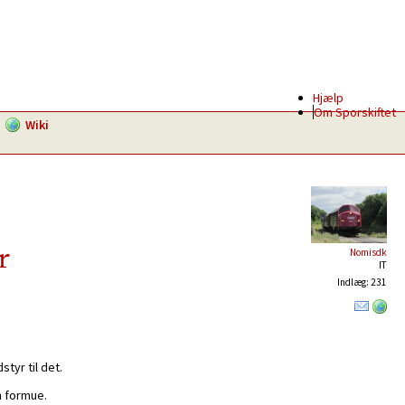
Hjælp
Om Sporskiftet
Wiki
r
Nomisdk
IT
Indlæg: 231
tyr til det.
n formue.