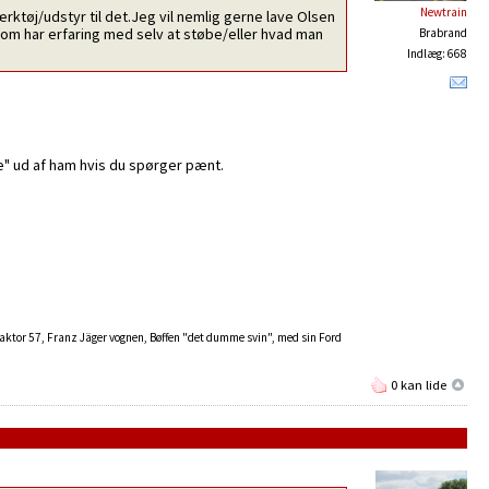
Newtrain
rktøj/udstyr til det.Jeg vil nemlig gerne lave Olsen
som har erfaring med selv at støbe/eller hvad man
Brabrand
Indlæg: 668
ke" ud af ham hvis du spørger pænt.
raktor 57, Franz Jäger vognen, Bøffen "det dumme svin", med sin Ford
0 kan lide