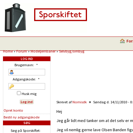
For
Home
»
Forum
»
Modeljernbaner
»
Selvbyg/ombyg
LOG IND
Brugernavn:
*
Adgangskode:
*
Husk mig
Skrevet af
Nomisdk
Søndag d. 14/11/2010 - 0
Opret konto
Hej
Bestil ny adgangskode
Jeg går lidt med tanker om at det selv er m
SØG
Jeg vil nemlig gerne lave Olsen Banden figu
Søg på Sporskiftet: