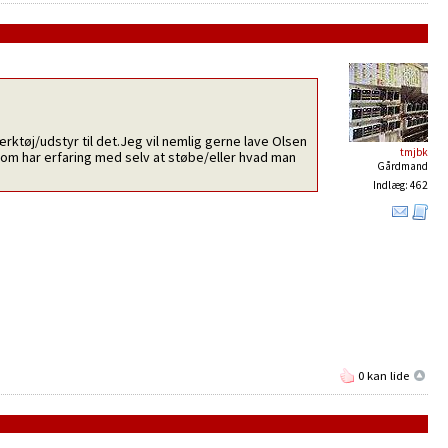
rktøj/udstyr til det.Jeg vil nemlig gerne lave Olsen
tmjbk
som har erfaring med selv at støbe/eller hvad man
Gårdmand
Indlæg: 462
0 kan lide