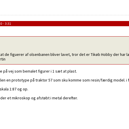
 - 3:31
 at de figuerer af olsenbanen bliver lavet, tror det er Tikøb Hobby der ha
rtin
 på vej som bemalet figurer i 1 sæt at plast.
llen en prototype på traktor 57 som sku komme som resin/færdig model. i 
 skala 1:87 og op.
der et mikroskop og afstøbt i metal derefter.