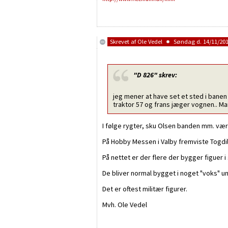
Skrevet af
Ole Vedel
Søndag d. 14/11/2010
"D 826"
skrev:
jeg mener at have set et sted i banen
traktor 57 og frans jæger vognen.. Ma
I følge rygter, sku Olsen banden mm. være
På Hobby Messen i Valby fremviste Togdi
På nettet er der flere der bygger figuer i
De bliver normal bygget i noget "voks" un
Det er oftest militær figurer.
Mvh. Ole Vedel