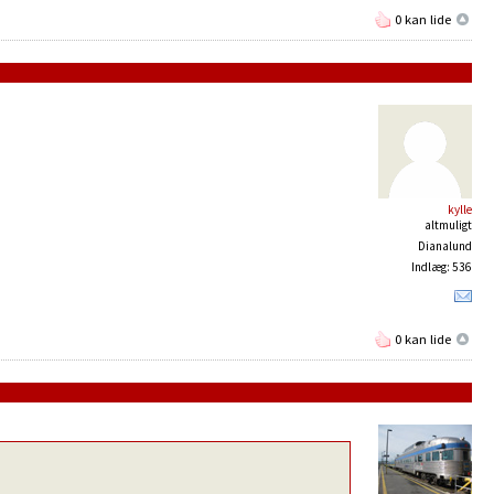
0 kan lide
kylle
altmuligt
Dianalund
Indlæg: 536
0 kan lide