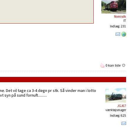
Nomisdk
IT
Indlæg: 231
0 kan lide
 Det vil tage ca 3-4 døgn pr stk. Så vinder man i lotto
yn på sund fornuft..........
JGJ67
værktøjsmager
Indlæg: 625