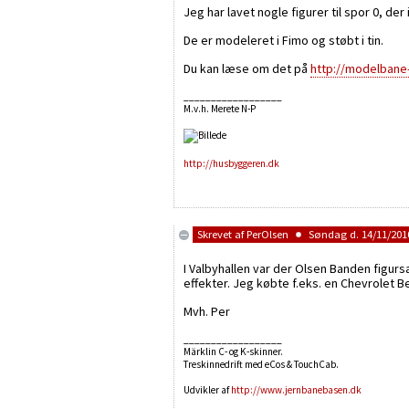
Jeg har lavet nogle figurer til spor 0, de
De er modeleret i Fimo og støbt i tin.
Du kan læse om det på
http://modelbane-
__________________
M.v.h. Merete N-P
http://husbyggeren.dk
Skrevet af
PerOlsen
Søndag d. 14/11/2010
I Valbyhallen var der Olsen Banden figur
effekter. Jeg købte f.eks. en Chevrolet Be
Mvh. Per
__________________
Märklin C- og K-skinner.
Treskinnedrift med eCos & TouchCab.
Udvikler af
http://www.jernbanebasen.dk