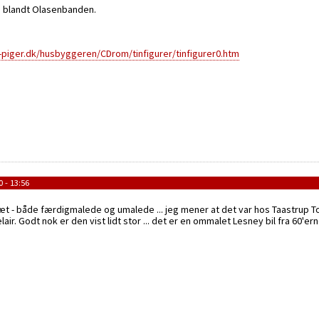
r i blandt Olasenbanden.
piger.dk/husbyggeren/CDrom/tinfigurer/tinfigurer0.htm
 - 13:56
sæt - både færdigmalede og umalede ... jeg mener at det var hos Taastrup T
lair. Godt nok er den vist lidt stor ... det er en ommalet Lesney bil fra 60'e