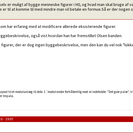
selv er muligt af bygge menneske figurer i H0, og hvad man skal bruge af væ
e er til at komme til med mindre man vil betale en formue.Så er der nogen 
 som har erfaring med at modificere allerede eksisterende figurer.
byggebeskrivelse, også vist hvordan han har fremstillet Olsen banden.
ne figurer, der er dog ingen byggebeskrivelse, men den kan du vel nok "lok
yout til et modulanlæg i 6 dele. 1´modul ender forhåbentlig med at indeholde: "Det gule palæ", t
ler Impala.
0 - 19:07