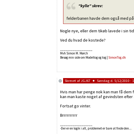
"kylle"
skrev:
felderbanen havde dem også med på
Nogle nye, eller dem tikøb lavede i sin ti
Ved du hvad de kostede?
__________________
Mvh Simon M. Mørch
Besøg min side om Modeltog og tog |
SimonTog.dk
Skrevet af
JGJ67
Søndag d. 5/12/2010 - 1
Hvis man har penge nok kan man få dem fræ
kan man kaste noget af gevindsten efter 3 
Fortsat go vinter.
Brrrrrrrrrr
__________________
-Der er en logik i alt, problemet er bare at finde den...