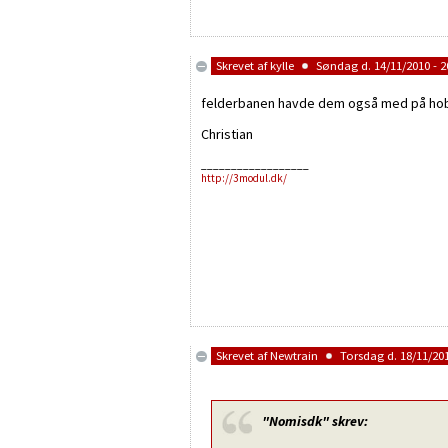
Skrevet af
kylle
Søndag d. 14/11/2010 - 2
felderbanen havde dem også med på h
Christian
__________________
http://3modul.dk/
Skrevet af
Newtrain
Torsdag d. 18/11/201
"Nomisdk"
skrev: