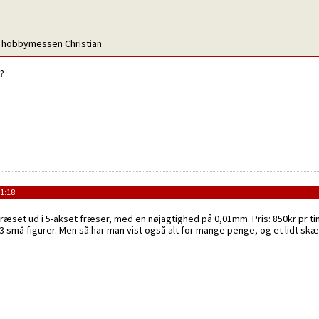
 hobbymessen Christian
d?
1:18
set ud i 5-akset fræser, med en nøjagtighed på 0,01mm. Pris: 850kr pr time.
små figurer. Men så har man vist også alt for mange penge, og et lidt skævt s