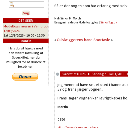
Så er der nogen som har erfaring med selv 
__________________
Mvh Simon M. Mørch
DET SKER
Besøg min side om Modeltog og tog |
SimonTog.dk
Modeltogsmessen i Vamdrup
12/09/2026
Sat 12/9/2026 -
10:00
-
15:30
«
Gulvlæggerens bane
Sportavle
»
DONÉR
Hvis du vil hjælpe med
den videre udvikling af
Sporskiftet, har du
mulighed for at donere et
beløb her:
Skrevet af
D 826
Søndag d. 14/11/2010 - 
jeg mener at have set et sted i banen at 
57 og frans jæger vognen..
Frans jæger vognen kan iøvrigt købes ho
Martin
__________________
D 826
http://www.ricemann.dk/kmk