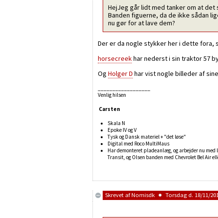
HejJeg går lidt med tanker om at det 
Banden figuerne, da de ikke sådan lig
nu gør for at lave dem?
Der er da nogle stykker her i dette fora,
horsecreek
har nederst i sin traktor 57 
Og
Holger D
har vist nogle billeder af si
__________________
Venlig hilsen
Carsten
Skala N
Epoke IV og V
Tysk og Dansk materiel + "det løse"
Digital med Roco MultiMaus
Har demonteret pladeanlæg, og arbejder nu med la
Transit, og Olsen banden med Chevrolet Bel Air el
Skrevet af
Nomisdk
Torsdag d. 18/11/201