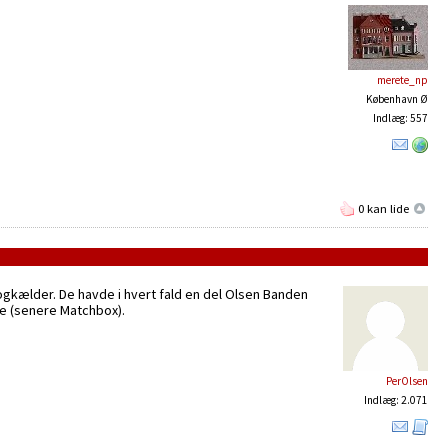
merete_np
København Ø
Indlæg: 557
0 kan lide
ogkælder. De havde i hvert fald en del Olsen Banden
rne (senere Matchbox).
PerOlsen
Indlæg: 2.071