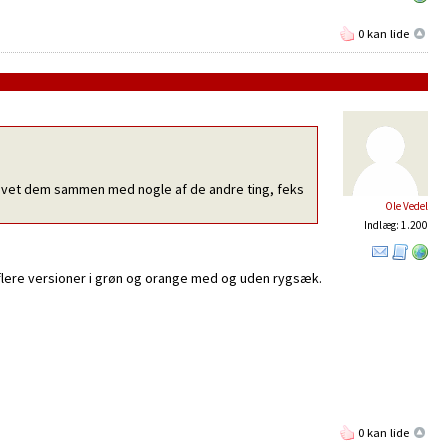
0 kan lide
r lavet dem sammen med nogle af de andre ting, feks
Ole Vedel
Indlæg: 1.200
flere versioner i grøn og orange med og uden rygsæk.
0 kan lide