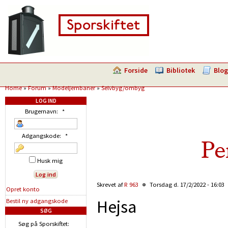
Forside
Bibliotek
Blog
Home
»
Forum
»
Modeljernbaner
»
Selvbyg/ombyg
LOG IND
Brugernavn:
*
Adgangskode:
*
Pe
Husk mig
Skrevet af
R 963
Torsdag d. 17/2/2022 - 16:03
Opret konto
Hejsa
Bestil ny adgangskode
SØG
Søg på Sporskiftet: