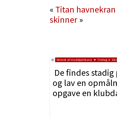
«
Titan havnekran 
skinner
»
Skrevet af
modeljernbane
Fredag d. 18/2
De findes stadig 
og lav en opmålni
opgave en klubda