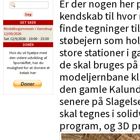
Er der nogen her 
kendskab til hvor
DET SKER
finde tegninger ti
Modeltogsmessen i Vamdrup
12/09/2026
støbejern som ho
Sat 12/9/2026 -
10:00
-
15:30
DONÉR
store stationer i 
Hvis du vil hjælpe med
den videre udvikling af
de skal bruges på
Sporskiftet, har du
mulighed for at donere et
modeljernbane klu
beløb her:
den gamle Kalund
senere på Slagelse
skal tegnes i soli
program, og 3D pri