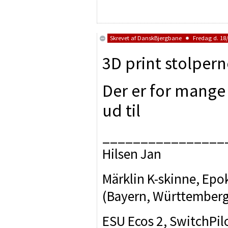
Skrevet af
DanskBjergbane
Fredag d. 18/
3D print stolperne
Der er for mange d
ud til
________________
Hilsen Jan
Märklin K-skinne, Epok
(Bayern, Württemberg, 
ESU Ecos 2, SwitchPilo