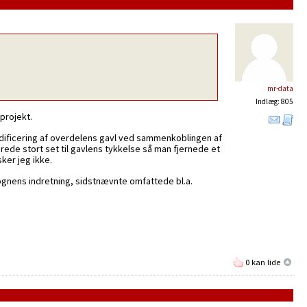
mr-data
Indlæg: 805
projekt.
dificering af overdelens gavl ved sammenkoblingen af
de stort set til gavlens tykkelse så man fjernede et
ker jeg ikke.
gnens indretning, sidstnævnte omfattede bl.a.
0 kan lide