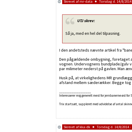
Skrevet af
mr-data
Torsdag d. 14/8/2014 
UTJ
skrev:
Så ja, med en hel del tilpasning.
I den andetsteds nævnte artikel fra "bane
Den pågældende ombygning, foretaget af 
vognen. Undervognens bundplade/gulv var
par milimeter nederst på gavlen. Man æn
Husk på, at virkelighedens MR grundlægg
afstand mellem sæderækker. Begge tog har
__________________
Interesserer mig generelt mest for jernbanerne øst for
Trix startsæt, suppleret med udvidelse af antal skinner
Skrevet af
kka-dk
Torsdag d. 14/8/2014 -