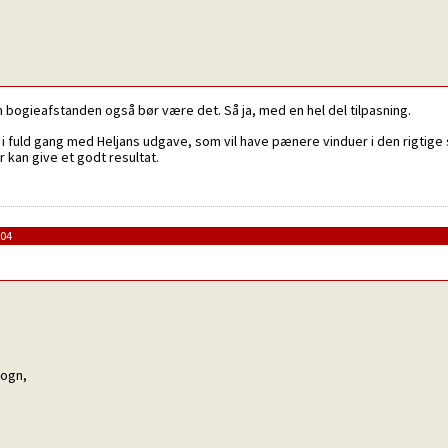
ogieafstanden også bør være det. Så ja, med en hel del tilpasning.
er i fuld gang med Heljans udgave, som vil have pænere vinduer i den rigti
 kan give et godt resultat.
:04
vogn,