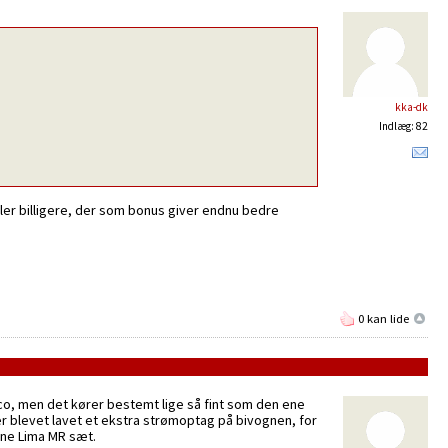
kka-dk
Indlæg: 82
er billigere, der som bonus giver endnu bedre
0 kan lide
Roco, men det kører bestemt lige så fint som den ene
 er blevet lavet et ekstra strømoptag på bivognen, for
mine Lima MR sæt.