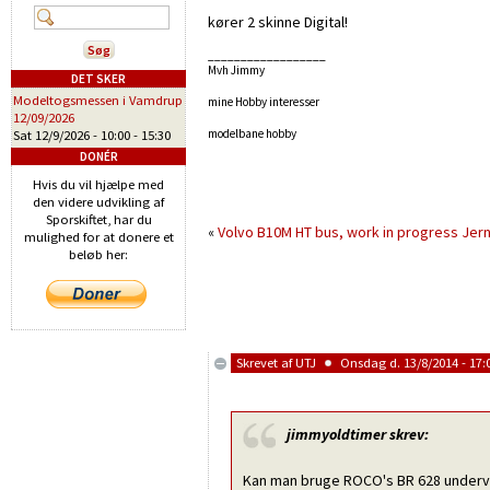
kører 2 skinne Digital!
__________________
Mvh Jimmy
DET SKER
Modeltogsmessen i Vamdrup
mine Hobby interesser
12/09/2026
modelbane hobby
Sat 12/9/2026 -
10:00
-
15:30
DONÉR
Hvis du vil hjælpe med
den videre udvikling af
Sporskiftet, har du
«
Volvo B10M HT bus, work in progress
Jern
mulighed for at donere et
beløb her:
Skrevet af
UTJ
Onsdag d. 13/8/2014 - 17:
jimmyoldtimer
skrev:
Kan man bruge ROCO's BR 628 under