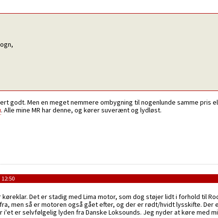
vogn,
kert godt. Men en meget nemmere ombygning til nogenlunde samme pris ell
u
. Alle mine MR har denne, og kører suverænt og lydløst.
 12:50
r køreklar. Det er stadig med Lima motor, som dog støjer lidt i forhold til 
efra, men så er motoren også gået efter, og der er rødt/hvidt lysskifte. Der
over i'et er selvfølgelig lyden fra Danske Loksounds. Jeg nyder at køre med 