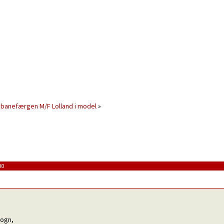
banefærgen M/F Lolland i model
»
00
vogn,