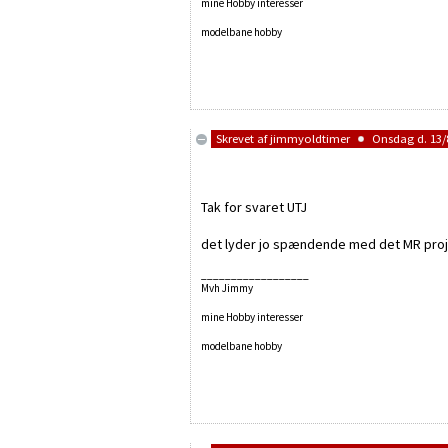
mine Hobby interesser
modelbane hobby
Skrevet af
jimmyoldtimer
Onsdag d. 13/8
Tak for svaret UTJ
det lyder jo spændende med det MR proje
__________________
Mvh Jimmy
mine Hobby interesser
modelbane hobby