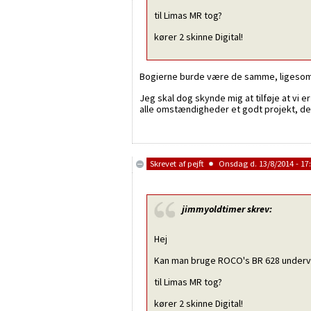
til Limas MR tog?
kører 2 skinne Digital!
Bogierne burde være de samme, ligesom b
Jeg skal dog skynde mig at tilføje at vi 
alle omstændigheder et godt projekt, der
Skrevet af
pejft
Onsdag d. 13/8/2014 - 17
jimmyoldtimer
skrev:
Hej
Kan man bruge ROCO's BR 628 under
til Limas MR tog?
kører 2 skinne Digital!