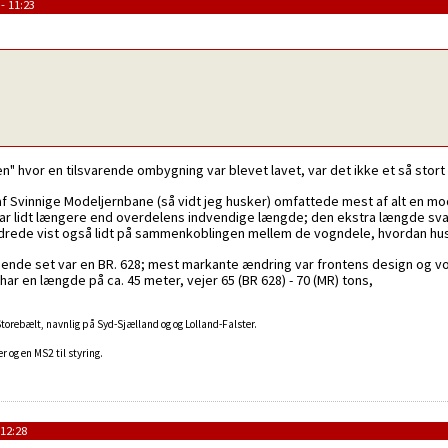
- 11:23
n" hvor en tilsvarende ombygning var blevet lavet, var det ikke et så stort 
Svinnige Modeljernbane (så vidt jeg husker) omfattede mest af alt en mo
 lidt længere end overdelens indvendige længde; den ekstra længde svare
drede vist også lidt på sammenkoblingen mellem de vogndele, hvordan hus
ende set var en BR. 628; mest markante ændring var frontens design og vo
 en længde på ca. 45 meter, vejer 65 (BR 628) - 70 (MR) tons,
 Storebælt, navnlig på Syd-Sjælland og og Lolland-Falster.
 og en MS2 til styring.
 12:28