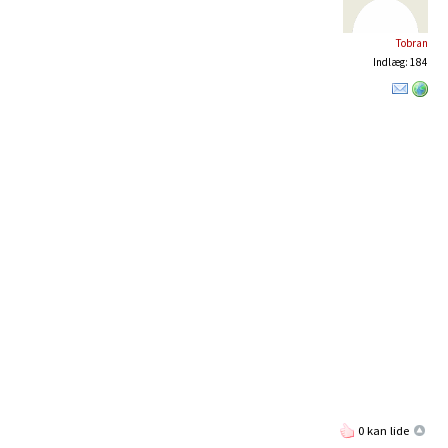
Tobran
Indlæg: 184
0 kan lide