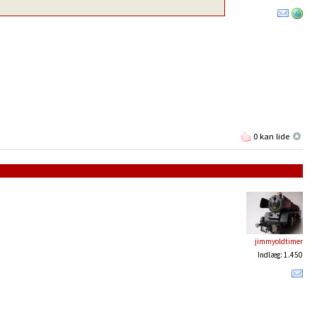
0 kan lide
jimmyoldtimer
Indlæg: 1.450