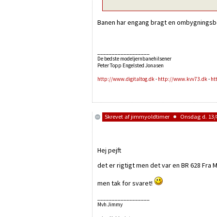
Banen har engang bragt en ombygningsbe
__________________
De bedste modeljernbanehilsener
Peter Topp Engelsted Jonasen
http://www.digitaltog.dk
-
http://www.kvv73.dk
-
ht
Skrevet af
jimmyoldtimer
Onsdag d. 13/8
Hej pejft
det er rigtigt men det var en BR 628 Fra M
men tak for svaret!
__________________
Mvh Jimmy