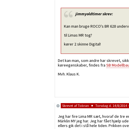
jimmyoldtimer
skrev:
Kan man bruge ROCO's BR 628 under
til Limas MR tog?
kører 2 skinne Digital!
Det kan man, som andre har skrevet, sik
køreegenskaber, findes fra
SB Modellba
Mvh. Klaus K.
Skrevet af
Tobran
Torsdag d. 14/8/2014 -
Jeg har fire Lima MR sæt, hvoraf de tre e
Märklin MY jeg har. Jeg har fået hjælp ud
ellers gik det i stå hele tiden. Prikken 