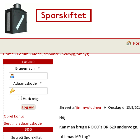
For
Home
»
Forum
»
Modeljernbaner
»
Selvbyg/ombyg
LOG IND
Brugernavn:
*
Adgangskode:
*
Husk mig
Skrevet af
jimmyoldtimer
Onsdag d. 13/8/201
Opret konto
Hej
Bestil ny adgangskode
Kan man bruge ROCO's BR 628 undervogn,
SØG
til Limas MR tog?
Søg på Sporskiftet: