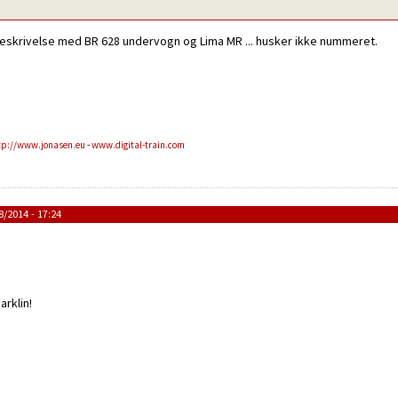
skrivelse med BR 628 undervogn og Lima MR ... husker ikke nummeret.
tp://www.jonasen.eu
-
www.digital-train.com
/2014 - 17:24
arklin!