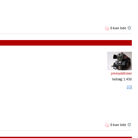
0 kan lide
jimmyoldtimer
Indlæg: 1.450
0 kan lide