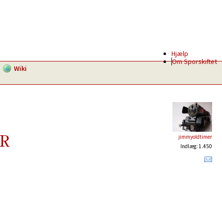
Hjælp
Om Sporskiftet
Wiki
MR
jimmyoldtimer
Indlæg: 1.450