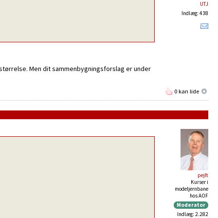
UTJ
Indlæg: 438
ge størrelse. Men dit sammenbygningsforslag er under
0 kan lide
pejft
Kurser i
modeljernbane
hos AOF
Moderator
Indlæg: 2.282