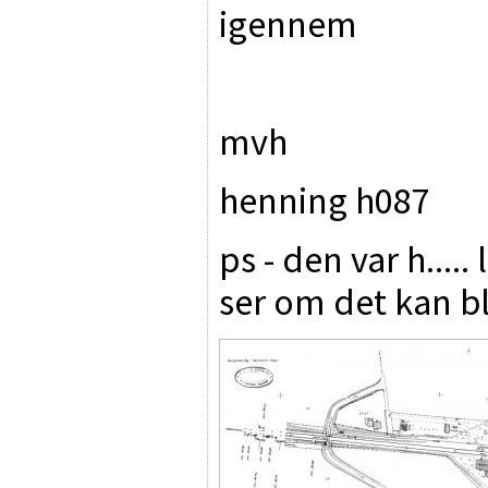
igennem
mvh
henning h087
ps - den var h....
ser om det kan b