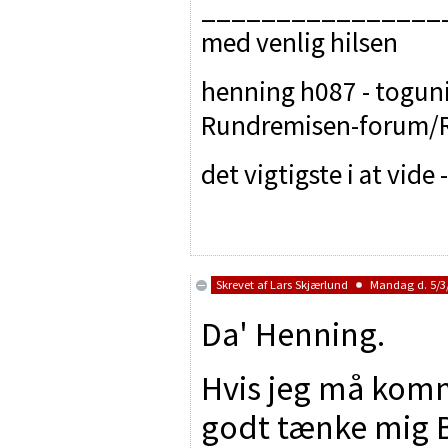
________________
med venlig hilsen
henning h087 - toguniv
Rundremisen-forum/R
det vigtigste i at vide
Skrevet af
Lars Skjærlund
Mandag d. 5/3/
Da' Henning.
Hvis jeg må kom
godt tænke mig B