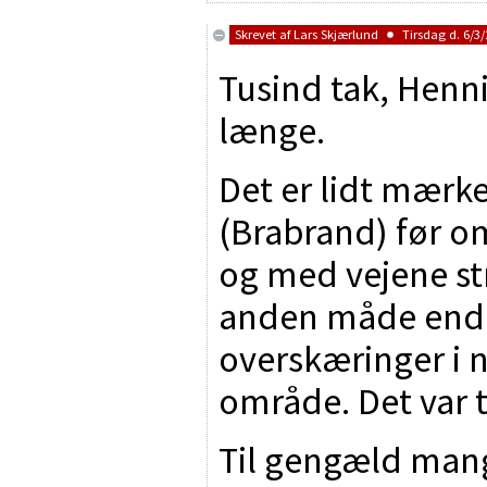
Skrevet af
Lars Skjærlund
Tirsdag d. 6/3/
Tusind tak, Henni
længe.
Det er lidt mærke
(Brabrand) før 
og med vejene st
anden måde end de
overskæringer i 
område. Det var 
Til gengæld mang