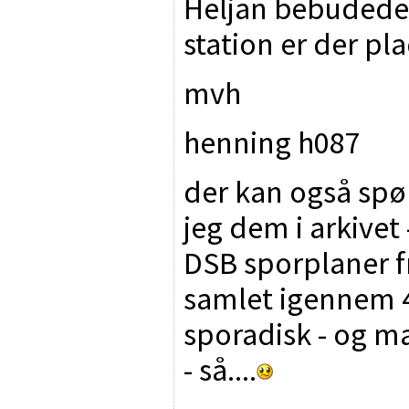
Heljan bebudede 
station er der plad
mvh
henning h087
der kan også spør
jeg dem i arkive
DSB sporplaner fr
samlet igennem 4
sporadisk - og m
- så....