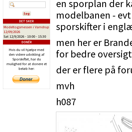
en sporplan der k
modelbanen - ev
DET SKER
sporskifter i eng
Modeltogsmessen i Vamdrup
12/09/2026
Sat 12/9/2026 -
10:00
-
15:30
men her er Brande
DONÉR
Hvis du vil hjælpe med
for bedre oversigt
den videre udvikling af
Sporskiftet, har du
mulighed for at donere et
der er flere på f
beløb her:
mvh
h087