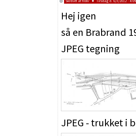
Skrevet af
h087
Tirsdag d. 6/3/2012 - 4:09
Hej igen
så en Brabrand 19
JPEG tegning
JPEG - trukket i