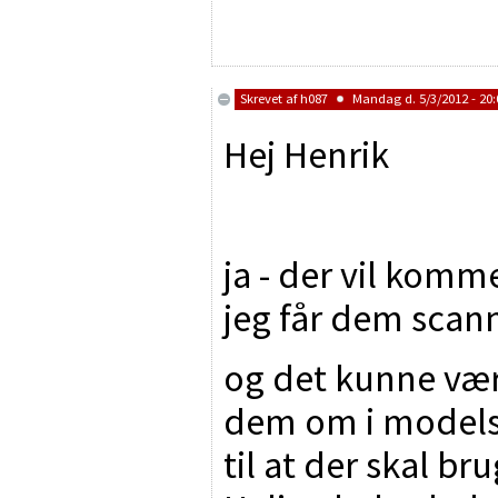
Skrevet af
h087
Mandag d. 5/3/2012 - 20:
Hej Henrik
ja - der vil komm
jeg får dem scann
og det kunne vær
dem om i modelsp
til at der skal b