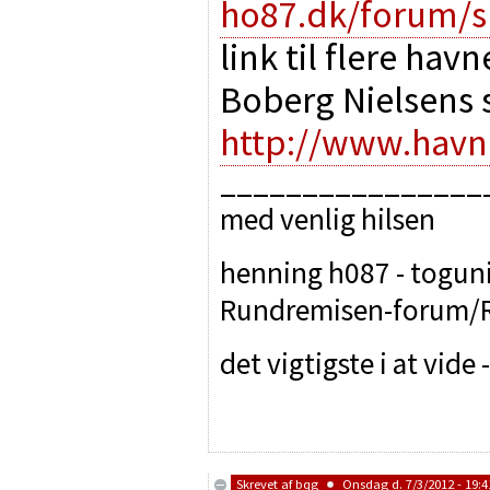
ho87.dk/forum/s
link til flere ha
Boberg Nielsens 
http://www.havn
________________
med venlig hilsen
henning h087 - toguniv
Rundremisen-forum/R
det vigtigste i at vide
Skrevet af
bqg
Onsdag d. 7/3/2012 - 19:4