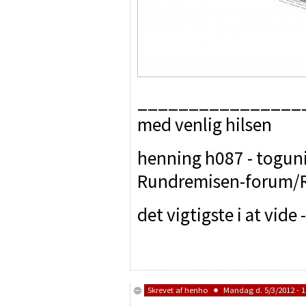
________________
med venlig hilsen
henning h087 - toguniv
Rundremisen-forum/R
det vigtigste i at vide
Skrevet af
henho
Mandag d. 5/3/2012 - 1