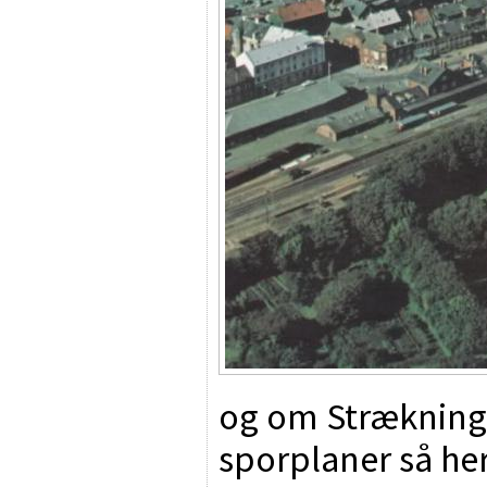
og om Strækninge
sporplaner så he