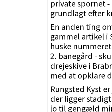
private spornet 
grundlagt efter k
En anden ting om
gammel artikel i 
huske nummeret,
2. banegård - sku
drejeskive i Brab
med at opklare d
Rungsted Kyst er 
der ligger stadig
jo til gengæld m