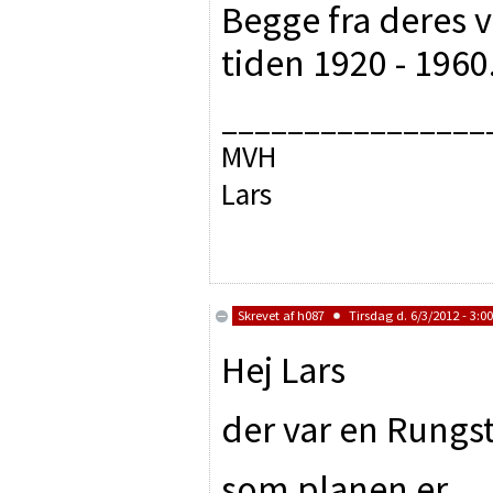
Begge fra deres 
tiden 1920 - 1960
________________
MVH
Lars
Skrevet af
h087
Tirsdag d. 6/3/2012 - 3:00
Hej Lars
der var en Rungst
som planen er