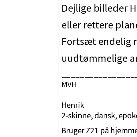
Dejlige billeder H
eller rettere plan
Fortsæt endelig m
uudtømmelige ark
________________
MVH
Henrik
2-skinne, dansk, epo
Bruger Z21 på hjemm