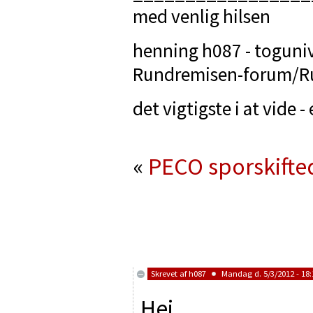
med venlig hilsen
henning h087 - togunive
Rundremisen-forum/Ru
det vigtigste i at vide 
«
PECO sporskifte
Skrevet af
h087
Mandag d. 5/3/2012 - 18:
Hej