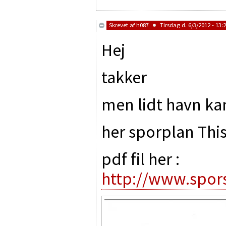
Skrevet af
h087
Tirsdag d. 6/3/2012 - 13:
Hej
takker
men lidt havn kan
her sporplan Thi
pdf fil her :
http://www.spors