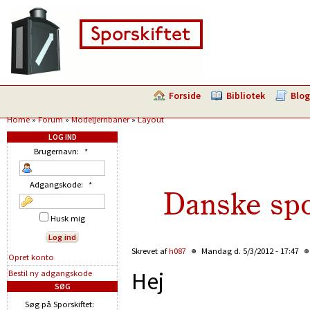
Forside
Bibliotek
Blog
Home
»
Forum
»
Modeljernbaner
»
Layout
LOG IND
Brugernavn:
*
Adgangskode:
*
Danske spo
Husk mig
Skrevet af
h087
Mandag d. 5/3/2012 - 17:47
Opret konto
Hej
Bestil ny adgangskode
SØG
Søg på Sporskiftet: