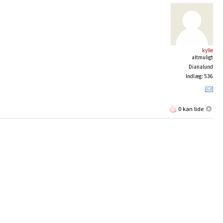
kylle
altmuligt
Dianalund
Indlæg: 536
0 kan lide