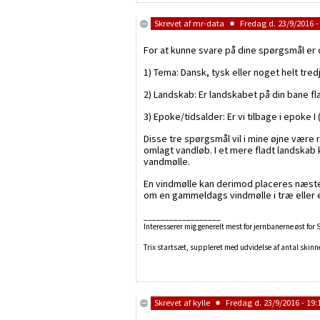
Skrevet af
mr-data
Fredag d. 23/9/2016 -
For at kunne svare på dine spørgsmål e
1) Tema: Dansk, tysk eller noget helt tred
2) Landskab: Er landskabet på din bane fl
3) Epoke/tidsalder: Er vi tilbage i epoke I (
Disse tre spørgsmål vil i mine øjne være 
omlagt vandløb. I et mere fladt landskab
vandmølle.
En vindmølle kan derimod placeres næsten 
om en gammeldags vindmølle i træ eller e
__________________
Interesserer mig generelt mest for jernbanerne øst for
Trix startsæt, suppleret med udvidelse af antal skinner
Skrevet af
kylle
Fredag d. 23/9/2016 - 19: