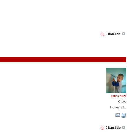
0 kan lide
esben2009
Greve
Indlæg: 291
0 kan lide