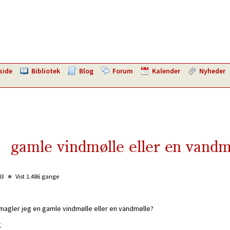
side
Bibliotek
Blog
Forum
Kalender
Nyheder
gamle vindmølle eller en vandm
:03
Vist 1.486 gange
 magler jeg en gamle vindmølle eller en vandmølle?
g