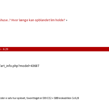
shuse..?
Hvor længe kan opblandet lim holde?
»
 - 6:29
s/art_info.php?model=43687
ider vi selv har oplevet, favorittoget er DB ICE2 + SBB krokodillen Ce 6/8