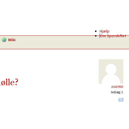
Hjælp
Om Sporskiftet
Wiki
ølle?
dsb1960
Indlæg: 1