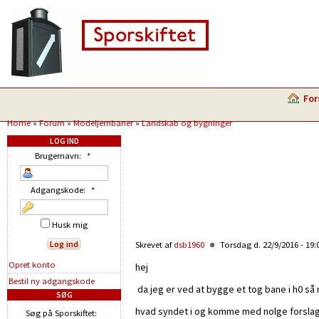
For
Home
»
Forum
»
Modeljernbaner
»
Landskab og bygninger
LOG IND
Brugernavn:
*
Adgangskode:
*
Husk mig
Skrevet af
dsb1960
Torsdag d. 22/9/2016 - 19
Opret konto
hej
Bestil ny adgangskode
da jeg er ved at bygge et tog bane i h0 så
SØG
hvad syndet i og komme med nolge forsla
Søg på Sporskiftet: