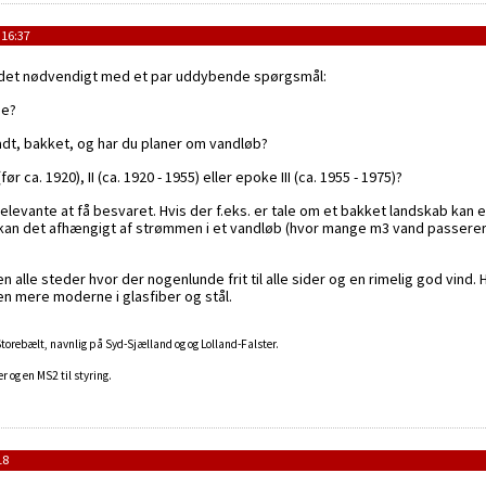
 16:37
r det nødvendigt med et par uddybende spørgsmål:
je?
adt, bakket, og har du planer om vandløb?
før ca. 1920), II (ca. 1920 - 1955) eller epoke III (ca. 1955 - 1975)?
relevante at få besvaret. Hvis der f.eks. er tale om et bakket landskab kan 
 kan det afhængigt af strømmen i et vandløb (hvor mange m3 vand passerer
alle steder hvor der nogenlunde frit til alle sider og en rimelig god vind.
n mere moderne i glasfiber og stål.
 Storebælt, navnlig på Syd-Sjælland og og Lolland-Falster.
 og en MS2 til styring.
18