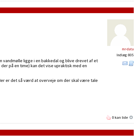
mr-data
Indlæg: 805
en vandmølle ligge i en bakkedal og blive drevet af et
 der på en time) kan det vise upraktisk med en
 Her er det så værd at overveje om der skal være tale
0 kan lide