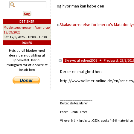
og hvor man kan købe den
DET SKER
«
Skalastørreselse for Imerco's Matador ly
Modeltogsmessen i Vamdrup
12/09/2026
Sat 12/9/2026 -
10:00
-
15:30
DONÉR
Hvis du vil hjælpe med
den videre udvikling af
Sporskiftet, har du
Skrevet af
esben2009
Fredag d. 23/9/2016
mulighed for at donere et
beløb her:
Der er en mulighed her:
http://www.vollmer-online.de/en/article
__________________
De bedste toghilsner
Esben + John Larsen
Vi kører Märklin digital CS3+, epoke 4-5-6 materiel og t