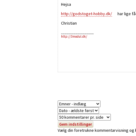
Hejsa
http://godstoget-hobby.dk/
har lige fået
Christian
__________________
http://3modul.dk/
Vælg din foretrukne kommentarvisning og kli