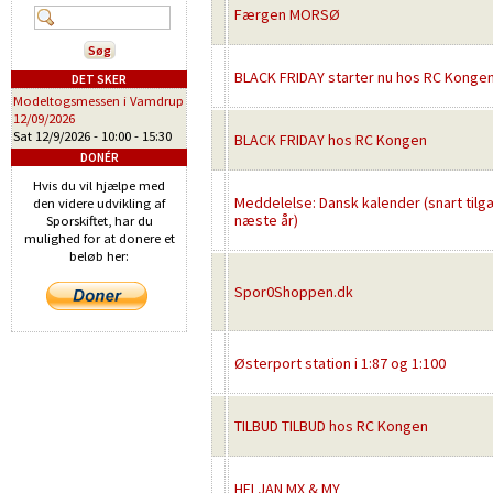
Færgen MORSØ
BLACK FRIDAY starter nu hos RC Konge
DET SKER
Modeltogsmessen i Vamdrup
12/09/2026
Sat 12/9/2026 -
10:00
-
15:30
BLACK FRIDAY hos RC Kongen
DONÉR
Hvis du vil hjælpe med
Meddelelse: Dansk kalender (snart tilg
den videre udvikling af
næste år)
Sporskiftet, har du
mulighed for at donere et
beløb her:
Spor0Shoppen.dk
Østerport station i 1:87 og 1:100
TILBUD TILBUD hos RC Kongen
HELJAN MX & MY