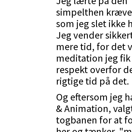
Jeg lærte på den 
simpelthen kræver
som jeg slet ikke
Jeg vender sikkert 
mere tid, for det 
meditation jeg fik
respekt overfor 
rigtige tid på det.
Og eftersom jeg h
& Animation, valgte
togbanen for at f
her og tænker, "m