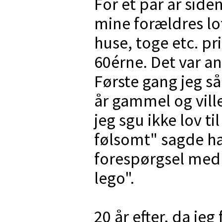
For et par år side
mine forældres lo
huse, toge etc. p
60érne. Det var a
Første gang jeg så
år gammel og vill
jeg sgu ikke lov ti
følsomt" sagde ha
forespørgsel med 
lego".
20 år efter, da jeg