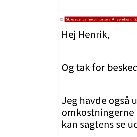
Skrevet af
Jamie Simonsen
Søndag d. 21
Hej Henrik,
Og tak for beske
Jeg havde også 
omkostningerne på
kan sagtens se u