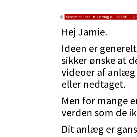
Skrevet af
Jean
Lørdag d. 13/7/2019 - 2:
Hej Jamie.
Ideen er generelt
sikker ønske at d
videoer af anlæg
eller nedtaget.
Men for mange er 
verden som de ik
Dit anlæg er gan