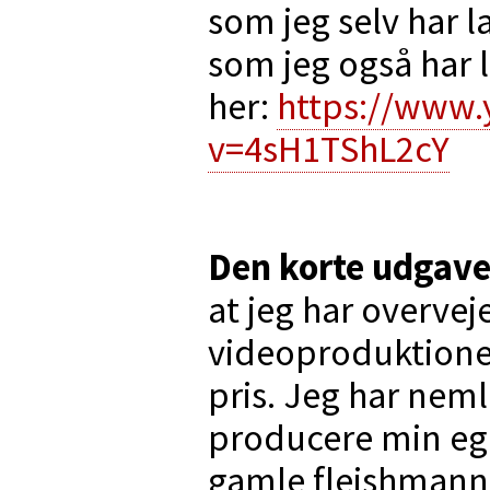
som jeg selv har l
som jeg også har 
her:
https://www
v=4sH1TShL2cY
Den korte udgav
at jeg har overveje
videoproduktioner
pris. Jeg har neml
producere min egen
gamle fleishmann 