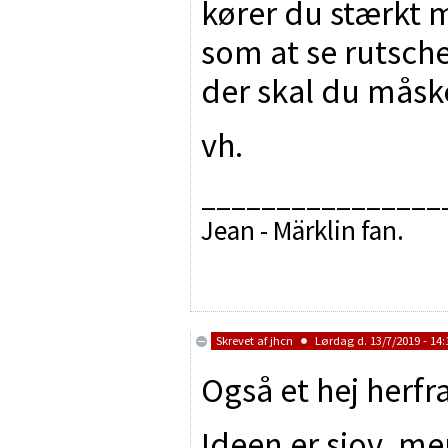
kører du stærkt 
som at se rutscheb
der skal du måske
vh.
________________
Jean - Märklin fan.
Skrevet af
jhcn
Lørdag d. 13/7/2019 - 14:
Også et hej herfr
Ideen er sjov, men