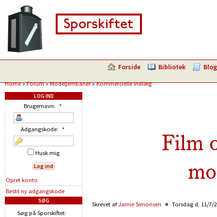
Forside
Bibliotek
Blog
Home
»
Forum
»
Modeljernbaner
»
Kommercielle indlæg
LOG IND
Brugernavn:
*
Adgangskode:
*
Film 
Husk mig
mo
Opret konto
Bestil ny adgangskode
SØG
Skrevet af
Jamie Simonsen
Torsdag d. 11/7/2
Søg på Sporskiftet: