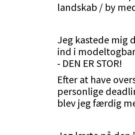
landskab / by med
Jeg kastede mig d
ind i modeltogba
- DEN ER STOR!
Efter at have ove
personlige deadli
blev jeg færdig me