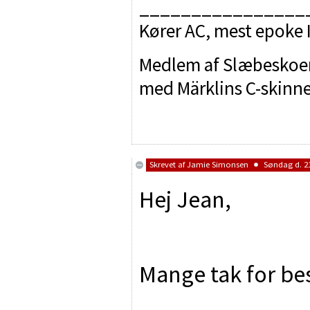
________________
Kører AC, mest epoke IV
Medlem af Slæbeskoen.
med Märklins C-skinn
Skrevet af
Jamie Simonsen
Søndag d. 21
Hej Jean,
Mange tak for b