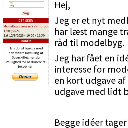
Hej,
Jeg er et nyt med
DET SKER
Modeltogsmessen i Vamdrup
har læst mange tr
12/09/2026
Sat 12/9/2026 -
10:00
-
15:30
råd til modelbyg.
DONÉR
Hvis du vil hjælpe med
den videre udvikling af
Jeg har fået en i
Sporskiftet, har du
mulighed for at donere et
interesse for mod
beløb her:
en kort udgave af
udgave med lidt 
Begge idéer tage