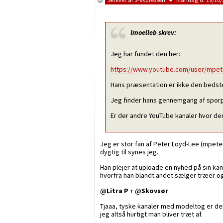
lmoelleb
skrev:
Jeg har fundet den her:
https://www.youtube.com/user/mpete
Hans præsentation er ikke den bedste 
Jeg finder hans gennemgang af sporpl
Er der andre YouTube kanaler hvor de
Jeg er stor fan af Peter Loyd-Lee (mpeter
dygtig til synes jeg.
Han plejer at uploade en nyhed på sin k
hvorfra han blandt andet sælger træer og
@Litra P
+
@Skovsør
Tjaaa, tyske kanaler med modeltog er der 
jeg altså hurtigt man bliver træt af.