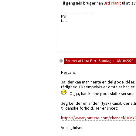
Til gengæld bruger han
3rd PlanIt
til at l
__________________
MVH
Lars
Skrevet af
Litra P
Søndag d. 18/10/2020 -
Hej Lars,
Ja, der kan man hente en del gode idéer. 
rådighed. Eksempelvis er omtaler han et a
. Og ja, han kunne godt skifte sin s
Jeg kender en anden (tysk) kanal, der al
til danske forhold. Her er linket:
https://www.youtube.com/channel/UCnY
Venlig hilsen