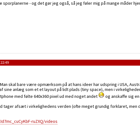
ave sporplanerne - og det gør jeg også, så jeg føler mig på mange måder hj
 22:49
Man skal bare være opmærksom på at hans ideer har udspring i USA, Australi
f sine anlæg som et et layout på lidt plads (tiny space), men i virkelighed
martphone med følte 640x360 pixel ud med noget andet
og anskaffe sig en
tid tager afsæt i virkelighedens verden (ofte meget grundig forklaret, men
EId7mc_cuCyKbF-ruZXQ/videos