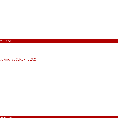
0 - 0:51
YEId7mc_cuCyKbF-ruZXQ
020 - 7:51