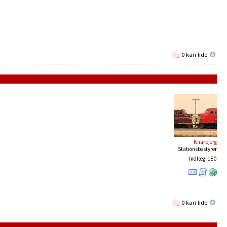
0 kan lide
Knarbjerg
Stationsbestyrer
Indlæg: 180
0 kan lide