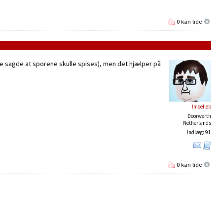
0 kan lide
kke sagde at sporene skulle spises), men det hjælper på
lmoelleb
Doorwerth
Netherlands
Indlæg: 91
0 kan lide