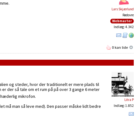
emme.
Lars Skjærlund
Rødovre
Webmaster
Indlæg: 4.342
0 kan lide
en og steder, hvor der traditionelt er mere plads til
en er der så tale om et rum på på over 3 gange 6 meter
 hæderlig mikrofon.
Litra P
 det må man så leve med). Den passer måske lidt bedre
Indlæg: 1.852