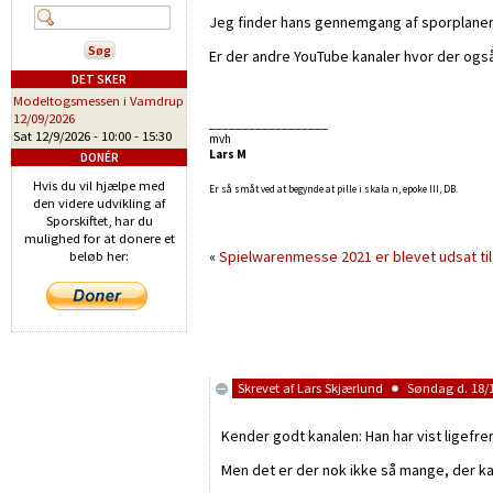
Jeg finder hans gennemgang af sporplaner 
Er der andre YouTube kanaler hvor der ogs
DET SKER
Modeltogsmessen i Vamdrup
12/09/2026
__________________
Sat 12/9/2026 -
10:00
-
15:30
mvh
Lars M
DONÉR
Hvis du vil hjælpe med
Er så småt ved at begynde at pille i skala n, epoke III, DB.
den videre udvikling af
Sporskiftet, har du
mulighed for at donere et
«
Spielwarenmesse 2021 er blevet udsat t
beløb her:
Skrevet af
Lars Skjærlund
Søndag d. 18/1
Kender godt kanalen: Han har vist ligefre
Men det er der nok ikke så mange, der ka