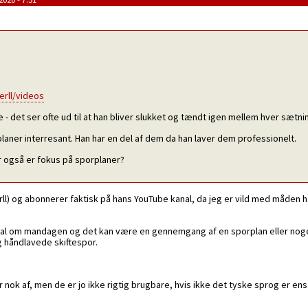
rll/videos
- det ser ofte ud til at han bliver slukket og tændt igen mellem hver sætni
aner interresant. Han har en del af dem da han laver dem professionelt.
r også er fokus på sporplaner?
ll) og abonnerer faktisk på hans YouTube kanal, da jeg er vild med måden ha
anal om mandagen og det kan være en gennemgang af en sporplan eller noge
 håndlavede skiftespor.
nok af, men de er jo ikke rigtig brugbare, hvis ikke det tyske sprog er ens