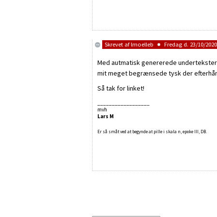
Skrevet af
lmoelleb
Fredag d. 23/10/2020 
Med autmatisk genererede undertekster går
mit meget begrænsede tysk der efterhån
Så tak for linket!
__________________
mvh
Lars M
Er så småt ved at begynde at pille i skala n, epoke III, DB.