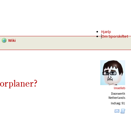
Hjælp
Om Sporskiftet
Wiki
porplaner?
lmoelleb
Doorwerth
Netherlands
Indlæg: 91