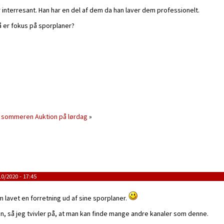
interresant. Han har en del af dem da han laver dem professionelt.
å er fokus på sporplaner?
il sommeren
Auktion på lørdag
»
0/2020 - 17:45
m lavet en forretning ud af sine sporplaner.
n, så jeg tvivler på, at man kan finde mange andre kanaler som denne.