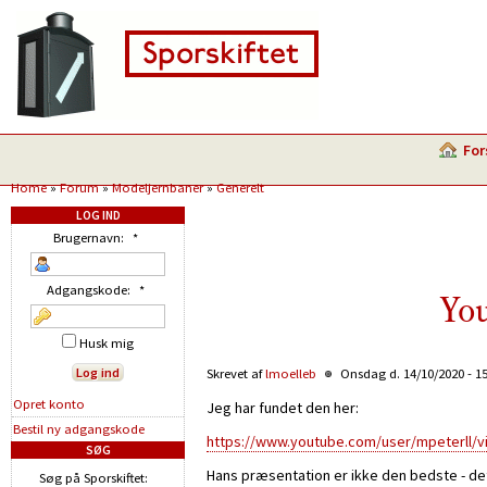
For
Home
»
Forum
»
Modeljernbaner
»
Generelt
LOG IND
Brugernavn:
*
Adgangskode:
*
You
Husk mig
Skrevet af
lmoelleb
Onsdag d. 14/10/2020 - 1
Opret konto
Jeg har fundet den her:
Bestil ny adgangskode
https://www.youtube.com/user/mpeterll/v
SØG
Hans præsentation er ikke den bedste - det 
Søg på Sporskiftet: