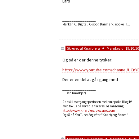
Lars
__________________
Märklin C, Digital, C-spor, Danmark, epoke III...
Skrevet af
Knarbjerg
Mandag d. 19/10/202
Og så er der denne tysker:
https://www.youtube.com/channel/UCn
Der er en del at gå i gang med
__________________
Hilsen Knarbjerg
Dansk i overgangsperioden mellem epoke III og IV
med fokus på køreplanskørsel og rangering.
http://www.knarbjerg.blogspot.com
Også på YouTube: Søg efter "Knarbjerg Banen"
Skrevet af
S-expressen
Mandag d. 19/10/2