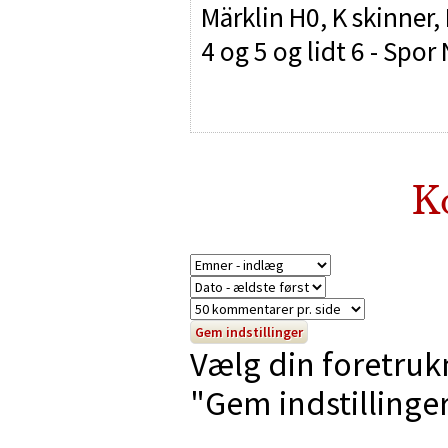
Märklin H0, K skinner,
4 og 5 og lidt 6 - Sp
K
Vælg din foretruk
"Gem indstillinger"