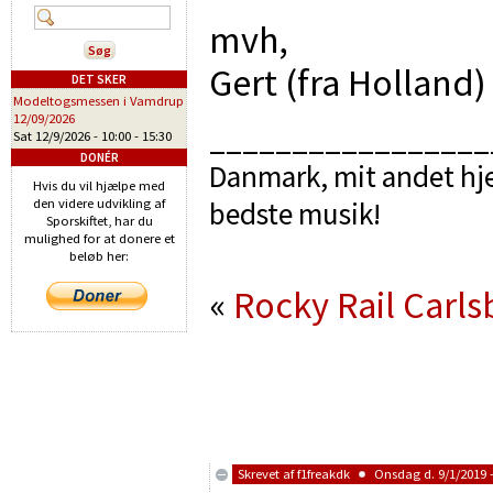
mvh,
Gert (fra Holland)
DET SKER
Modeltogsmessen i Vamdrup
12/09/2026
_________________
Sat 12/9/2026 -
10:00
-
15:30
DONÉR
Danmark, mit andet hje
Hvis du vil hjælpe med
den videre udvikling af
bedste musik!
Sporskiftet, har du
mulighed for at donere et
beløb her:
«
Rocky Rail Carls
Skrevet af
f1freakdk
Onsdag d. 9/1/2019 -