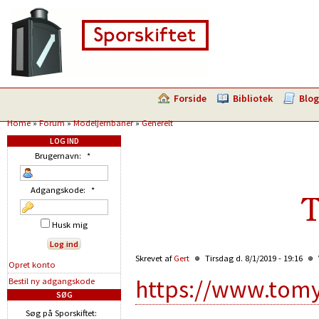
Forside
Bibliotek
Blog
Home
»
Forum
»
Modeljernbaner
»
Generelt
LOG IND
Brugernavn:
*
Adgangskode:
*
T
Husk mig
Skrevet af
Gert
Tirsdag d. 8/1/2019 - 19:16
Opret konto
https://www.tomy
Bestil ny adgangskode
SØG
Søg på Sporskiftet: