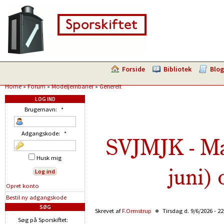
Forside
Bibliotek
Blog
Home
»
Forum
»
Modeljernbaner
»
Generelt
LOG IND
Brugernavn:
*
Adgangskode:
*
SVJMJK - Ma
Husk mig
juni)
Opret konto
Bestil ny adgangskode
SØG
Skrevet af
F.Ormstrup
Tirsdag d. 9/6/2026 - 2
Søg på Sporskiftet: