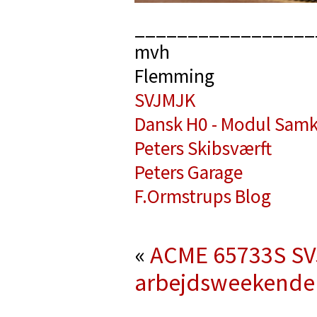
_________________
mvh
Flemming
SVJMJK
Dansk H0 - Modul Samk
Peters Skibsværft
Peters Garage
F.Ormstrups Blog
«
ACME 65733S
SV
arbejdsweekender