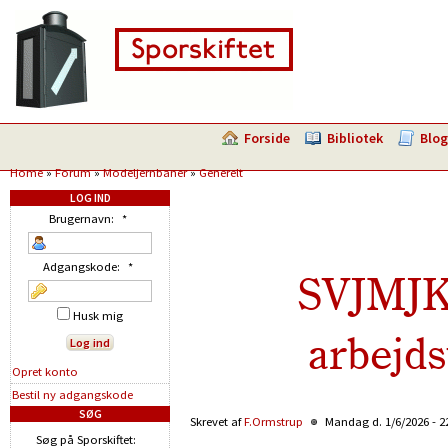
Forside
Bibliotek
Blog
Home
»
Forum
»
Modeljernbaner
»
Generelt
LOG IND
Brugernavn:
*
Adgangskode:
*
SVJMJK 
Husk mig
arbejd
Opret konto
Bestil ny adgangskode
SØG
Skrevet af
F.Ormstrup
Mandag d. 1/6/2026 - 2
Søg på Sporskiftet: