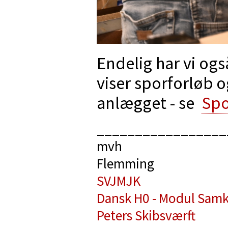
Endelig har vi ogs
viser sporforløb o
anlægget - se
Spo
_________________
mvh
Flemming
SVJMJK
Dansk H0 - Modul Samk
Peters Skibsværft