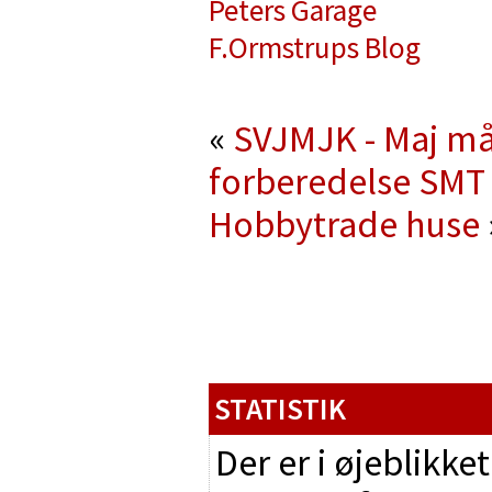
Peters Garage
F.Ormstrups Blog
«
SVJMJK - Maj mån
forberedelse
SMT 
Hobbytrade huse
STATISTIK
Der er i øjeblikke