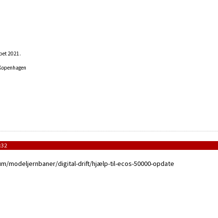
ipet 2021.
 Kopenhagen
:32
um/modeljernbaner/digital-drift/hjælp-til-ecos-50000-opdate