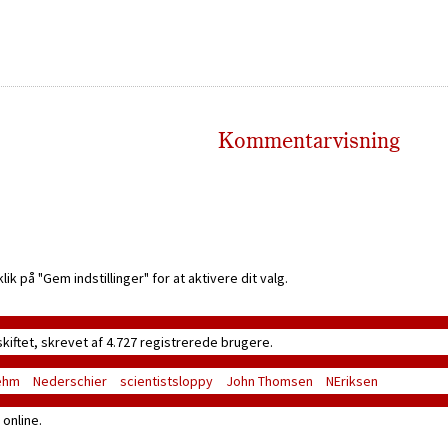
Kommentarvisning
k på "Gem indstillinger" for at aktivere dit valg.
skiftet, skrevet af 4.727 registrerede brugere.
ehm
Nederschier
scientistsloppy
John Thomsen
NEriksen
online.