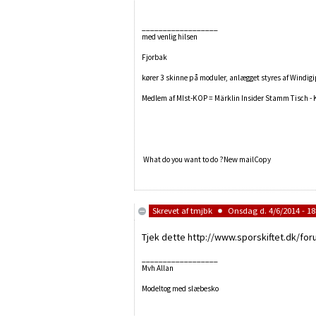
__________________
med venlig hilsen
Fjorbak
kører 3 skinne på moduler, anlægget styres af Windig
Medlem af MIst-KOP = Märklin Insider Stamm Tisch -
What do you want to do ?
New mailCopy
Skrevet af
tmjbk
Onsdag d. 4/6/2014 - 18
Tjek dette http://www.sporskiftet.dk/for
__________________
Mvh Allan
Modeltog med slæbesko