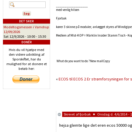
__________________
med venlig hilsen
Fjorbak
DET SKER
Modeltogsmessen i Vamdrup
kører 3 skinne på moduler, anlægget styres af Windigipe
12/09/2026
Medlem af MIst-KOP = Märklin Insider Stamm Tisch - K
Sat 12/9/2026 -
10:00
-
15:30
DONÉR
Hvis du vil hjælpe med
den videre udvikling af
Sporskiftet, har du
What do you want to do ?
New mailCopy
mulighed for at donere et
beløb her:
«
ECOS til ECOS 2
Er strømforsyningen for 
Skrevet af
fjorbak
Onsdag d. 4/6/2014 - 1
hejsa glemte lige det eren ecos 50000 og d