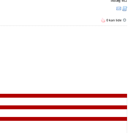
Indlæg: 462
0 kan lide