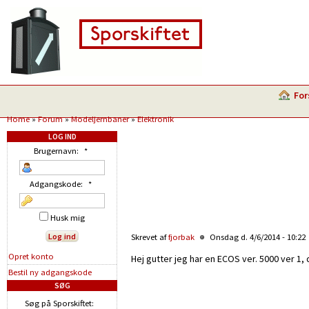
For
Home
»
Forum
»
Modeljernbaner
»
Elektronik
LOG IND
Brugernavn:
*
Adgangskode:
*
Husk mig
Skrevet af
fjorbak
Onsdag d. 4/6/2014 - 10:22
Opret konto
Hej gutter jeg har en ECOS ver. 5000 ver 1,
Bestil ny adgangskode
SØG
Søg på Sporskiftet: