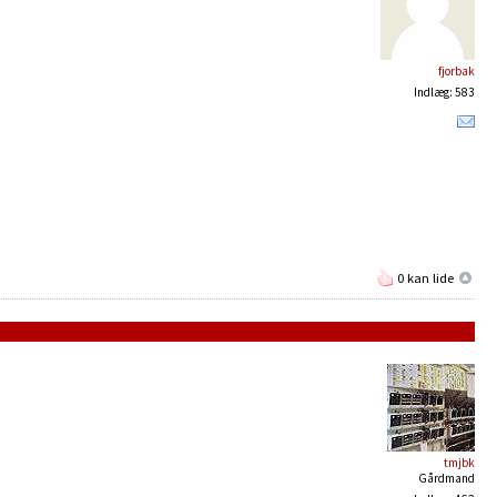
fjorbak
Indlæg: 583
0 kan lide
tmjbk
Gårdmand