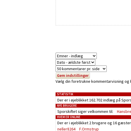
Vælg din foretrukne kommentarvisning og kli
STATISTIK
Der er i øjeblikket 162.702 indlæg på Spor
NYE BRUGERE
Sporskiftet siger velkommen til:
Hansbr
HVEM ER ONLINE
Der er i øjeblikket
2 brugere
og
16 gæster
neller8264
F.Ormstrup