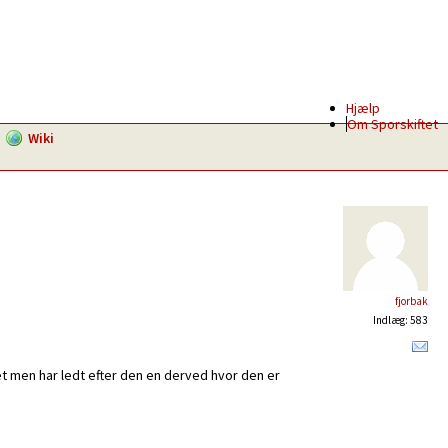
Hjælp
Om Sporskiftet
Wiki
fjorbak
Indlæg: 583
tet men har ledt efter den en derved hvor den er