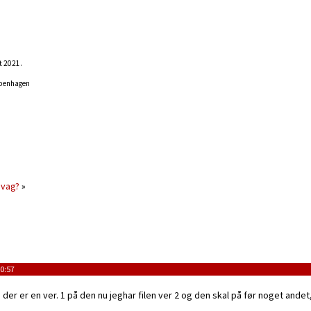
t 2021.
openhagen
svag?
»
0:57
er er en ver. 1 på den nu jeghar filen ver 2 og den skal på før noget andet,