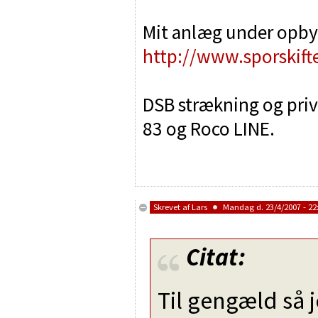
Mit anlæg under opby
http://www.sporskift
DSB strækning og priva
83 og Roco LINE.
Skrevet af
Lars
Mandag d. 23/4/2007 - 22
Citat:
Til gengæld så 