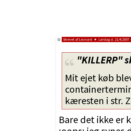
Skrevet af
Leonard
Lørdag d. 21/4/2007 -
"KILLERP"
s
Mit ejet køb ble
containertermin
kæresten i str. 
Bare det ikke er 
:oops: jeg synes 