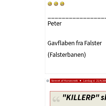
________________
Peter
Gavflaben fra Falster
(Falsterbanen)
Skrevet af
Horsecreek
Lørdag d. 21/4/200
"KILLERP"
s