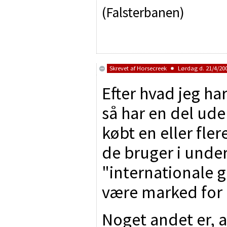
(Falsterbanen)
Skrevet af
Horsecreek
Lørdag d. 21/4/200
Efter hvad jeg ha
så har en del ud
købt en eller fle
de bruger i unde
"internationale
være marked for 
Noget andet er, a