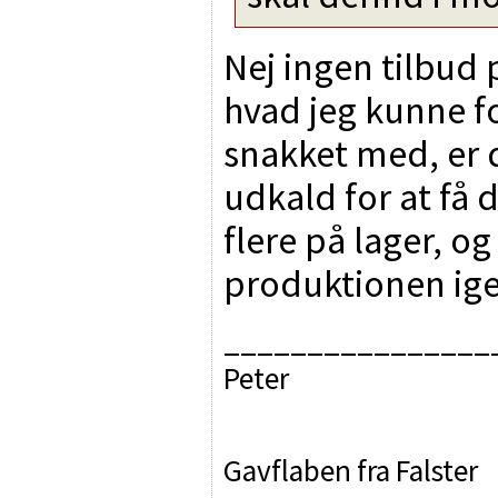
Nej ingen tilbud 
hvad jeg kunne fo
snakket med, er d
udkald for at få 
flere på lager, o
produktionen igen
________________
Peter
Gavflaben fra Falster