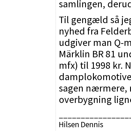
samlingen, derudo
Til gengæld så j
nyhed fra Felder
udgiver man Q-m
Märklin BR 81 u
mfx) til 1998 kr. 
damplokomotiver 
sagen nærmere, 
overbygning lign
________________
Hilsen Dennis