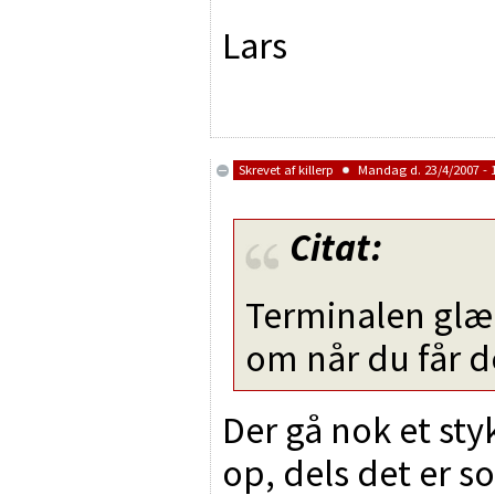
Lars
Skrevet af
killerp
Mandag d. 23/4/2007 - 
Citat:
Terminalen glæd
om når du får d
Der gå nok et sty
op, dels det er s