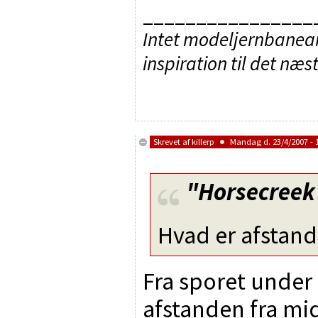
________________
Intet modeljernbaneanl
inspiration til det næs
Skrevet af
killerp
Mandag d. 23/4/2007 - 
"Horsecreek
Hvad er afstand
Fra sporet under
afstanden fra midt