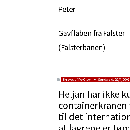
Peter
Gavflaben fra Falster
(Falsterbanen)
Skrevet af
PerOlsen
Søndag d. 22/4/2007 
Heljan har ikke 
containerkranen 
til det internatio
at lagrene er tømt