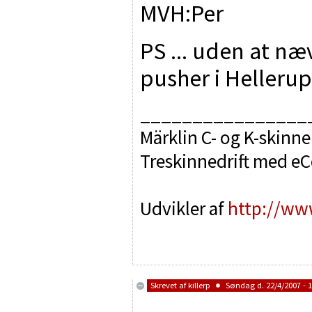
MVH:Per
PS ... uden at n
pusher i Helleru
________________
Märklin C- og K-skinne
Treskinnedrift med e
Udvikler af
http://ww
Skrevet af
killerp
Søndag d. 22/4/2007 - 1