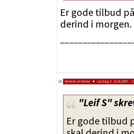
Er gode tilbud p
derind i morgen. :
________________
Skrevet af
killerp
Lørdag d. 21/4/2007 - 2
"Leif S"
skre
Er gode tilbud 
skal derind i mo