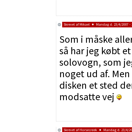
Skrevet af
Mikael
Mandag d. 23/4/2007 - 
Som i måske aller
så har jeg købt e
solovogn, som jeg
noget ud af. Men 
disken et sted d
modsatte vej
Skrevet af
Horsecreek
Mandag d. 23/4/200