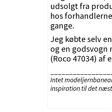
udsolgt fra prod
hos forhandlerne.
gange.
Jeg købte selv e
og en godsvogn m
(Roco 47034) af e
________________
Intet modeljernbaneanl
inspiration til det næs