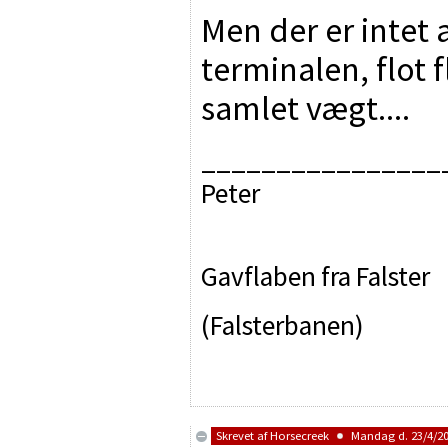
Men der er intet
terminalen, flot 
samlet vægt....
________________
Peter
Gavflaben fra Falster
(Falsterbanen)
Skrevet af
Horsecreek
Mandag d. 23/4/200