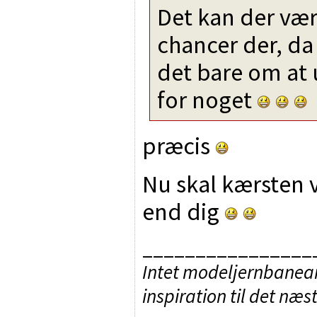
Det kan der væ
chancer der, da 
det bare om at
for noget
præcis
Nu skal kærsten v
end dig
________________
Intet modeljernbaneanl
inspiration til det næs