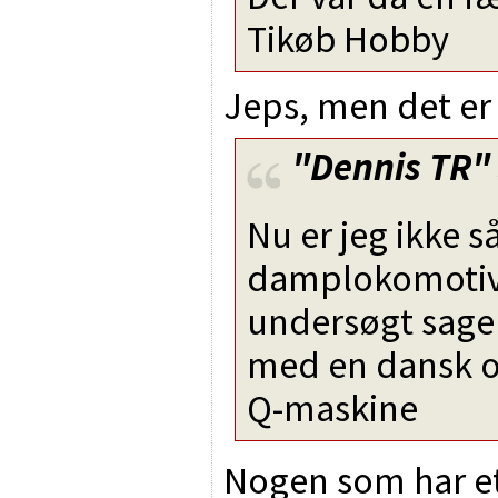
Tikøb Hobby
Jeps, men det er 
"Dennis TR"
Nu er jeg ikke s
damplokomotive
undersøgt sage
med en dansk o
Q-maskine
Nogen som har et 