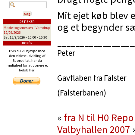
Mit ejet køb blev 
DET SKER
og et begynder sæt
Modeltogsmessen i Vamdrup
12/09/2026
Sat 12/9/2026 -
10:00
-
15:30
_________________
DONÉR
Peter
Hvis du vil hjælpe med
den videre udvikling af
Sporskiftet, har du
mulighed for at donere et
beløb her:
Gavflaben fra Falster
(Falsterbanen)
«
fra N til H0
Repor
Valbyhallen 2007