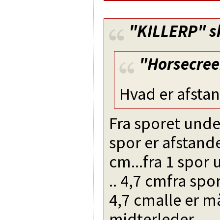
"KILLERP"
s
"Horsecre
Hvad er afsta
Fra sporet unde
spor er afstande
cm...fra 1 spor 
.. 4,7 cmfra spor 
4,7 cmalle er må
midterleder