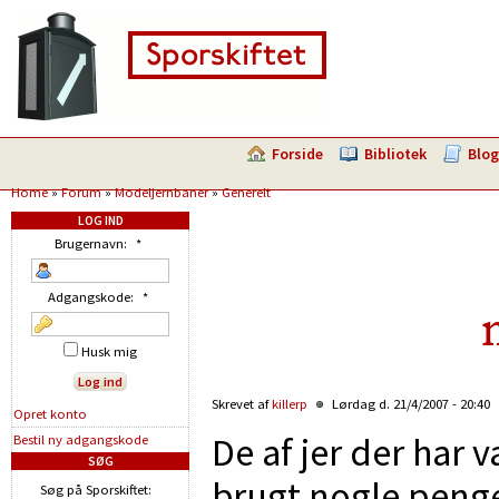
Forside
Bibliotek
Blog
Home
»
Forum
»
Modeljernbaner
»
Generelt
LOG IND
Brugernavn:
*
Adgangskode:
*
Husk mig
Skrevet af
killerp
Lørdag d. 21/4/2007 - 20:40
Opret konto
De af jer der har væ
Bestil ny adgangskode
SØG
brugt nogle penge 
Søg på Sporskiftet: