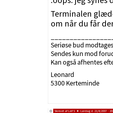
Terminalen glæde
om når du får den
________________
Seriøse bud modtages
Sendes kun mod forudb
Kan også afhentes efte
Leonard
5300 Kerteminde
Skrevet af
Leif S
Lørdag d. 21/4/2007 - 20