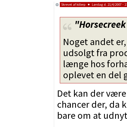
Skrevet af
killerp
Lørdag d. 21/4/2007 - 2
"Horsecreek
Noget andet er, 
udsolgt fra pro
længe hos forha
oplevet en del 
Det kan der være
chancer der, da kæ
bare om at udnyt