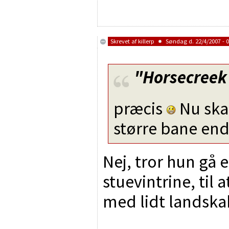
Skrevet af
killerp
Søndag d. 22/4/2007 - 0
"Horsecreek
præcis
Nu skal
større bane en
Nej, tror hun gå e
stuevintrine, til a
med lidt landskab
________________