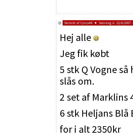
Skrevet af
Cyrus44
Søndag d. 22/4/2007 -
Hej alle
Jeg fik købt
5 stk Q Vogne så 
slås om.
2 set af Marklins 
6 stk Heljans Blå
for i alt 2350kr