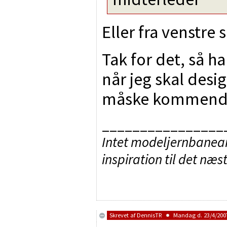
Eller fra venstre 
Tak for det, så ha
når jeg skal desi
måske kommende 
________________
Intet modeljernbaneanl
inspiration til det næs
Skrevet af
DennisTR
Mandag d. 23/4/2007