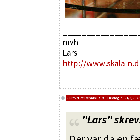
________________
mvh
Lars
http://www.skala-n.d
Skrevet af
DennisTR
Tirsdag d. 24/4/2007
"Lars"
skrev
Der var da en f