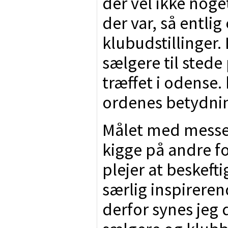
der vel ikke noget
der var, så entlig
klubudstillinger.
sælgere til stede
træffet i odense. 
ordenes betydni
Målet med messen v
kigge på andre f
plejer at beskefti
særlig inspirere
derfor synes jeg 