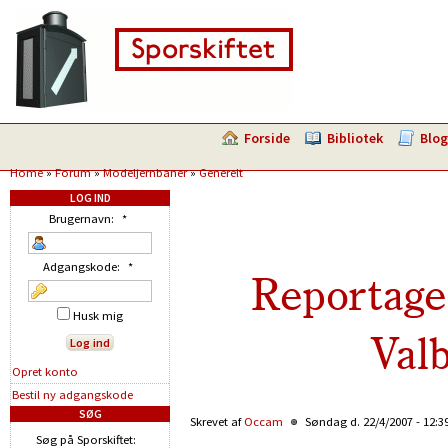
Forside
Bibliotek
Blog
Home
»
Forum
»
Modeljernbaner
»
Generelt
LOG IND
Brugernavn:
*
Adgangskode:
*
Reportage
Husk mig
Val
Opret konto
Bestil ny adgangskode
SØG
Skrevet af
Occam
Søndag d. 22/4/2007 - 12:3
Søg på Sporskiftet: