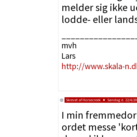
melder sig ikke ud
lodde- eller lan
________________
mvh
Lars
http://www.skala-n.d
Skrevet af
Horsecreek
Søndag d. 22/4/200
I min fremmedord
ordet messe 'kortv