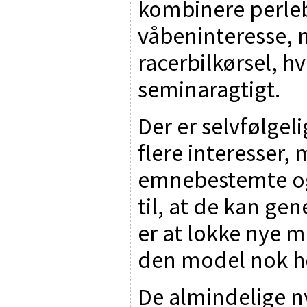
kombinere perleb
våbeninteresse,
racerbilkørsel, hv
seminaragtigt.
Der er selvfølgel
flere interesser, 
emnebestemte og 
til, at de kan g
er at lokke nye m
den model nok he
De almindelige ny