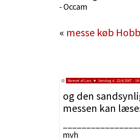
- Occam
«
messe køb
Hobb
Skrevet af
Lars
Søndag d. 22/4/2007 - 18
og den sandsynli
messen kan læse
________________
mvh