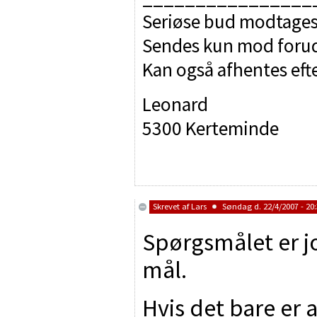
Seriøse bud modtages
Sendes kun mod forudb
Kan også afhentes efte
Leonard
5300 Kerteminde
Skrevet af
Lars
Søndag d. 22/4/2007 - 20
Spørgsmålet er j
mål.
Hvis det bare er 