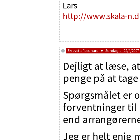
Lars
http://www.skala-n.d
Skrevet af
Leonard
Søndag d. 22/4/2007 
Dejligt at læse, a
penge på at tage
Spørgsmålet er om
forventninger til
end arrangørern
Jeg er helt enig m