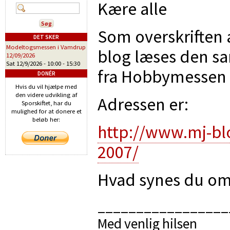
Kære alle
Som overskriften 
DET SKER
Modeltogsmessen i Vamdrup
blog læses den sa
12/09/2026
Sat 12/9/2026 -
10:00
-
15:30
fra Hobbymessen i
DONÉR
Hvis du vil hjælpe med
den videre udvikling af
Adressen er:
Sporskiftet, har du
mulighed for at donere et
beløb her:
http://www.mj-b
2007/
Hvad synes du o
_________________
Med venlig hilsen