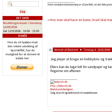
__________________
Intet modeljernbaneanlæg er så perfekt, at det ikke giver
DET SKER
«
Hvis man skal have en bane, hvad skal ma
Modeltogsmessen i Vamdrup
12/09/2026
Sat 12/9/2026 -
10:00
-
15:30
DONÉR
Hvis du vil hjælpe med
den videre udvikling af
Skrevet af
Bibihest
Tirsdag d. 26/8/2008 -
Sporskiftet, har du
mulighed for at donere et
beløb her:
Jeg plejer at bruge en hobbykniv og træk
Ellers kan du tage lidt fin sandpapir og 
fingerne om aftenen
__________________
http://ledprint.dk
Modstandsberegner
Salg af print og elektronik til modelbanen