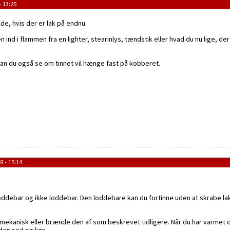
- 13:25
lde, hvis der er lak på endnu.
nd i flammen fra en lighter, stearinlys, tændstik eller hvad du nu lige, de
kan du også se om tinnet vil hænge fast på kobberet.
8 - 15:14
loddebar og ikke loddebar. Den loddebare kan du fortinne uden at skrabe la
ekanisk eller brænde den af som beskrevet tidligere. Når du har varmet den me
den sod og lign.