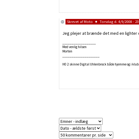
Skrevet af
Moto
Torsdag d. 4/9/2008 - 23
Jeg plejer at brænde det med en lighter 
__________________
Med venlig hilsen
Morten
____________________
H0 2 skinne Digital Uhlenbrock både hjemme og i klub