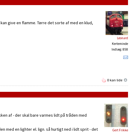
r kan give en flamme. Tørre det sorte af med en klud,
Leonard
Kerteminde
Indlæg: 858
0 kan lide
kken af - der skal bare varmes lidt på tråden med
d en lighter el. lign. så hurtigt ned i lidt sprit - det
Gert Frikke