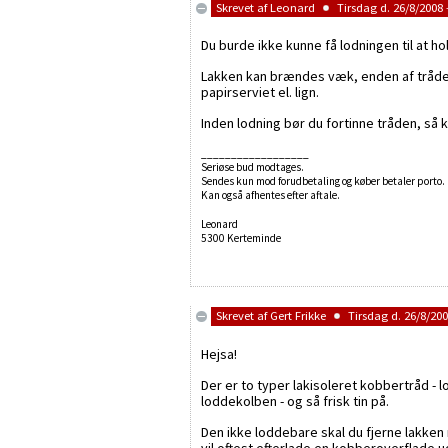
Skrevet af
Leonard
Tirsdag d. 26/8/2008 
Du burde ikke kunne få lodningen til at ho
Lakken kan brændes væk, enden af tråden i
papirserviet el. lign.
Inden lodning bør du fortinne tråden, så 
__________________
Seriøse bud modtages.
Sendes kun mod forudbetaling og køber betaler porto.
Kan også afhentes efter aftale.
Leonard
5300 Kerteminde
Skrevet af
Gert Frikke
Tirsdag d. 26/8/200
Hejsa!
Der er to typer lakisoleret kobbertråd - 
loddekolben - og så frisk tin på.
Den ikke loddebare skal du fjerne lakken m
vil oftest efterlade en kobberoverflade u