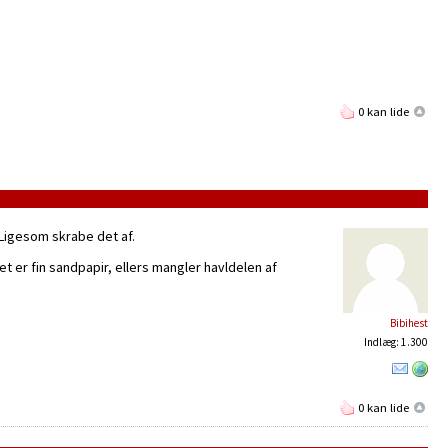
0 kan lide
 Ligesom skrabe det af.
t er fin sandpapir, ellers mangler havldelen af
Bibihest
Indlæg: 1.300
0 kan lide