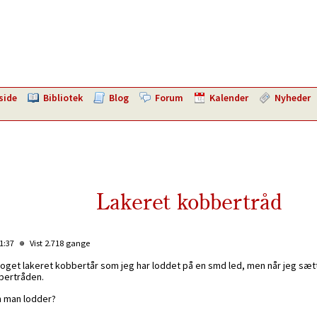
side
Bibliotek
Blog
Forum
Kalender
Nyheder
Lakeret kobbertråd
11:37
Vist 2.718 gange
noget lakeret kobbertår som jeg har loddet på en smd led, men når jeg sætte
bbertråden.
n man lodder?