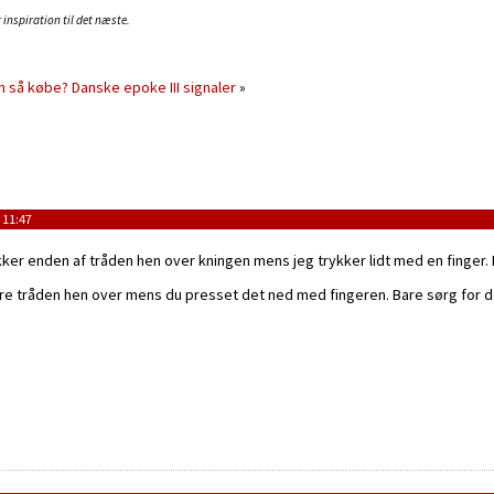
 inspiration til det næste.
n så købe?
Danske epoke III signaler
»
 11:47
ker enden af tråden hen over kningen mens jeg trykker lidt med en finger.
køre tråden hen over mens du presset det ned med fingeren. Bare sørg for de