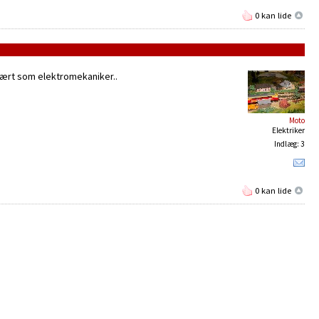
0 kan lide
 lært som elektromekaniker..
Moto
Elektriker
Indlæg: 3
0 kan lide