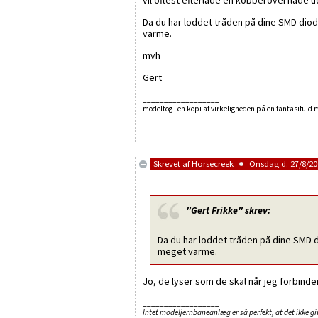
Da du har loddet tråden på dine SMD diod
varme.
mvh
Gert
__________________
modeltog - en kopi af virkeligheden på en fantasifuld
Skrevet af
Horsecreek
Onsdag d. 27/8/200
"Gert Frikke"
skrev:
Da du har loddet tråden på dine SMD d
meget varme.
Jo, de lyser som de skal når jeg forbinder
__________________
Intet modeljernbaneanlæg er så perfekt, at det ikke giv