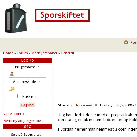
For
Home
»
Forum
»
Modeljernbaner
»
Generelt
LOG IND
Brugernavn:
*
Adgangskode:
*
Husk mig
Skrevet af
Horsecreek
Tirsdag d. 26/8/2008 - 
Opret konto
Jeg har i forbindelse med et projekt købt 
der stadig er lak mellem loddetinet og ko
Bestil ny adgangskode
SØG
Hvordan fjerner man nemmest lakken inde
Søg på Sporskiftet: