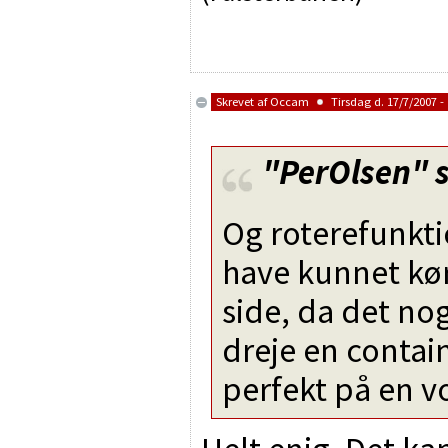
Skrevet af
Occam
Tirsdag d. 17/7/2007 - 
"PerOlsen"
s
Og roterefunkt
have kunnet kør
side, da det no
dreje en contai
perfekt på en v