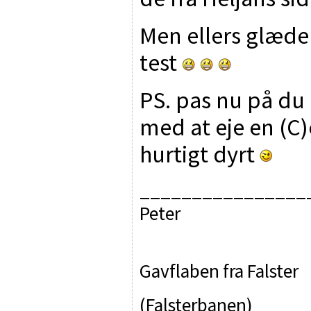
Men ellers glæde
test
PS. pas nu på du 
med at eje en (C)
hurtigt dyrt
________________
Peter
Gavflaben fra Falster
(Falsterbanen)