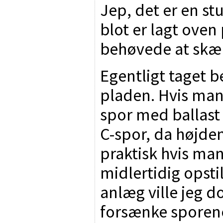
Jep, det er en st
blot er lagt oven
behøvede at skær
Egentligt taget b
pladen. Hvis man
spor med ballast
C-spor, da højden 
praktisk hvis man
midlertidig opsti
anlæg ville jeg d
forsænke sporene