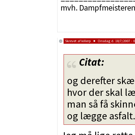
mvh. Dampfmeistere
Skrevet af
killerp
Onsdag d. 18/7/2007 - 0
Citat:
og derefter sk
hvor der skal læ
man så få skinne
og lægge asfalt