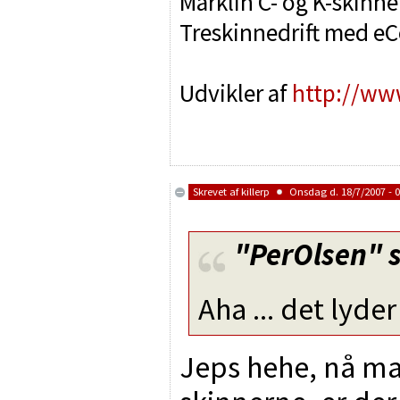
Märklin C- og K-skinne
Treskinnedrift med e
Udvikler af
http://ww
Skrevet af
killerp
Onsdag d. 18/7/2007 - 0
"PerOlsen"
s
Aha ... det lyder
Jeps hehe, nå man