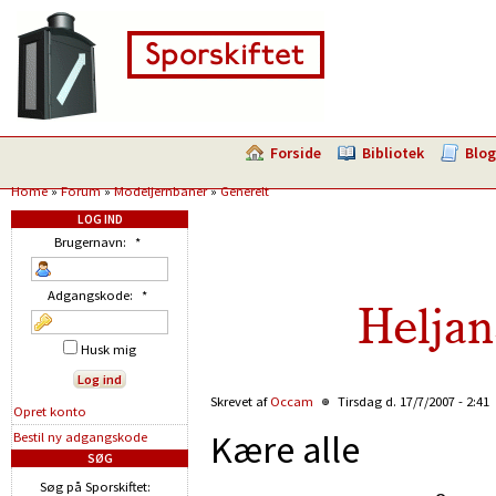
Forside
Bibliotek
Blog
Home
»
Forum
»
Modeljernbaner
»
Generelt
LOG IND
Brugernavn:
*
Adgangskode:
*
Heljan
Husk mig
Skrevet af
Occam
Tirsdag d. 17/7/2007 - 2:41
Opret konto
Kære alle
Bestil ny adgangskode
SØG
Søg på Sporskiftet: