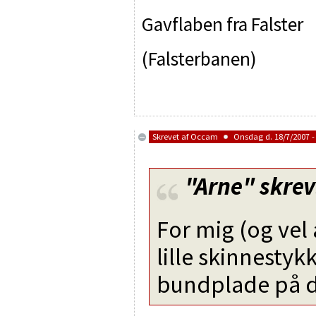
Gavflaben fra Falster
(Falsterbanen)
Skrevet af
Occam
Onsdag d. 18/7/2007 -
"Arne"
skrev
For mig (og vel 
lille skinnesty
bundplade på de