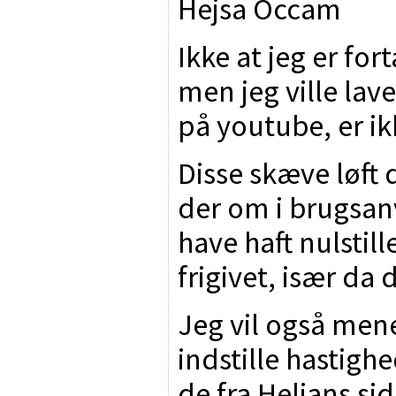
Hejsa Occam
Ikke at jeg er fo
men jeg ville lav
på youtube, er ik
Disse skæve løft 
der om i brugsan
have haft nulstil
frigivet, især da
Jeg vil også men
indstille hastigh
de fra Heljans side