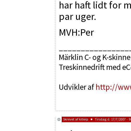
har haft lidt for
par uger.
MVH:Per
________________
Märklin C- og K-skinne
Treskinnedrift med e
Udvikler af
http://ww
Skrevet af
killerp
Tirsdag d. 17/7/2007 - 9