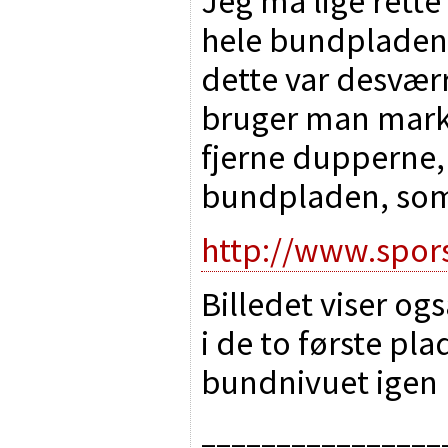
Jeg må lige rette 
hele bundpladen, 
dette var desværr
bruger man markli
fjerne dupperne,
bundpladen, som 
http://www.spors
Billedet viser og
i de to første pl
bundnivuet igen
________________