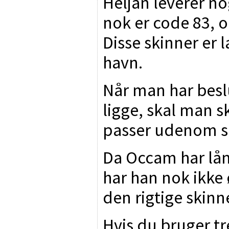
Heljan leverer n
nok er code 83, og
Disse skinner er l
havn.
Når man har besl
ligge, skal man s
passer udenom s
Da Occam har lånt
har han nok ikke 
den rigtige skinn
Hvis du bruger tr