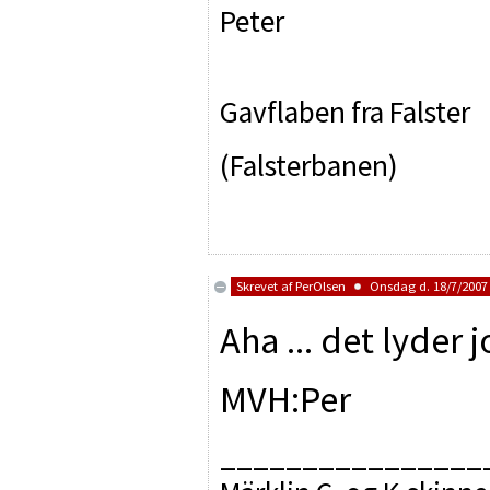
Peter
Gavflaben fra Falster
(Falsterbanen)
Skrevet af
PerOlsen
Onsdag d. 18/7/2007 
Aha ... det lyder j
MVH:Per
________________