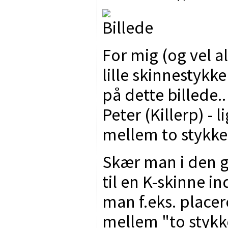
For mig (og vel a
lille skinnestyk
på dette billede..
Peter (Killerp) - 
mellem to stykke
Skær man i den g
til en K-skinne i
man f.eks. placer
mellem "to stykk