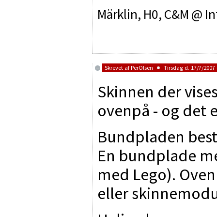
Märklin, H0, C&M @ In
Skrevet af
PerOlsen
Tirsdag d. 17/7/2007 
Skinnen der vises
ovenpå - og det 
Bundpladen består
En bundplade med
med Lego). Ovenp
eller skinnemodu