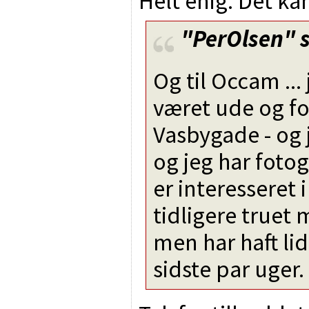
Helt enig. Det kan
"PerOlsen"
s
Og til Occam ...
været ude og fo
Vasbygade - og 
og jeg har fotog
er interesseret i 
tidligere truet
men har haft li
sidste par uger.