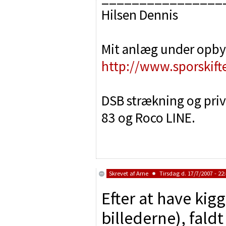
Hilsen Dennis
Mit anlæg under opby
http://www.sporskift
DSB strækning og priva
83 og Roco LINE.
Skrevet af
Arne
Tirsdag d. 17/7/2007 - 22
Efter at have kig
billederne), faldt