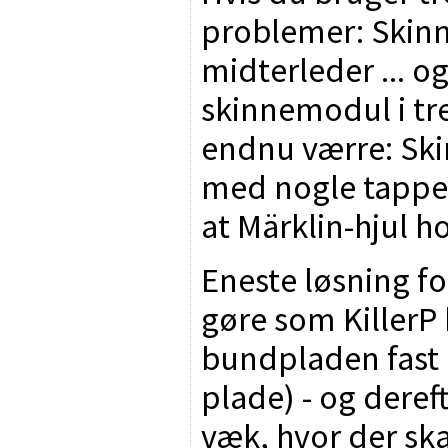
problemer: Skin
midterleder ... og
skinnemodul i tr
endnu værre: Ski
med nogle tapper
at Märklin-hjul 
Eneste løsning fo
gøre som KillerP 
bundpladen fast i
plade) - og dere
væk, hvor der ska