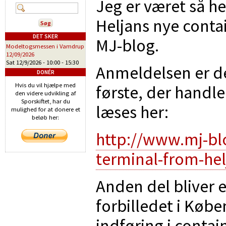
Jeg er været så he
Heljans nye conta
DET SKER
MJ-blog.
Modeltogsmessen i Vamdrup
12/09/2026
Sat 12/9/2026 -
10:00
-
15:30
Anmeldelsen er del
DONÉR
Hvis du vil hjælpe med
første, der handle
den videre udvikling af
Sporskiftet, har du
læses her:
mulighed for at donere et
beløb her:
http://www.mj-bl
terminal-from-helja
Anden del bliver
forbilledet i Købe
indføring i contai