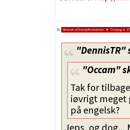
Skrevet af
Dampfmeisteren
Tirsdag d. 17
"DennisTR"
"Occam"
sk
Tak for tilbag
iøvrigt meget 
på engelsk?
Jeps, og dog..