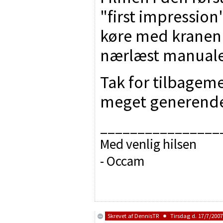
"first impression"
køre med kranen 
nærlæst manual
Tak for tilbageme
meget generende 
________________
Med venlig hilsen
- Occam
Skrevet af
DennisTR
Tirsdag d. 17/7/2007