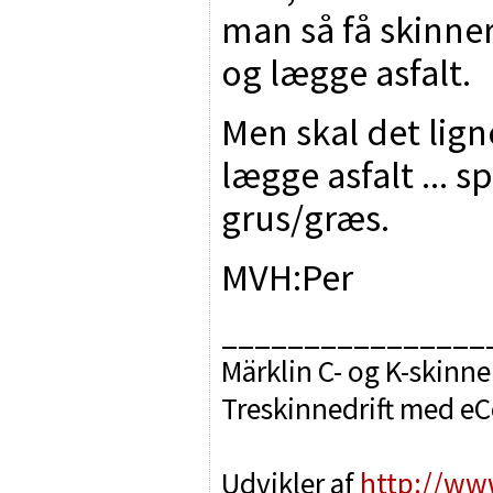
man så få skinner
og lægge asfalt.
Men skal det lig
lægge asfalt ... s
grus/græs.
MVH:Per
________________
Märklin C- og K-skinne
Treskinnedrift med e
Udvikler af
http://ww