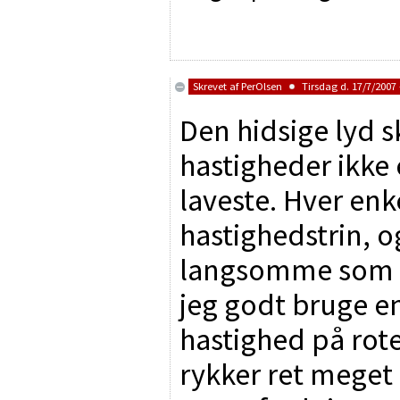
Skrevet af
PerOlsen
Tirsdag d. 17/7/2007 
Den hidsige lyd s
hastigheder ikke e
laveste. Hver enke
hastighedstrin, og
langsomme som se
jeg godt bruge 
hastighed på rot
rykker ret meget 