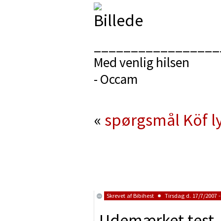
_________________
Med venlig hilsen
- Occam
«
spørgsmål
Köf l
Skrevet af
Bibihest
Tirsdag d. 17/7/2007 -
Udemærket test, 