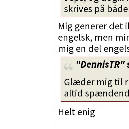
skrives på både
Mig generer det i
engelsk, men min
mig en del engel
"DennisTR"
Glæder mig til r
altid spændend
Helt enig
________________