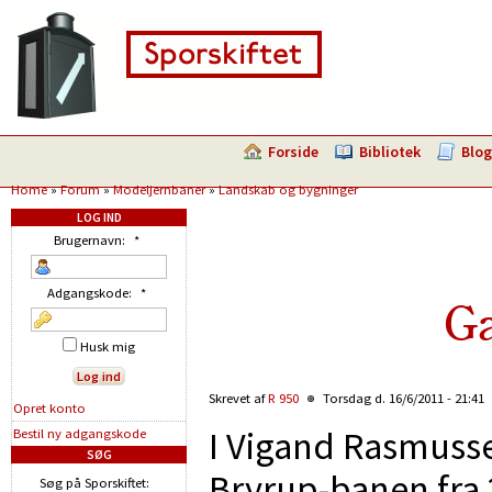
Forside
Bibliotek
Blog
Home
»
Forum
»
Modeljernbaner
»
Landskab og bygninger
LOG IND
Brugernavn:
*
Adgangskode:
*
G
Husk mig
Skrevet af
R 950
Torsdag d. 16/6/2011 - 21:41
Opret konto
I Vigand Rasmusse
Bestil ny adgangskode
SØG
Bryrup-banen fra 
Søg på Sporskiftet: