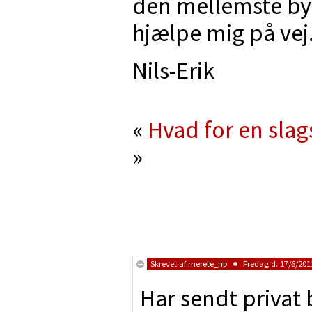
den mellemste by
hjælpe mig på vej
Nils-Erik
«
Hvad for en slag
»
Skrevet af
merete_np
Fredag d. 17/6/2011
Har sendt privat