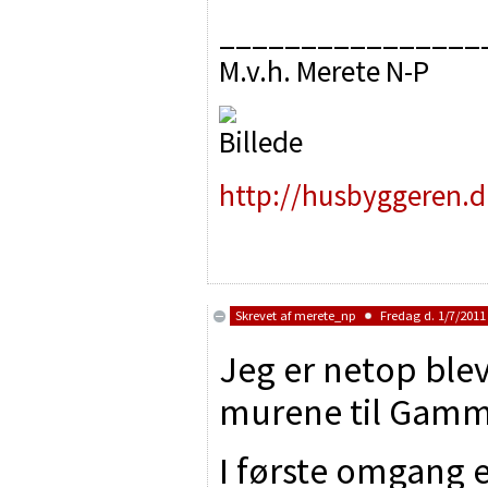
________________
M.v.h. Merete N-P
http://husbyggeren.d
Skrevet af
merete_np
Fredag d. 1/7/2011 
Jeg er netop ble
murene til Gamme
I første omgang e