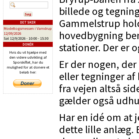
billede og tegnin
Gammelstrup hold
DET SKER
Modeltogsmessen i Vamdrup
hovedbygning beny
12/09/2026
Sat 12/9/2026 -
10:00
-
15:30
stationer. Der er o
DONÉR
Hvis du vil hjælpe med
den videre udvikling af
Er der nogen, der
Sporskiftet, har du
mulighed for at donere et
eller tegninger a
beløb her:
fra vejen altså si
gælder også udhu
Har en idé om at j
dette lille anlæg. 