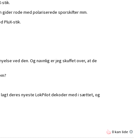
-stik.
man gider rode med polariserede sporskifter mm.
d PluX-stik.
yelse ved den. Og navnlig er jeg skuffet over, at de
tem?
r lagt deres nyeste LokPilot dekoder med i sættet, og
0 kan lide