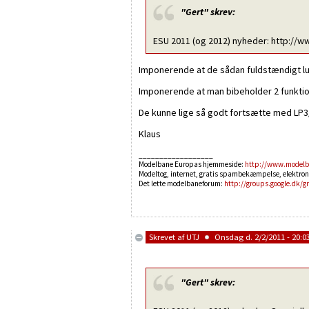
"Gert"
skrev:
ESU 2011 (og 2012) nyheder: http:
Imponerende at de sådan fuldstændigt lu
Imponerende at man bibeholder 2 funkti
De kunne lige så godt fortsætte med LP3
Klaus
__________________
Modelbane Europas hjemmeside:
http://www.modelb
Modeltog, internet, gratis spambekæmpelse, elektron
Det lette modelbaneforum:
http://groups.google.dk/g
Skrevet af
UTJ
Onsdag d. 2/2/2011 - 20:0
"Gert"
skrev: