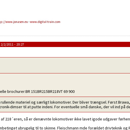
tp://www.jonasen.eu
-
www.digital-train.com
2/2/2011 - 20:27
ielle brochurer:BR 151BR215BR218VT 69 900
for rullende materiel og særligt lokomotiver. Der bliver trængsel. Først Bra
ronik-dimser til at putte indeni. For eventuelle små danske, der vil ind på 
 af 218´eren, så er denævnte lokomotiver ikke lavet igode udgaver førhen
tembetinget ubrugelig til to skinne. Fleischmann mde forældet drivteknik o