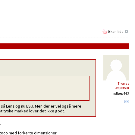
0 kan lide
Thomas
Jespersen
Indlæg: 443
wa, så Lenz og nu ESU. Men der er vel også mere
det tyske marked lover det ikke godt.
.
g Roco med forkerte dimensioner.