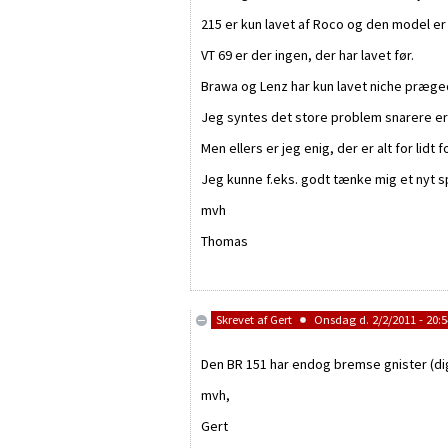
215 er kun lavet af Roco og den model er
VT 69 er der ingen, der har lavet før.
Brawa og Lenz har kun lavet niche præged
Jeg syntes det store problem snarere er at
Men ellers er jeg enig, der er alt for lid
Jeg kunne f.eks. godt tænke mig et nyt spo
mvh
Thomas
Skrevet af
Gert
Onsdag d. 2/2/2011 - 20:5
Den BR 151 har endog bremse gnister (dig
mvh,
Gert