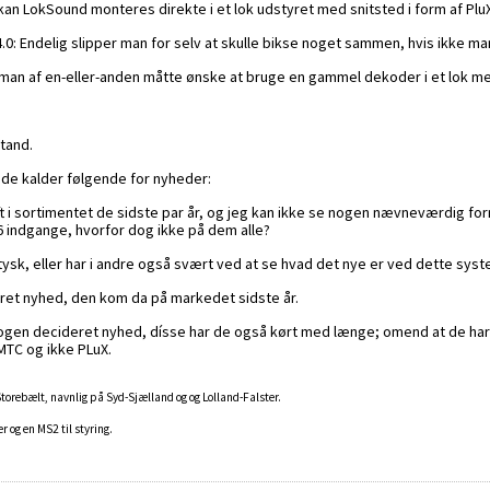
kan LokSound monteres direkte i et lok udstyret med snitsted i form af PluX
4.0: Endelig slipper man for selv at skulle bikse noget sammen, hvis ikke 
s man af en-eller-anden måtte ønske at bruge en gammel dekoder i et lok me
tand.
.. de kalder følgende for nyheder:
 i sortimentet de sidste par år, og jeg kan ikke se nogen nævneværdig forn
16 indgange, hvorfor dog ikke på dem alle?
l tysk, eller har i andre også svært ved at se hvad det nye er ved dette sys
deret nyhed, den kom da på markedet sidste år.
e nogen decideret nyhed, dísse har de også kørt med længe; omend at de ha
 MTC og ikke PLuX.
 Storebælt, navnlig på Syd-Sjælland og og Lolland-Falster.
 og en MS2 til styring.