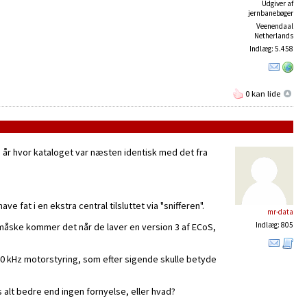
Udgiver af
jernbanebøger
Veenendaal
Netherlands
Indlæg: 5.458
0 kan lide
ste år hvor kataloget var næsten identisk med det fra
fat i en ekstra central tilsluttet via "snifferen".
mr-data
Indlæg: 805
åske kommer det når de laver en version 3 af ECoS,
 40 kHz motorstyring, som efter sigende skulle betyde
s alt bedre end ingen fornyelse, eller hvad?