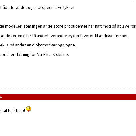
 både forældet og ikke specielt vellykket.
e modeller, som ingen af de store producenter har haft mod på at lave før
 det er en eller få underleverandører, der leverer til at disse firmaer.
t forkus på andet en dlokomotiver og vogne.
r til erstatning for Märklins K-skinne.
4
ital funktion)!