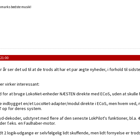
anmarks bedste musik!
21:00
 år ser det ud til at de trods alt har et par ægte nyheder, i forhold til sid
r virker interessant:
d for at bruge LokoNet-enheder NÆSTEN direkte med ECoS, uden at skulle have 
e indbygget en/et LocoNet-adapter/modul direkte i ECoS, men hvem ved, m
DT op for deres system.
lyd-dekoder, udstyret med flere af den seneste LokPilot's funktioner, bl.a.
er f.eks. en Faulhaber-motor.
t 2 logik-udgange er selvfølgelig lidt skuffende, men lidt fornyelse er trod