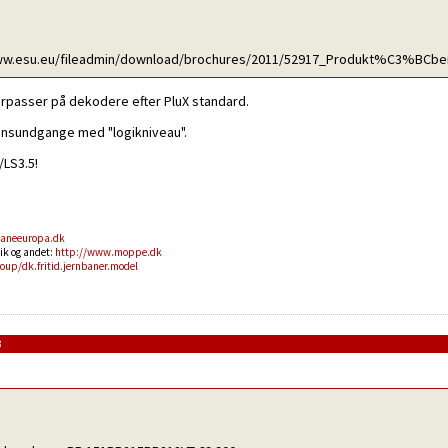
//www.esu.eu/fileadmin/download/brochures/2011/52917_Produkt%C3%BCb
rpasser på dekodere efter PluX standard.
onsundgange med "logikniveau".
/LS3.5!
aneeuropa.dk
ik og andet:
http://www.moppe.dk
roup/dk.fritid.jernbaner.model
3