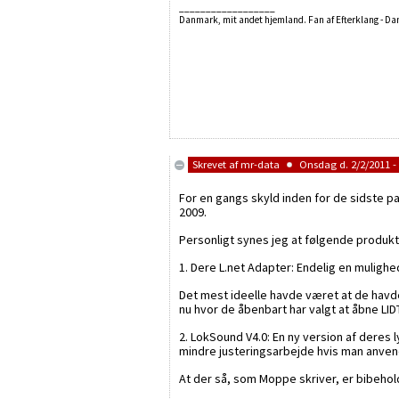
__________________
Danmark, mit andet hjemland. Fan af Efterklang - D
Skrevet af
mr-data
Onsdag d. 2/2/2011 - 
For en gangs skyld inden for de sidste par
2009.
Personligt synes jeg at følgende produkte
1. Dere L.net Adapter: Endelig en mulighe
Det mest ideelle havde været at de havd
nu hvor de åbenbart har valgt at åbne LI
2. LokSound V4.0: En ny version af deres 
mindre justeringsarbejde hvis man anvend
At der så, som Moppe skriver, er bibehold