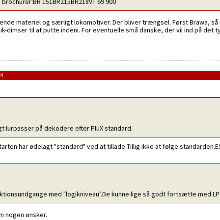
le brochurer:BR 151BR215BR218VT 69 900
rullende materiel og særligt lokomotiver. Der bliver trængsel. Først Brawa, 
ik-dimser til at putte indeni. For eventuelle små danske, der vil ind på det 
24
t lurpasser på dekodere efter PluX standard.
starten har ødelagt "standard" ved at tillade Tillig ikke at følge standarde
ktionsundgange med "logikniveau".De kunne lige så godt fortsætte med LP
om nogen ønsker.