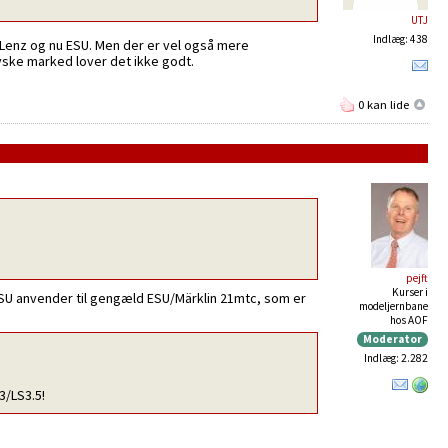
UTJ
Indlæg: 438
så Lenz og nu ESU. Men der er vel også mere
tyske marked lover det ikke godt.
0 kan lide
pejft
Kurser i
n.ESU anvender til gengæld ESU/Märklin 21mtc, som er
modeljernbane
hos AOF
Moderator
Indlæg: 2.282
3/LS3.5!