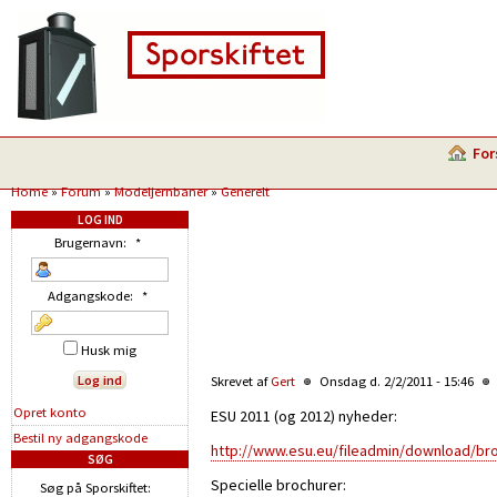
For
Home
»
Forum
»
Modeljernbaner
»
Generelt
LOG IND
Brugernavn:
*
Adgangskode:
*
Husk mig
Skrevet af
Gert
Onsdag d. 2/2/2011 - 15:46
Opret konto
ESU 2011 (og 2012) nyheder:
Bestil ny adgangskode
http://www.esu.eu/fileadmin/download/b
SØG
Specielle brochurer:
Søg på Sporskiftet: