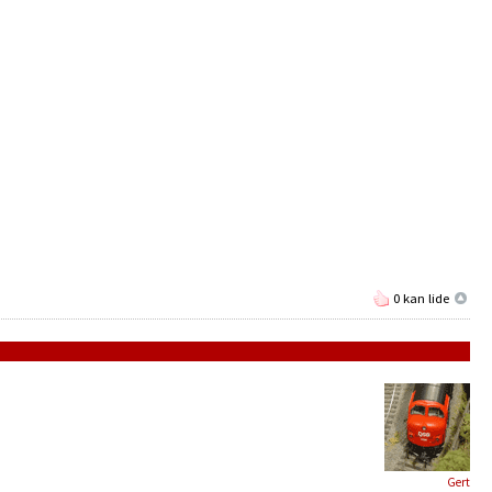
.
0 kan lide
Gert