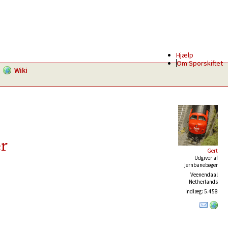
Hjælp
Om Sporskiftet
Wiki
r
Gert
Udgiver af
jernbanebøger
Veenendaal
Netherlands
Indlæg: 5.458