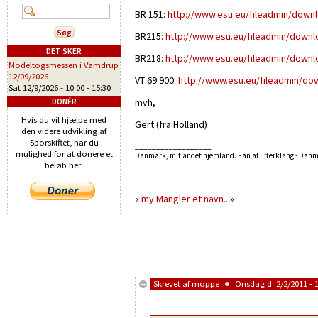
BR 151:
http://www.esu.eu/fileadmin/down
BR215:
http://www.esu.eu/fileadmin/downl
DET SKER
BR218:
http://www.esu.eu/fileadmin/downl
Modeltogsmessen i Vamdrup
12/09/2026
VT 69 900:
http://www.esu.eu/fileadmin/do
Sat 12/9/2026 -
10:00
-
15:30
mvh,
DONÉR
Hvis du vil hjælpe med
Gert (fra Holland)
den videre udvikling af
Sporskiftet, har du
__________________
mulighed for at donere et
Danmark, mit andet hjemland. Fan af Efterklang - Dan
beløb her:
«
my
Mangler et navn..
»
Skrevet af
moppe
Onsdag d. 2/2/2011 - 