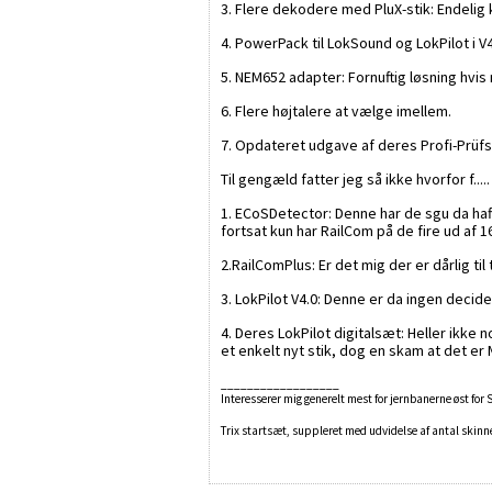
3. Flere dekodere med PluX-stik: Endelig 
4. PowerPack til LokSound og LokPilot i V
5. NEM652 adapter: Fornuftig løsning hvi
6. Flere højtalere at vælge imellem.
7. Opdateret udgave af deres Profi-Prüfs
Til gengæld fatter jeg så ikke hvorfor f...
1. ECoSDetector: Denne har de sgu da haft
fortsat kun har RailCom på de fire ud af 
2.RailComPlus: Er det mig der er dårlig ti
3. LokPilot V4.0: Denne er da ingen deci
4. Deres LokPilot digitalsæt: Heller ikk
et enkelt nyt stik, dog en skam at det er
__________________
Interesserer mig generelt mest for jernbanerne øst for
Trix startsæt, suppleret med udvidelse af antal skinner