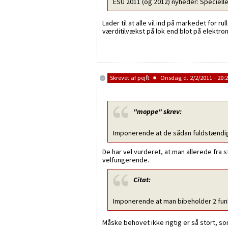
ESU 2011 (og 2012) nyheder: Speciel
Lader til at alle vil ind på markedet for 
værditilvækst på lok end blot på elektron
Skrevet af
pejft
Onsdag d. 2/2/2011 - 20:
"moppe"
skrev:
Imponerende at de sådan fuldstændig
De har vel vurderet, at man allerede fra 
velfungerende.
Citat:
Imponerende at man bibeholder 2 fun
Måske behovet ikke rigtig er så stort, s