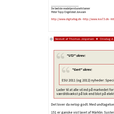
__________________
De bedste modeljernbanehilsener
Peter Topp Engelsted Jonasen
http://www.digitaltog.dk
-
http://www.kvv73.dk
-
ht
Skrevet af
Thomas Jespersen
Onsdag d. 
"UTJ"
skrev:
"Gert"
skrev:
ESU 2011 (og 2012) nyheder: Spec
Lader til at alle vil ind på markedet 
værditilvækst på lok end blot på elekt
Det lover da netop godt. Med undtagelse
151 er ganske vist lavet af Märklin. Sys