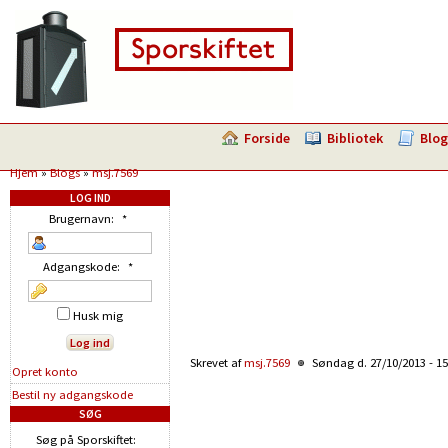
Forside
Bibliotek
Blog
Hjem
»
Blogs
»
msj.7569
LOG IND
Brugernavn:
*
Adgangskode:
*
Husk mig
Skrevet af
msj.7569
Søndag d. 27/10/2013 - 1
Opret konto
Bestil ny adgangskode
SØG
Søg på Sporskiftet: