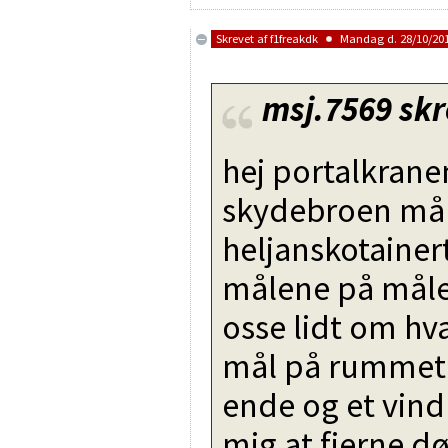
Skrevet af
f1freakdk
Mandag d. 28/10/201
msj.7569
skr
hej portalkrane
skydebroen mål
heljanskotainert
målene på måle
osse lidt om hv
mål på rummet d
ende og et vin
mig at fjerne d