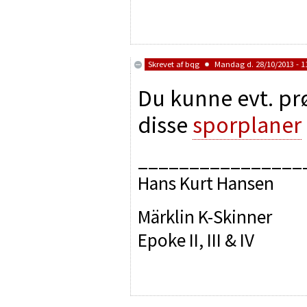
Skrevet af
bqg
Mandag d. 28/10/2013 - 1
Du kunne evt. prø
disse
sporplaner
________________
Hans Kurt Hansen
Märklin K-Skinner
Epoke II, III & IV