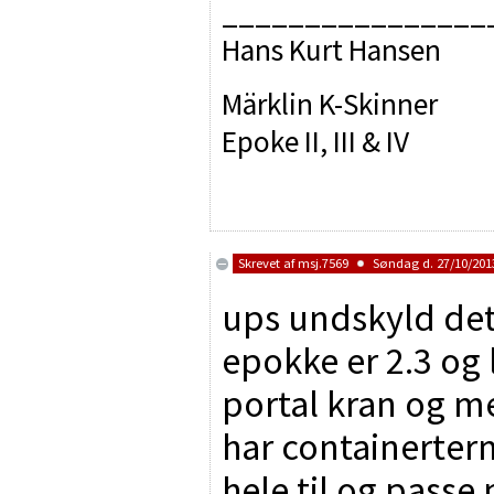
________________
Hans Kurt Hansen
Märklin K-Skinner
Epoke II, III & IV
Skrevet af
msj.7569
Søndag d. 27/10/2013
ups undskyld det
epokke er 2.3 og 
portal kran og me
har containerterm
hele til og passe