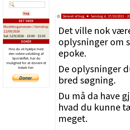
Skrevet af
bqg
Søndag d. 27/10/2013 - 20
DET SKER
Det ville nok vær
Modeltogsmessen i Vamdrup
12/09/2026
Sat 12/9/2026 -
10:00
-
15:30
oplysninger om s
DONÉR
Hvis du vil hjælpe med
epoke.
den videre udvikling af
Sporskiftet, har du
mulighed for at donere et
De oplysninger d
beløb her:
bred søgning.
Du må da have gj
hvad du kunne tæn
meget.