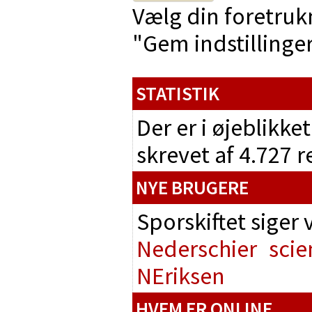
Vælg din foretruk
"Gem indstillinger"
STATISTIK
Der er i øjeblikke
skrevet af 4.727 
NYE BRUGERE
Sporskiftet siger
Nederschier
scie
NEriksen
HVEM ER ONLINE