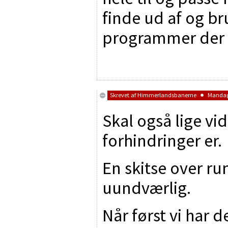
finde ud af og br
programmer der f
Skrevet af
Himmerlandsbanerne
Mandag 
Skal også lige vi
forhindringer er.
En skitse over r
uundværlig.
Når først vi har d