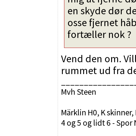
en skyde dør der
osse fjernet hå
fortæller nok ?
Vend den om. Vil
rummet ud fra de
________________
Mvh Steen
Märklin H0, K skinner,
4 og 5 og lidt 6 - Sp