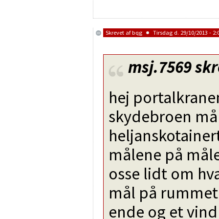
Skrevet af
bqg
Tirsdag d. 29/10/2013 - 2:
msj.7569
skr
hej portalkrane
skydebroen mål
heljanskotainert
målene på måle
osse lidt om hv
mål på rummet d
ende og et vin