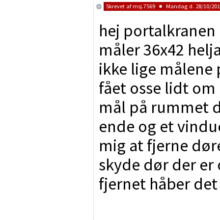
Skrevet af
msj.7569
Mandag d. 28/10/2013
hej portalkranen
måler 36x42 helj
ikke lige målene
fået osse lidt om
mål på rummet de
ende og et vindu
mig at fjerne dø
skyde dør der er 
fjernet håber det