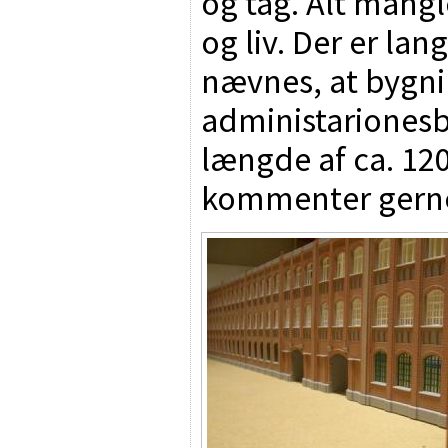
og tag. Alt mangl
og liv. Der er lan
nævnes, at bygni
administariones
længde af ca. 12
kommenter gern