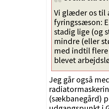
Vi glæder os til
fyringssæson: 
stadig lige (og s
mindre (eller st
med indtil fler
blevet arbejds
Jeg går også med
radiatormaskering
(sækbanegård) på
udgangspunkt i G