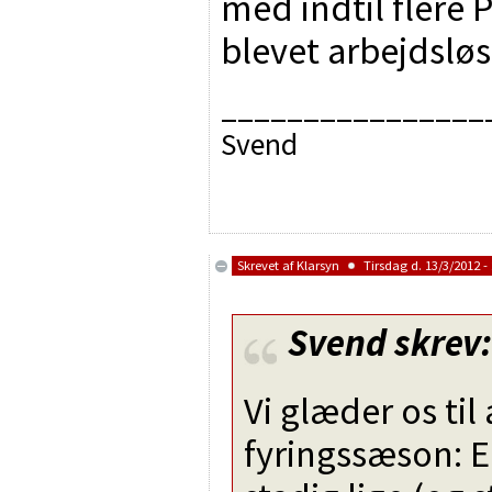
med indtil flere 
blevet arbejdslø
________________
Svend
Skrevet af
Klarsyn
Tirsdag d. 13/3/2012 - 
Svend
skrev:
Vi glæder os til
fyringssæson: 