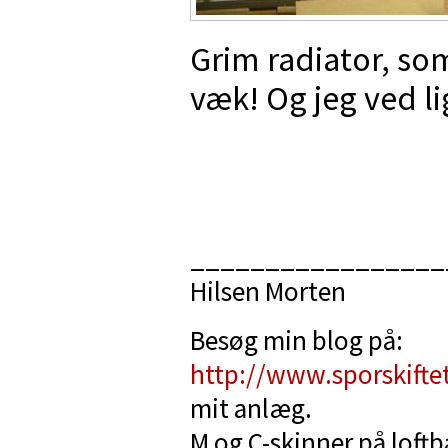
Grim radiator, som
væk! Og jeg ved l
_________________
Hilsen Morten
Besøg min blog på:
http://www.sporskifte
mit anlæg.
M og C-skinner på loft