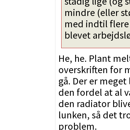
stadig lige (og s
mindre (eller st
med indtil fler
blevet arbejds
He, he. Plant mel
overskriften for 
gå. Der er meget l
den fordel at al
den radiator bliv
lunken, så det tro
problem.