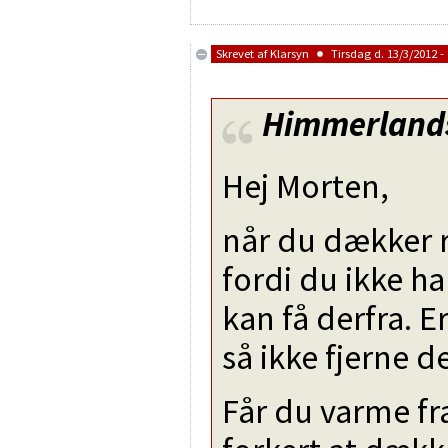
Skrevet af
Klarsyn
Tirsdag d. 13/3/2012 - 
Himmerland
Hej Morten,
når du dækker ra
fordi du ikke h
kan få derfra. E
så ikke fjerne d
Får du varme fra