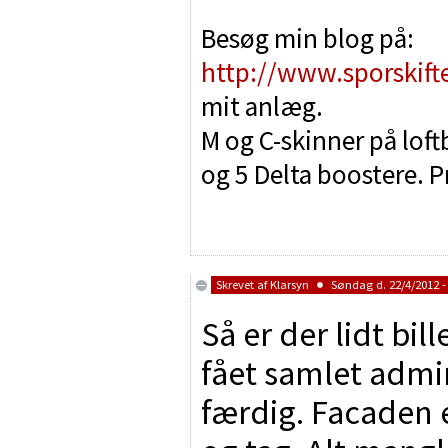
Besøg min blog på:
http://www.sporskift
mit anlæg.
M og C-skinner på lof
og 5 Delta boostere. P
Skrevet af
Klarsyn
Søndag d. 22/4/2012 -
Så er der lidt bil
fået samlet admi
færdig. Facaden 