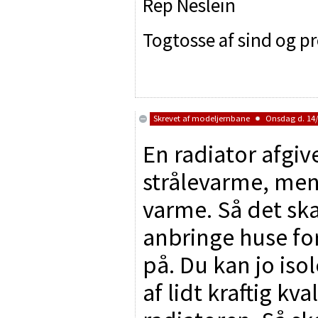
Rep Neslein
Togtosse af sind og p
Skrevet af
modeljernbane
Onsdag d. 14/3
En radiator afgiv
strålevarme, men
varme. Så det sk
anbringe huse fo
på. Du kan jo iso
af lidt kraftig k