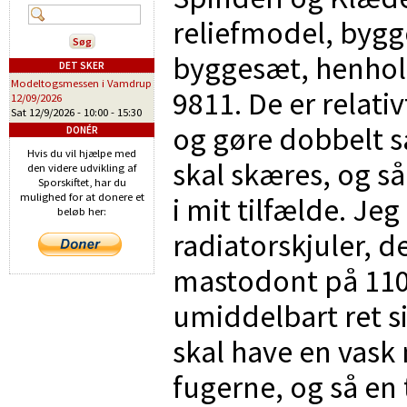
reliefmodel, bygg
byggesæt, henhol
DET SKER
Modeltogsmessen i Vamdrup
9811. De er relat
12/09/2026
Sat 12/9/2026 -
10:00
-
15:30
og gøre dobbelt så
DONÉR
Hvis du vil hjælpe med
skal skæres, og s
den videre udvikling af
Sporskiftet, har du
mulighed for at donere et
i mit tilfælde. J
beløb her:
radiatorskjuler, d
mastodont på 110
umiddelbart ret s
skal have en vask 
fugerne, og så en 