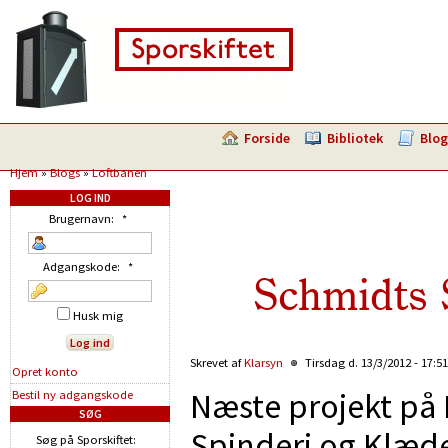
Forside
Bibliotek
Blog
Hjem
»
Blogs
»
Loftbanen
LOG IND
Brugernavn:
*
Adgangskode:
*
Schmidts 
Husk mig
Skrevet af
Klarsyn
Tirsdag d. 13/3/2012 - 17:5
Opret konto
Næste projekt på 
Bestil ny adgangskode
SØG
Spinderi og Klæde
Søg på Sporskiftet: