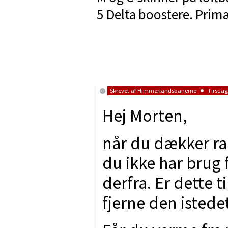
5 Delta boostere. Primæ
Skrevet af
Himmerlandsbanerne
Tirsdag 
Hej Morten,
når du dækker rad
du ikke har brug
derfra. Er dette t
fjerne den istede