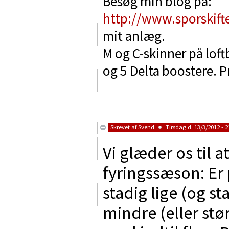
Besøg min blog på:
http://www.sporskift
mit anlæg.
M og C-skinner på lof
og 5 Delta boostere. P
Skrevet af
Svend
Tirsdag d. 13/3/2012 - 2
Vi glæder os til 
fyringssæson: Er
stadig lige (og sta
mindre (eller stør