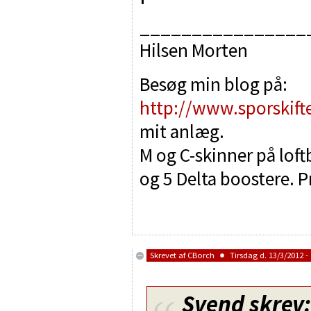
________________
Hilsen Morten
Besøg min blog på:
http://www.sporskift
mit anlæg.
M og C-skinner på lof
og 5 Delta boostere. P
Skrevet af
CBorch
Tirsdag d. 13/3/2012 - 
Svend
skrev: