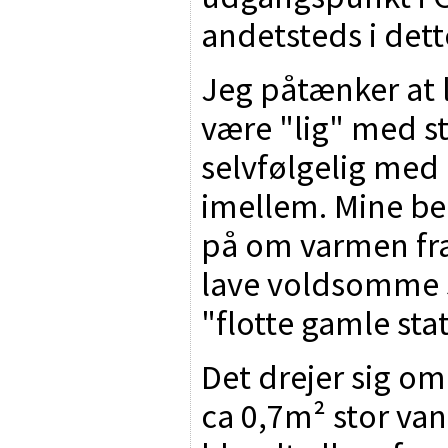
andetsteds i dett
Jeg påtænker at l
være "lig" med s
selvfølgelig med 
imellem. Mine be
på om varmen fra
lave voldsomme 
"flotte gamle sta
Det drejer sig o
ca 0,7m² stor van