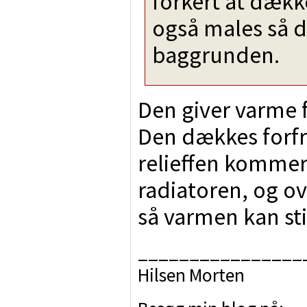
forkert at dækk
også males så d
baggrunden.
Den giver varme f
Den dækkes forfr
relieffen kommer t
radiatoren, og ove
så varmen kan st
________________
Hilsen Morten