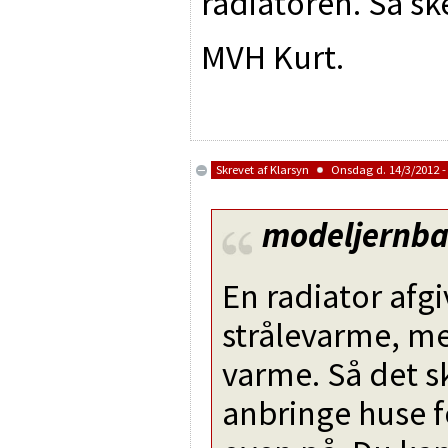
radiatoren. Så sk
MVH Kurt.
Skrevet af
Klarsyn
Onsdag d. 14/3/2012 -
modeljernb
En radiator afg
strålevarme, m
varme. Så det s
anbringe huse f