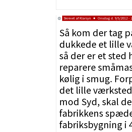
Skrevet af
Klarsyn
Onsdag d. 9/5/2012 - 
Så kom der tag på
dukkede et lille
så der er et sted
reparere småmask
kølig i smug. For
det lille værkste
mod Syd, skal der
fabrikkens spæde 
fabriksbygning i 