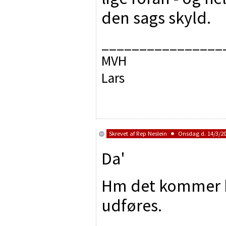
den sags skyld.
________________
MVH
Lars
Skrevet af
Rep Neslein
Onsdag d. 14/3/20
Da'
Hm det kommer h
udføres.