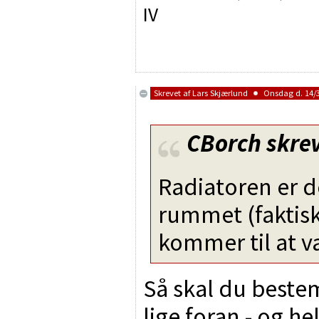
IV
Skrevet af
Lars Skjærlund
Onsdag d. 14/3
CBorch
skrev
Radiatoren er 
rummet (faktisk
kommer til at v
Så skal du bestem
lige foran - og he