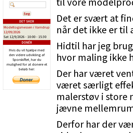
til vore modelpro
Det er svært at fi
DET SKER
når det ikke er ti
Modeltogsmessen i Vamdrup
12/09/2026
Sat 12/9/2026 -
10:00
-
15:30
Hidtil har jeg bru
DONÉR
Hvis du vil hjælpe med
hvor maling ikke 
den videre udvikling af
Sporskiftet, har du
mulighed for at donere et
beløb her:
Der har været vent
været særligt effe
malerstøv i store
jævne mellemrum
Derfor har der v