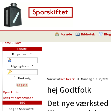
Forside
Bibliotek
Blog
Home
»
Blogs
LOG IND
Brugernavn:
*
Adgangskode:
*
Husk mig
Skrevet af
Rep Neslein
Mandag d. 11/5/2020 -
hej Godtfolk
Opret konto
Bestil ny adgangskode
Det nye værksted 
SØG
Søg på Sporskiftet: