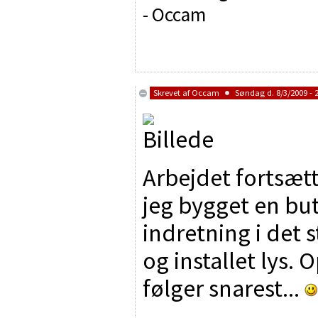
- Occam
Skrevet af
Occam
Søndag d. 8/3/2009 - 
Arbejdet fortsætt
jeg bygget en but
indretning i det 
og installet lys.
følger snarest...