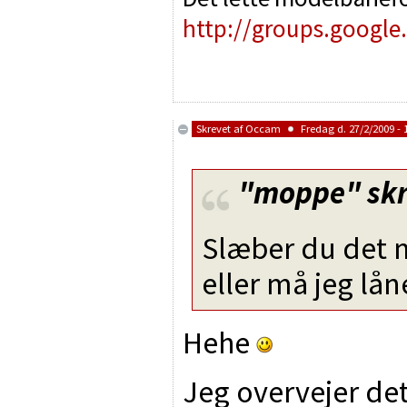
http://groups.google
Skrevet af
Occam
Fredag d. 27/2/2009 - 
"moppe"
skr
Slæber du det m
eller må jeg lån
Hehe
Jeg overvejer det