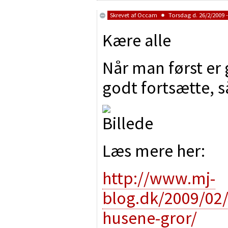
Skrevet af
Occam
Torsdag d. 26/2/2009 -
Kære alle
Når man først er 
godt fortsætte, så
Læs mere her:
http://www.mj-
blog.dk/2009/02/
husene-gror/