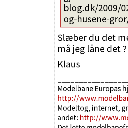
blog.dk/2009/0
og-husene-gror
Slæber du det med
må jeg låne det ?
Klaus
________________
Modelbane Europas h
http://www.modelba
Modeltog, internet, g
andet:
http://www.m
Det lette modelbanef