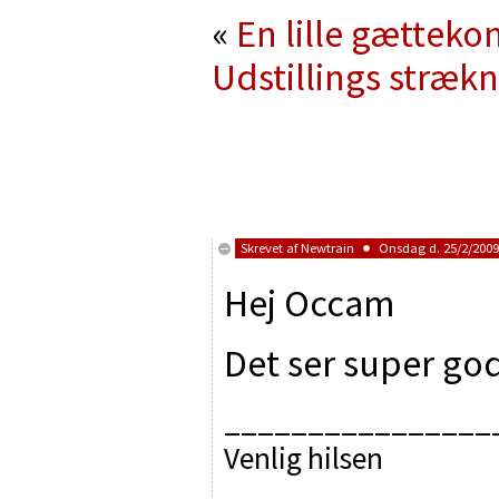
«
En lille gætteko
Udstillings stræk
Skrevet af
Newtrain
Onsdag d. 25/2/2009 
Hej Occam
Det ser super go
________________
Venlig hilsen