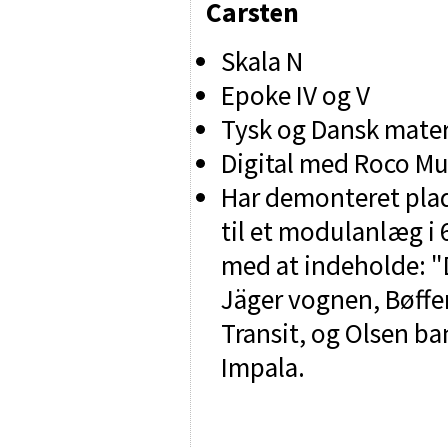
Carsten
Skala N
Epoke IV og V
Tysk og Dansk materi
Digital med Roco Mu
Har demonteret pla
til et modulanlæg i
med at indeholde: "D
Jäger vognen, Bøffe
Transit, og Olsen ba
Impala.