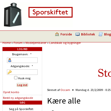
Forside
Bibliotek
Blog
Home
»
Forum
»
Modeljernbaner
»
Landskab og bygninger
LOG IND
Brugernavn:
*
Adgangskode:
*
St
Husk mig
Skrevet af
Occam
Mandag d. 23/2/2009 - 0:2
Opret konto
Kære alle
Bestil ny adgangskode
SØG
Søg på Sporskiftet: