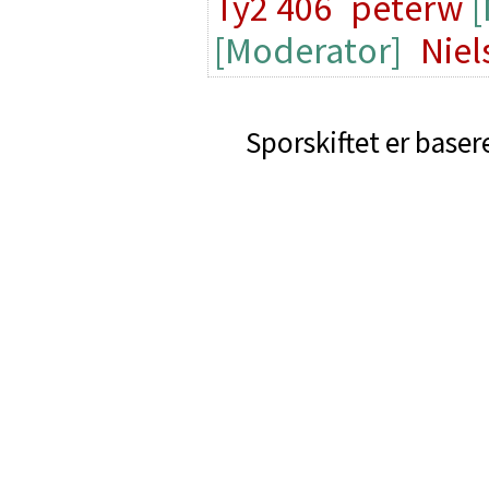
Ty2 406
peterw
[
[Moderator]
Niel
Sporskiftet er baser