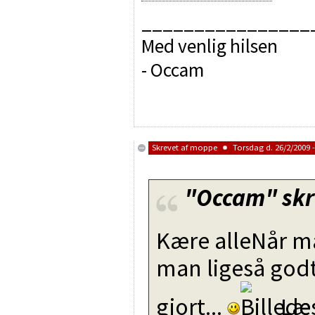
________________
Med venlig hilsen
- Occam
Skrevet af
moppe
Torsdag d. 26/2/2009 -
"Occam"
skr
Kære alleNår ma
man ligeså godt
gjort...
Læs