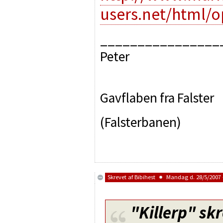
users.net/html/
________________
Peter
Gavflaben fra Falster
(Falsterbanen)
Skrevet af
Bibihest
Mandag d. 28/5/2007 -
"Killerp"
skr