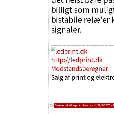
billigt som mulig
bistabile relæ'er 
signaler.
________________
http://ledprint.dk
Modstandsberegner
Salg af print og elekt
Skrevet af
killerp
Søndag d. 27/5/2007 - 2