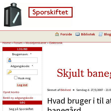
Forside
Bibliotek
Blog
Home
»
Forum
»
Modeljernbaner
»
Elektronik
LOG IND
Brugernavn:
*
Adgangskode:
*
Skjult bane
Husk mig
Skrevet af
Bibihest
Søndag d. 27/5/2007 - 21:
Opret konto
Hvad bruger i til a
Bestil ny adgangskode
SØG
banegård.
Søg på Sporskiftet: