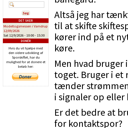
Altså jeg har tæn
DET SKER
til at skifte skift
Modeltogsmessen i Vamdrup
12/09/2026
kører ind på et ny
Sat 12/9/2026 -
10:00
-
15:30
DONÉR
køre.
Hvis du vil hjælpe med
den videre udvikling af
Sporskiftet, har du
Men hvad bruger i
mulighed for at donere et
beløb her:
toget. Bruger i et
tænder strømmen t
i signaler op eller
Er det bedre at b
for kontaktspor?