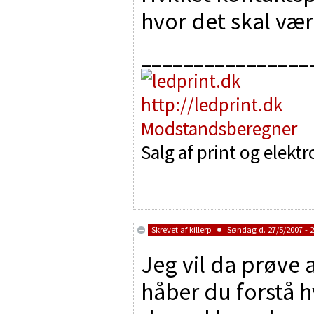
hvor det skal vær
________________
http://ledprint.dk
Modstandsberegner
Salg af print og elekt
Skrevet af
killerp
Søndag d. 27/5/2007 - 2
Jeg vil da prøve
håber du forstå hv