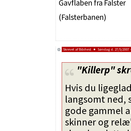
Gavflaben fra Falster
(Falsterbanen)
Skrevet af
Bibihest
Søndag d. 27/5/2007 -
"Killerp"
skr
Hvis du ligegl
langsomt ned, s
gode gammel a
skinner og relæ'