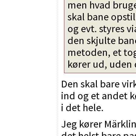
men hvad bruge
skal bane opsti
og evt. styres v
den skjulte ban
metoden, et tog
kører ud, uden d
Den skal bare vir
ind og et andet k
i det hele.
Jeg kører Märklin
det helst bare pas