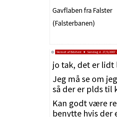
Gavflaben fra Falster
(Falsterbanen)
Skrevet af
Bibihest
Søndag d. 27/5/2007 -
jo tak, det er lidt
Jeg må se om jeg
så der er plds til
Kan godt være re
benytte hvis der 