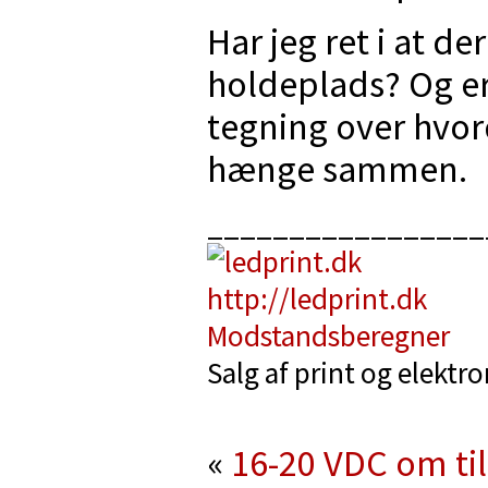
Har jeg ret i at de
holdeplads? Og er
tegning over hvord
hænge sammen.
_________________
http://ledprint.dk
Modstandsberegner
Salg af print og elektr
«
16-20 VDC om til