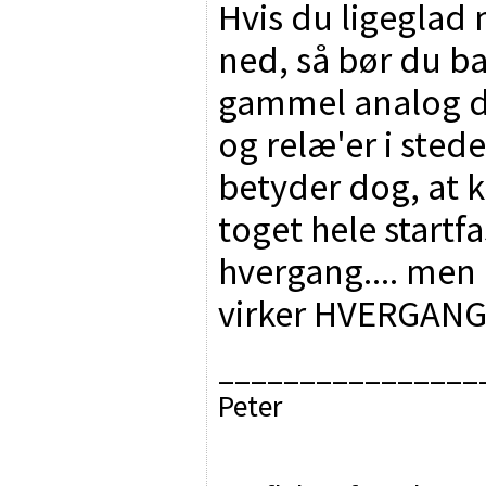
Hvis du ligeglad
ned, så bør du b
gammel analog d
og relæ'er i stede
betyder dog, at 
toget hele startf
hvergang.... men 
virker HVERGAN
________________
Peter