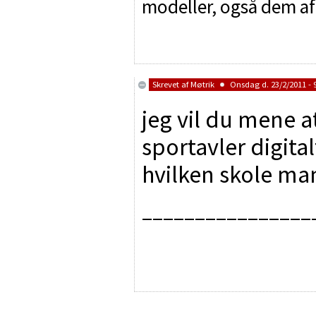
modeller, også dem af
Skrevet af
Møtrik
Onsdag d. 23/2/2011 - 
jeg vil du mene at
sportavler digita
hvilken skole man
________________