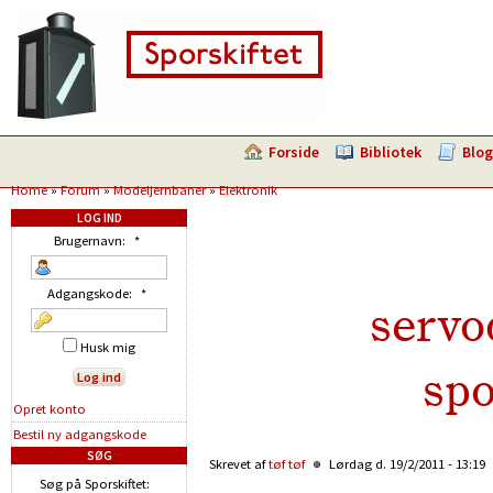
Forside
Bibliotek
Blog
Home
»
Forum
»
Modeljernbaner
»
Elektronik
LOG IND
Brugernavn:
*
Adgangskode:
*
servo
Husk mig
spo
Opret konto
Bestil ny adgangskode
SØG
Skrevet af
tøf tøf
Lørdag d. 19/2/2011 - 13:19
Søg på Sporskiftet: