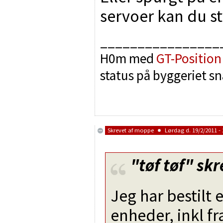
servoer kan du st
________________
H0m med
GT-Position
status på byggeriet sn
Skrevet af
moppe
Lørdag d. 19/2/2011 - 
"tøf tøf"
skr
Jeg har bestilt
enheder, inkl fr