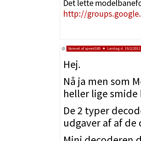
Det lette modelbanef
http://groups.google
Skrevet af
speed180
Lørdag d. 19/2/2011 
Hej.
Nå ja men som Mo
heller lige smide 
De 2 typer decod
udgaver af af de 
Mini decoderen d