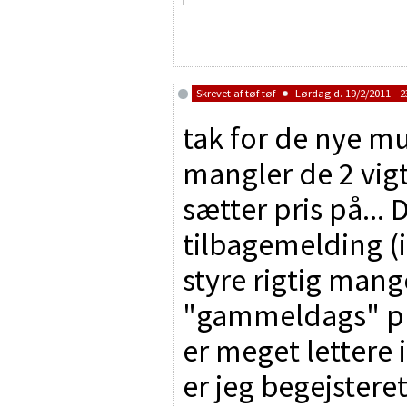
Skrevet af
tøf tøf
Lørdag d. 19/2/2011 - 2
tak for de nye mu
mangler de 2 vigt
sætter pris på... 
tilbagemelding (ik
styre rigtig mang
"gammeldags" pu
er meget lettere i
er jeg begejsteret