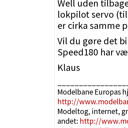
Well uden tilbag
lokpilot servo (ti
er cirka samme pr
Vil du gøre det bil
Speed180 har være
Klaus
________________
Modelbane Europas h
http://www.modelba
Modeltog, internet, g
andet:
http://www.m