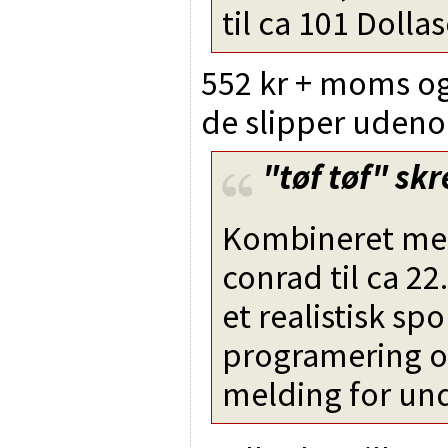
til ca 101 Dollas
552 kr + moms og
de slipper uden
"tøf tøf"
skr
Kombineret med 
conrad til ca 22
et realistisk sp
programering o
melding for unde