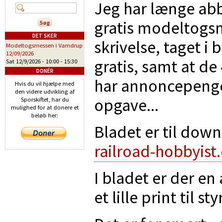
Jeg har længe ab
gratis modeltogs
DET SKER
skrivelse, taget i 
Modeltogsmessen i Vamdrup
12/09/2026
gratis, samt at de 
Sat 12/9/2026 -
10:00
-
15:30
DONÉR
har annoncepenge
Hvis du vil hjælpe med
den videre udvikling af
opgave...
Sporskiftet, har du
mulighed for at donere et
beløb her:
Bladet er til dow
railroad-hobbyist
I bladet er der en
et lille print til st