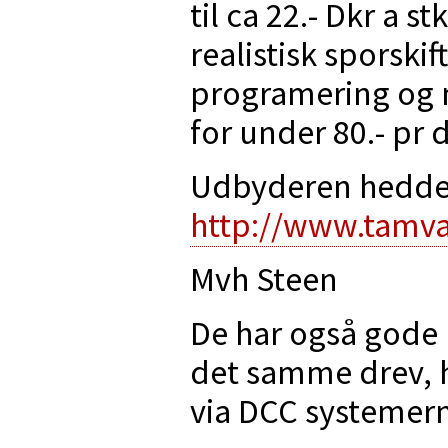
til ca 22.- Dkr a s
realistisk sporskif
programering og 
for under 80.- pr d
Udbyderen hedde
http://www.tamv
Mvh Steen
De har også gode 
det samme drev, hv
via DCC systemern