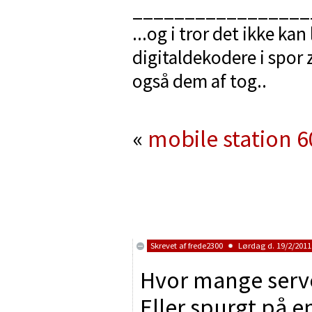
_________________
...og i tror det ikke ka
digitaldekodere i spor 
også dem af tog..
«
mobile station 
Skrevet af
frede2300
Lørdag d. 19/2/2011 
Hvor mange serv
Eller spurgt på 