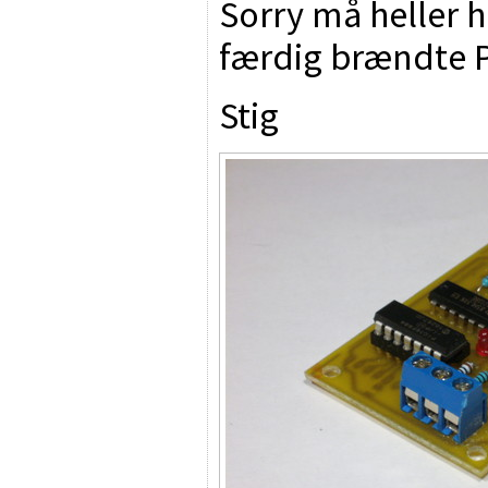
Sorry må heller h
færdig brændte P
Stig