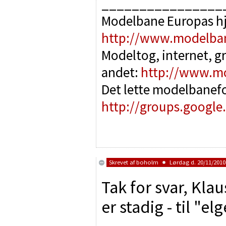
________________
Modelbane Europas h
http://www.modelba
Modeltog, internet, g
andet:
http://www.m
Det lette modelbanef
http://groups.google
Skrevet af
boholm
Lørdag d. 20/11/2010 
Tak for svar, Kla
er stadig - til "elg