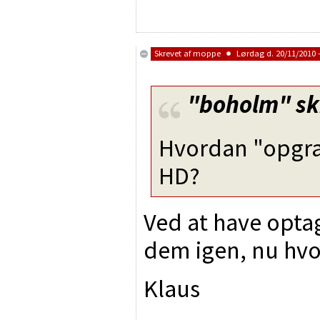
Skrevet af
moppe
Lørdag d. 20/11/2010 -
"boholm"
sk
Hvordan "opgrad
HD?
Ved at have opta
dem igen, nu hvo
Klaus