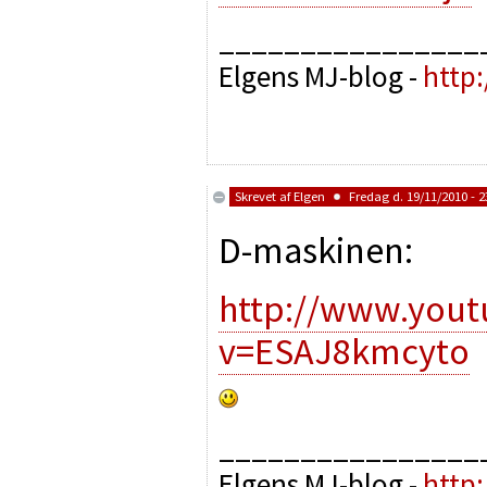
________________
Elgens MJ-blog -
http
Skrevet af
Elgen
Fredag d. 19/11/2010 - 2
D-maskinen:
http://www.you
v=ESAJ8kmcyto
________________
Elgens MJ-blog -
http