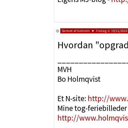
Skrevet af
boholm
Fredag d. 19/11/2010 
Hvordan "opgrade
________________
MVH
Bo Holmqvist
Et N-site:
http://www.
Mine tog-feriebilleder 
http://www.holmqvist