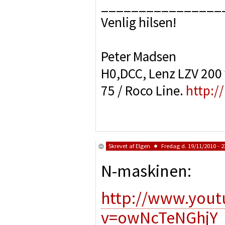
________________
Venlig hilsen!
Peter Madsen
H0,DCC, Lenz LZV 200 v
75 / Roco Line.
http:/
Skrevet af
Elgen
Fredag d. 19/11/2010 - 2
N-maskinen:
http://www.you
v=owNcTeNGhjY