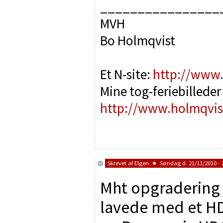
________________
MVH
Bo Holmqvist
Et N-site:
http://www.
Mine tog-feriebilleder 
http://www.holmqvist
Skrevet af
Elgen
Søndag d. 21/11/2010 - 
Mht opgradering 
lavede med et HD