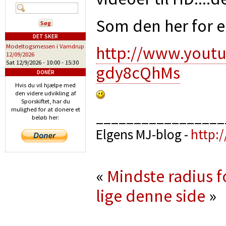
Som den her for 
DET SKER
http://www.yout
Modeltogsmessen i Vamdrup
12/09/2026
Sat 12/9/2026 -
10:00
-
15:30
gdy8cQhMs
DONÉR
Hvis du vil hjælpe med
den videre udvikling af
Sporskiftet, har du
mulighed for at donere et
_________________
beløb her:
Elgens MJ-blog -
http:
«
Mindste radius 
lige denne side
»