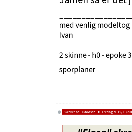
________________
med venlig modeltog 
Ivan
2 skinne - h0 - epoke 3
sporplaner
Skrevet af
PTMadsen
Fredag d. 19/11/201