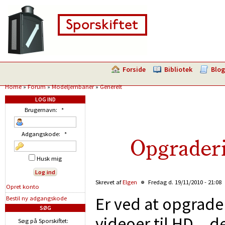
Forside
Bibliotek
Blog
Home
»
Forum
»
Modeljernbaner
»
Generelt
LOG IND
Brugernavn:
*
Adgangskode:
*
Opgraderin
Husk mig
Skrevet af
Elgen
Fredag d. 19/11/2010 - 21:08
Opret konto
Er ved at opgrade
Bestil ny adgangskode
SØG
videoer til HD....de
Søg på Sporskiftet: