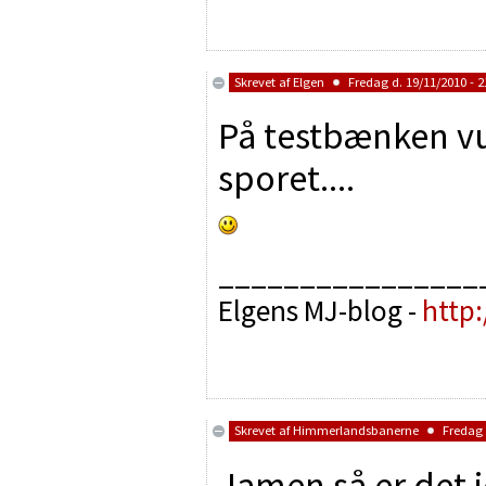
Skrevet af
Elgen
Fredag d. 19/11/2010 - 2
På testbænken vug
sporet....
________________
Elgens MJ-blog -
http
Skrevet af
Himmerlandsbanerne
Fredag d
Jamen så er det 