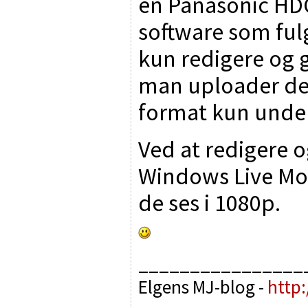
en Panasonic HDC
software som fu
kun redigere og
man uploader det
format kun under
Ved at redigere 
Windows Live Mov
de ses i 1080p.
________________
Elgens MJ-blog -
http