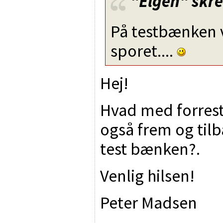
"Elgen"
skre
På testbænken v
sporet....
Hej!
Hvad med forreste
også frem og til
test bænken?.
Venlig hilsen!
Peter Madsen