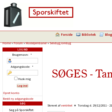
Forside
Bibliotek
Blog
Home
»
Forum
»
Modeljernbaner
»
Selvbyg/ombyg
LOG IND
Brugernavn:
*
Adgangskode:
*
SØGES - Tan
Husk mig
Opret konto
Bestil ny adgangskode
SØG
Skrevet af
ventrikel
Torsdag d. 29/12/2011 - 2
Søg på Sporskiftet: