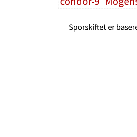
condor-9
Mogens
Sporskiftet er baser