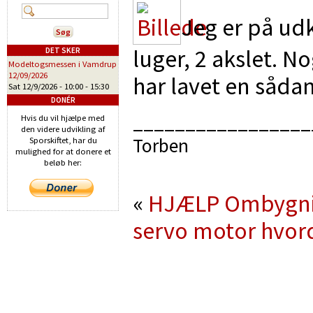
Jeg er på ud
luger, 2 akslet. 
DET SKER
Modeltogsmessen i Vamdrup
12/09/2026
har lavet en såda
Sat 12/9/2026 -
10:00
-
15:30
DONÉR
_________________
Hvis du vil hjælpe med
den videre udvikling af
Torben
Sporskiftet, har du
mulighed for at donere et
beløb her:
«
HJÆLP Ombygning 
servo motor hvo