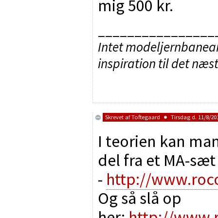
mig 500 kr.
________________
Intet modeljernbaneanl
inspiration til det næs
Skrevet af
Toftegaard
Tirsdag d. 11/8/201
I teorien kan man
del fra et MA-sæ
-
http://www.roc
Og så slå op
her:
http://www.r