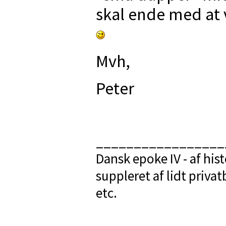
skal ende med at v
Mvh,
Peter
_________________
Dansk epoke IV - af his
suppleret af lidt priva
etc.