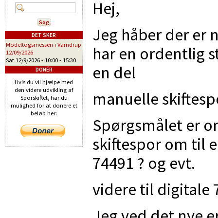
Hej,
Jeg håber der er n
DET SKER
Modeltogsmessen i Vamdrup
har en ordentlig s
12/09/2026
Sat 12/9/2026 -
10:00
-
15:30
en del
DONÉR
Hvis du vil hjælpe med
den videre udvikling af
manuelle skiftesp
Sporskiftet, har du
mulighed for at donere et
beløb her:
Spørgsmålet er o
skiftespor om til
74491 ? og evt.
videre til digital
Jeg ved det nye e