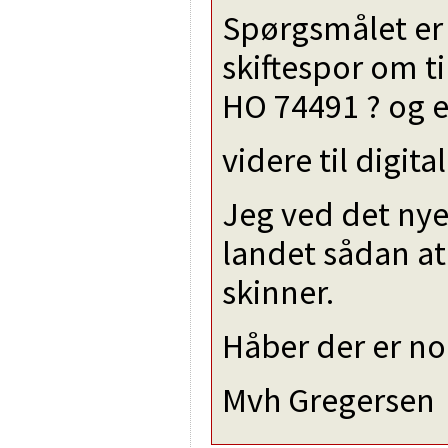
Spørgsmålet er
skiftespor om t
HO 74491 ? og e
videre til digit
Jeg ved det nye
landet sådan at
skinner.
Håber der er no
Mvh Gregersen