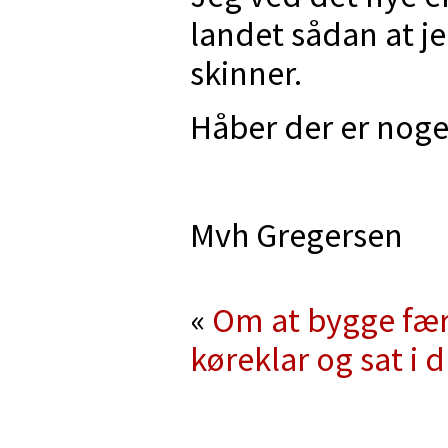
landet sådan at j
skinner.
Håber der er nogen
Mvh Gregersen
«
Om at bygge færg
køreklar og sat i dr