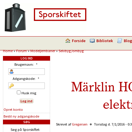
Forside
Bibliotek
Blog
Home
»
Forum
»
Modeljernbaner
»
Selvbyg/ombyg
LOG IND
Brugernavn:
*
Adgangskode:
*
Märklin HO
Husk mig
elekt
Opret konto
Bestil ny adgangskode
SØG
Skrevet af
Gregersen
Torsdag d. 7/1/2016 - 0:
Søg på Sporskiftet: