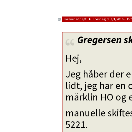
Skrevet af
pejft
Torsdag d. 7/1/2016 - 15:
Gregersen
sk
Hej,
Jeg håber der e
lidt, jeg har en 
märklin HO og 
manuelle skifte
5221.