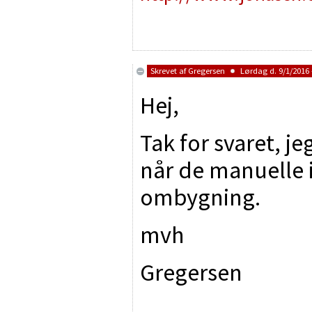
Skrevet af
Gregersen
Lørdag d. 9/1/2016 
Hej,
Tak for svaret, j
når de manuelle i
ombygning.
mvh
Gregersen