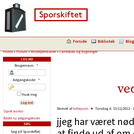
Forside
Bibliotek
Blog
Home
»
Forum
»
Modeljernbaner
»
Landskab og bygninger
LOG IND
Brugernavn:
*
Adgangskode:
*
ve
Husk mig
Skrevet af
lotteyvon
Torsdag d. 13/12/2012 - 
Opret konto
jjeg har været nød
Bestil ny adgangskode
SØG
at finde ud af om
Søg på Sporskiftet: