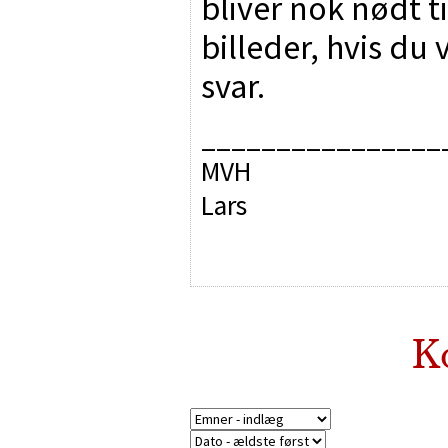
bliver nok nødt t
billeder, hvis du 
svar.
________________
MVH
Lars
K