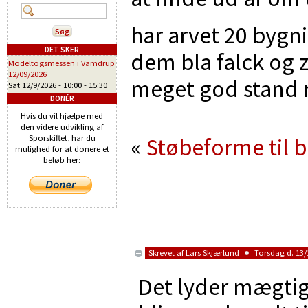
har arvet 20 bygn
DET SKER
dem bla falck og 
Modeltogsmessen i Vamdrup
12/09/2026
meget god stand 
Sat 12/9/2026 -
10:00
-
15:30
DONÉR
Hvis du vil hjælpe med
den videre udvikling af
«
Støbeforme til 
Sporskiftet, har du
mulighed for at donere et
beløb her:
Skrevet af
Lars Skjærlund
Torsdag d. 13/1
Det lyder mægti