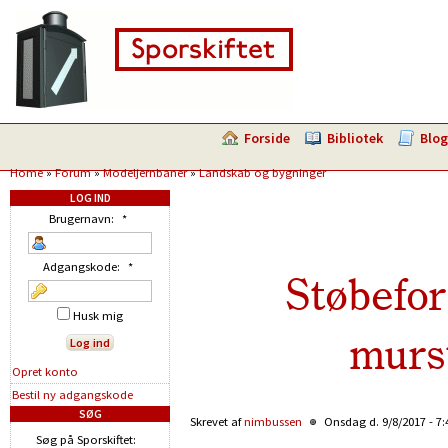
Forside
Bibliotek
Blog
Home
»
Forum
»
Modeljernbaner
»
Landskab og bygninger
LOG IND
Brugernavn:
*
Adgangskode:
*
Støbefor
Husk mig
murs
Opret konto
Bestil ny adgangskode
SØG
Skrevet af
nimbussen
Onsdag d. 9/8/2017 - 7
Søg på Sporskiftet: