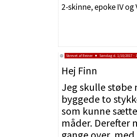
2-skinne, epoke IV og 
Skrevet af
Reiner
Søndag d. 1/10/2017 - 
Hej Finn
Jeg skulle støbe
byggede to stykk
som kunne sætte
måder. Derefter m
gange over med