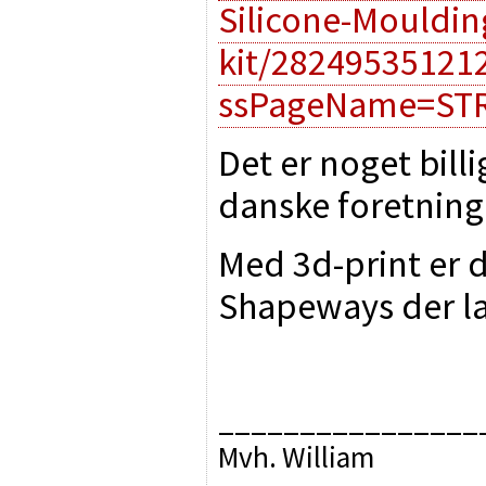
Silicone-Mouldin
kit/28249535121
ssPageName=STR
Det er noget bill
danske foretning
Med 3d-print er d
Shapeways der lav
________________
Mvh. William