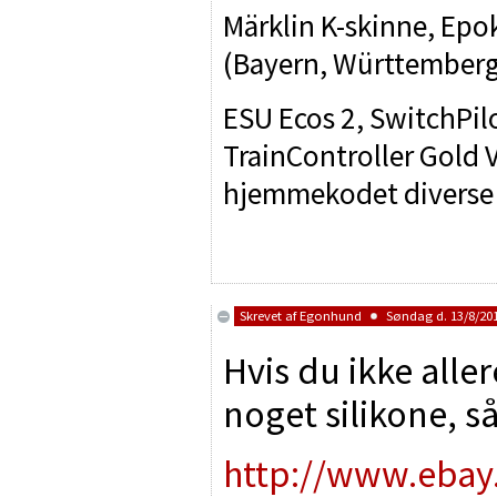
Märklin K-skinne, Epok
(Bayern, Württemberg, 
ESU Ecos 2, SwitchPilo
TrainController Gold 
hjemmekodet diverse
Skrevet af
Egonhund
Søndag d. 13/8/201
Hvis du ikke alle
noget silikone, s
http://www.ebay.