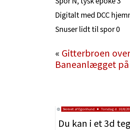
Spor N, tysk epoke 3
Digitalt med DCC hjemm
Snuser lidt til spor 0
«
Gitterbroen ove
Baneanlægget på
Skrevet af
Egonhund
Torsdag d. 10/8/201
Du kan i et 3d t