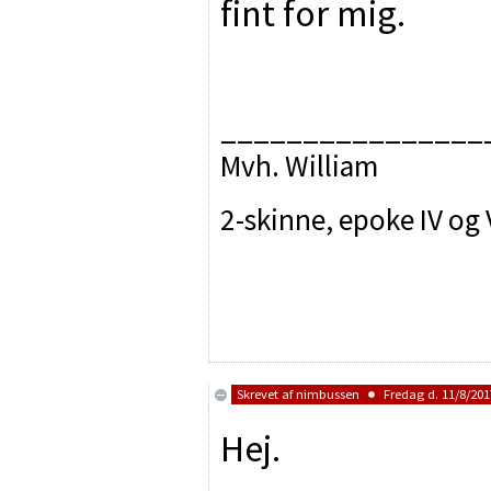
fint for mig.
________________
Mvh. William
2-skinne, epoke IV og 
Skrevet af
nimbussen
Fredag d. 11/8/2017
Hej.