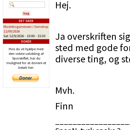
Hej.
DET SKER
Modeltogsmessen i Vamdrup
12/09/2026
Ja overskriften si
Sat 12/9/2026 -
10:00
-
15:30
DONÉR
sted med gode fo
Hvis du vil hjælpe med
den videre udvikling af
diverse ting, og s
Sporskiftet, har du
mulighed for at donere et
beløb her:
Mvh.
Finn
_________________