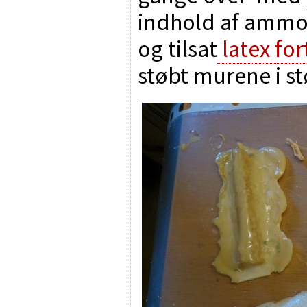
indhold af ammoni
og tilsat
latex fo
støbt murene i s