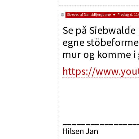
Skrevet af
DanskBjergbane
Fredag d. 11/
Se på Siebwalde 
egne stöbeforme.
mur og komme i 
https://www.yo
________________
Hilsen Jan