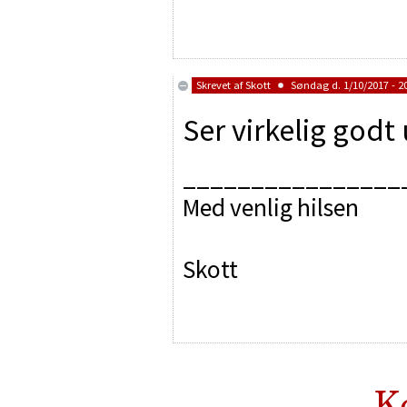
Skrevet af
Skott
Søndag d. 1/10/2017 - 2
Ser virkelig godt
________________
Med venlig hilsen
Skott
K