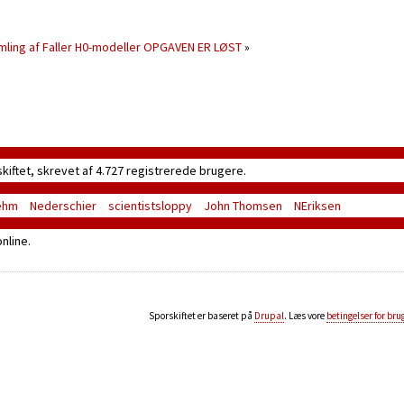
amling af Faller H0-modeller OPGAVEN ER LØST
»
skiftet, skrevet af 4.727 registrerede brugere.
ehm
Nederschier
scientistsloppy
John Thomsen
NEriksen
nline.
Sporskiftet er baseret på
Drupal
. Læs vore
betingelser for bru