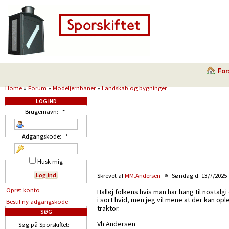
For
Home
»
Forum
»
Modeljernbaner
»
Landskab og bygninger
LOG IND
Brugernavn:
*
Adgangskode:
*
Husk mig
Skrevet af
MM.Andersen
Søndag d. 13/7/2025 
Opret konto
Halløj folkens hvis man har hang til nostal
i sort hvid, men jeg vil mene at der kan opl
Bestil ny adgangskode
traktor.
SØG
Vh Andersen
Søg på Sporskiftet: