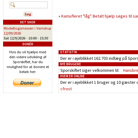
«
Kamufleret "låg".
Betalt hjælp søges til s
DET SKER
Modeltogsmessen i Vamdrup
12/09/2026
Sat 12/9/2026 -
10:00
-
15:30
DONÉR
Hvis du vil hjælpe med
STATISTIK
den videre udvikling af
Der er i øjeblikket 162.703 indlæg på Spor
Sporskiftet, har du
NYE BRUGERE
mulighed for at donere et
Sporskiftet siger velkommen til:
Hansbr
beløb her:
HVEM ER ONLINE
Der er i øjeblikket
1 bruger
og
10 gæster
o
cfrost