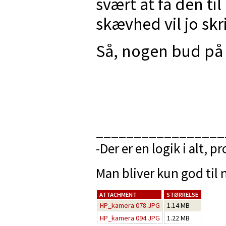
svært at få den til
skævhed vil jo skri
Så, nogen bud på 
_________________
-Der er en logik i alt, p
Man bliver kun god til n
ATTACHMENT
STØRRELSE
HP_kamera 078.JPG
1.14 MB
HP_kamera 094.JPG
1.22 MB