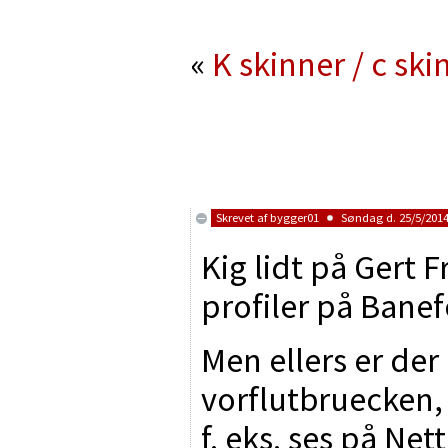
«
K skinner / c s
Skrevet af
bygger01
Søndag d. 25/5/2014 
Kig lidt på Gert 
profiler på Bane
Men ellers er der
vorflutbruecken
f. eks. ses på Net