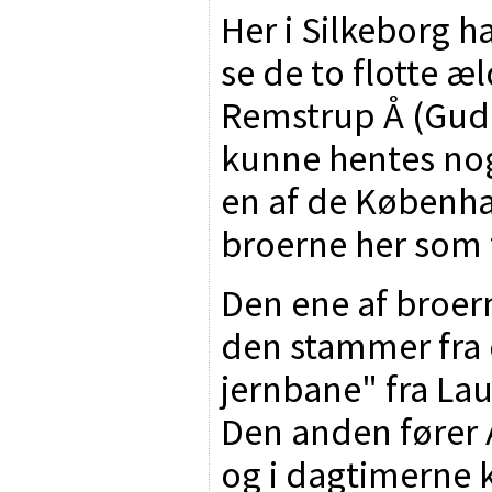
Her i Silkeborg ha
se de to flotte æ
Remstrup Å (Gud
kunne hentes noge
en af de Københa
broerne her som 
Den ene af broern
den stammer fra 
jernbane" fra La
Den anden fører 
og i dagtimerne k