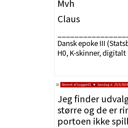
Mvh
Claus
________________
Dansk epoke III (Sta
H0, K-skinner, digitalt
Skrevet af
bygger01
Søndag d. 25/5/2014 
Jeg finder udval
større og de er r
portoen ikke spille