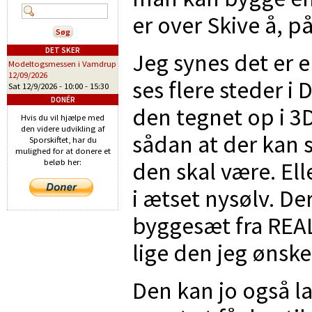
er over Skive å, p
DET SKER
Jeg synes det er 
Modeltogsmessen i Vamdrup
12/09/2026
ses flere steder i
Sat 12/9/2026 -
10:00
-
15:30
DONÉR
den tegnet op i 3D
Hvis du vil hjælpe med
den videre udvikling af
sådan at der kan 
Sporskiftet, har du
mulighed for at donere et
den skal være. El
beløb her:
i ætset nysølv. Der
byggesæt fra REAL
lige den jeg ønske
Den kan jo også la