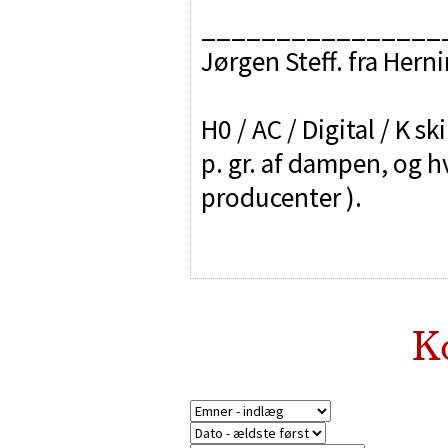
________________
Jørgen Steff. fra Hern
H0 / AC / Digital / K sk
p. gr. af dampen, og h
producenter ).
K