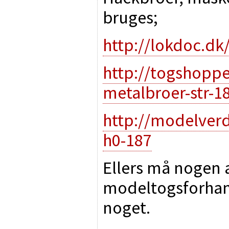
bruges;
http://lokdoc.dk
http://togshopp
metalbroer-str-1
http://modelverd
h0-187
Ellers må nogen 
modeltogsforhan
noget.