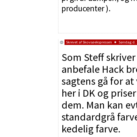
producenter ).
Skrevet af
Skovsøekspressen
Søndag d. 2
Som Steff skriver
anbefale Hack br
sagtens gå for at
her i DK og prise
dem. Man kan evt
standardgrå farve
kedelig farve.