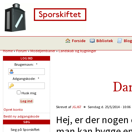
Forside
Bibliotek
Blog
Home
»
Forum
»
Modeljernbaner
»
Landskab og bygninger
LOG IND
Brugernavn:
*
Adgangskode:
*
Dan
Husk mig
Skrevet af
JGJ67
Søndag d. 25/5/2014 - 10:06
Opret konto
Hej, er der nogen
Bestil ny adgangskode
SØG
man kan bygge en 
Søg på Sporskiftet: