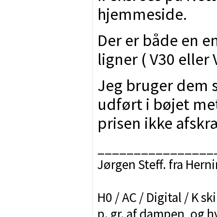
hjemmeside.
Der er både en e
ligner ( V30 eller 
Jeg bruger dem se
udført i bøjet met
prisen ikke afskr
________________
Jørgen Steff. fra Hern
H0 / AC / Digital / K sk
p. gr. af dampen, og h