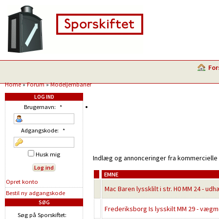
For
Home
»
Forum
»
Modeljernbaner
LOG IND
Brugernavn:
*
Adgangskode:
*
Husk mig
Indlæg og annonceringer fra kommercielle 
EMNE
Opret konto
Mac Baren lyssklilt i str. H0 MM 24 - ud
Bestil ny adgangskode
SØG
Frederiksborg Is lysskilt MM 29 - vægmod
Søg på Sporskiftet: