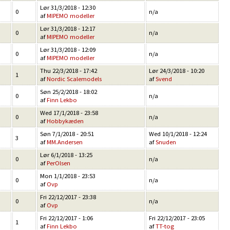
Lør 31/3/2018 - 12:30
0
n/a
af
MIPEMO modeller
Lør 31/3/2018 - 12:17
0
n/a
af
MIPEMO modeller
Lør 31/3/2018 - 12:09
0
n/a
af
MIPEMO modeller
Thu 22/3/2018 - 17:42
Lør 24/3/2018 - 10:20
1
af
Nordic Scalemodels
af
Svend
Søn 25/2/2018 - 18:02
0
n/a
af
Finn Lekbo
Wed 17/1/2018 - 23:58
0
n/a
af
Hobbykæden
Søn 7/1/2018 - 20:51
Wed 10/1/2018 - 12:24
3
af
MM.Andersen
af
Snuden
Lør 6/1/2018 - 13:25
0
n/a
af
PerOlsen
Mon 1/1/2018 - 23:53
0
n/a
af
Ovp
Fri 22/12/2017 - 23:38
0
n/a
af
Ovp
Fri 22/12/2017 - 1:06
Fri 22/12/2017 - 23:05
1
af
Finn Lekbo
af
TT-tog