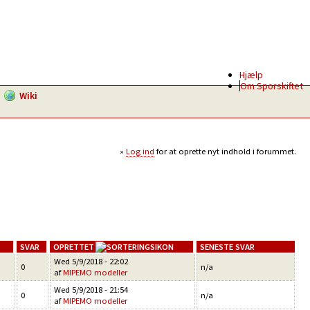
Hjælp
Om Sporskiftet
Wiki
Log ind
for at oprette nyt indhold i forummet.
SVAR
OPRETTET
SENESTE SVAR
Wed 5/9/2018 - 22:02
0
n/a
af
MIPEMO modeller
Wed 5/9/2018 - 21:54
0
n/a
af
MIPEMO modeller