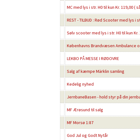
MC med lys i str. H0 til kun Kr. 119,00 
REST - TILBUD : Rød Scooter med lys i st
Sølv scooter med lys i str. H0 til kun K
Københavns Brandvæsen Ambulance og 
LEKBO PÅ MESSE I RØDOVRE
Salg af kæmpe Märklin samling
Kedelig nyhed
JernbaneBasen - hold styr på din jern
MF Ærøsund til salg
MF Morsø 1:87
God Jul og Godt Nytår