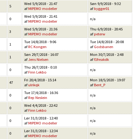
Wed 5/9/2018 - 21:47
Søn 9/9/2018 - 9:32
5
af
MIPEMO modeller
af
bygger01
Wed 5/9/2018 - 21:41
0
n/a
af
MIPEMO modeller
Wed 5/9/2018 - 21:36
Thu 6/9/2018 - 20:45
3
af
MIPEMO modeller
af
peterw
Tue 14/8/2018 - 9:06
Tue 14/8/2018 - 20:08
1
af
RC Kongen
af
Godsbanen
Søn 29/7/2018 - 16:07
Mon 30/7/2018 - 2:48
1
af
Jens Nielsen
af
f1freakdk
Thu 26/7/2018 - 0:10
0
n/a
af
Finn Lekbo
Fri 20/4/2018 - 15:14
Mon 18/5/2020 - 19:07
47
af
ulrikqk
af
Bent_P
Tue 17/4/2018 - 16:36
0
n/a
af
Rep Neslein
Wed 4/4/2018 - 22:42
0
n/a
af
Finn Lekbo
Lør 31/3/2018 - 12:40
0
n/a
af
MIPEMO modeller
Lør 31/3/2018 - 12:34
0
n/a
af
MIPEMO modeller