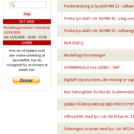
Frederiksborg Is lysskilt MM 23 - udhæng
Frisko lys-skilt i str. H0 MM 41 - væg-mode
DET SKER
Modeltogsmessen i Vamdrup
Frisko lys-skilt i str. H0 MM 22 - udhængs
12/09/2026
Sat 12/9/2026 -
10:00
-
15:30
McK DSB Q
DONÉR
Hvis du vil hjælpe med
Modeltogsforretninger
den videre udvikling af
Sporskiftet, har du
mulighed for at donere et
SOMMERSALG hos LEKBO / SMT.
beløb her:
Digitalt styresystem, din mening er vig
Nye Tuborgbiler fra Nordic Scalemodel
LEKBO PÅ DMJU MESSE MED PROTOTYPE 
Offroad MC med lys i str. H0 til kun Kr. 
Sidevogns-scooter med lys i str. H0 ( kun