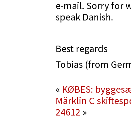
e-mail. Sorry for w
speak Danish.
Best regards
Tobias (from Ger
«
KØBES: byggesæ
Märklin C skiftesp
24612
»