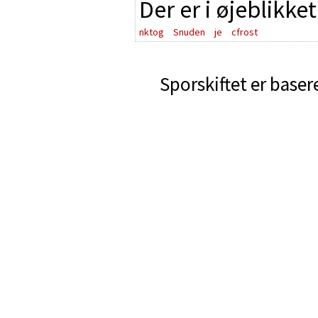
Der er i øjeblikke
nktog
Snuden
je
cfrost
Sporskiftet er baser