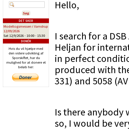
Hello,
DET SKER
Modeltogsmessen i Vamdrup
12/09/2026
I search for a DSB 
Sat 12/9/2026 -
10:00
-
15:30
DONÉR
Heljan for internat
Hvis du vil hjælpe med
den videre udvikling af
in perfect condit
Sporskiftet, har du
mulighed for at donere et
produced with th
beløb her:
331) and 5058 (AV
Is there anybody 
so, I would be ve