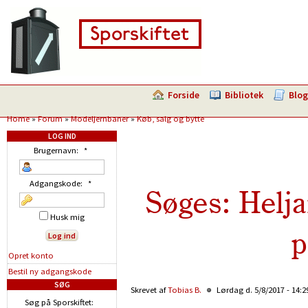
Forside
Bibliotek
Blog
Home
»
Forum
»
Modeljernbaner
»
Køb, salg og bytte
LOG IND
Brugernavn:
*
Adgangskode:
*
Søges: Helj
Husk mig
p
Opret konto
Bestil ny adgangskode
SØG
Skrevet af
Tobias B.
Lørdag d. 5/8/2017 - 14:
Søg på Sporskiftet: