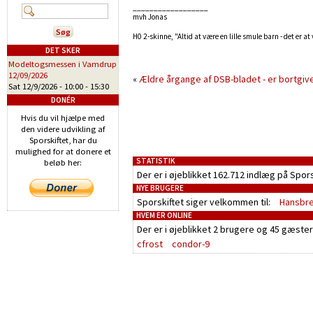
__________________
mvh Jonas
H0 2-skinne, "Altid at være en lille smule barn - det er at
DET SKER
Modeltogsmessen i Vamdrup
12/09/2026
«
Ældre årgange af DSB-bladet - er bortgiv
Sat 12/9/2026 -
10:00
-
15:30
DONÉR
Hvis du vil hjælpe med
den videre udvikling af
Sporskiftet, har du
mulighed for at donere et
STATISTIK
beløb her:
Der er i øjeblikket 162.712 indlæg på Spor
NYE BRUGERE
Sporskiftet siger velkommen til:
Hansbr
HVEM ER ONLINE
Der er i øjeblikket
2 brugere
og
45 gæster
cfrost
condor-9