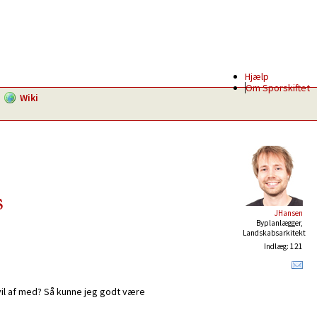
Hjælp
Om Sporskiftet
Wiki
s
JHansen
Byplanlægger,
Landskabsarkitekt
Indlæg: 121
 vil af med? Så kunne jeg godt være