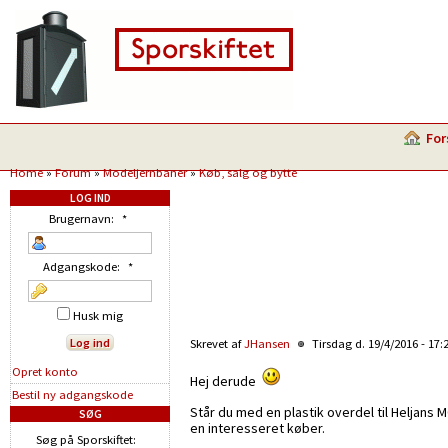
For
Home
»
Forum
»
Modeljernbaner
»
Køb, salg og bytte
LOG IND
Brugernavn:
*
Adgangskode:
*
Husk mig
Skrevet af
JHansen
Tirsdag d. 19/4/2016 - 17:
Opret konto
Hej derude
Bestil ny adgangskode
Står du med en plastik overdel til Heljans 
SØG
en interesseret køber.
Søg på Sporskiftet: