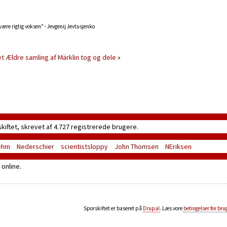
 være rigtig voksen" - Jevgenij Jevtusjenko
et
Ældre samling af Märklin tog og dele
»
skiftet, skrevet af 4.727 registrerede brugere.
ehm
Nederschier
scientistsloppy
John Thomsen
NEriksen
online.
Sporskiftet er baseret på
Drupal
. Læs vore
betingelser for bru