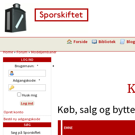
Forside
Bibliotek
Blog
Home
»
Forum
»
Modeljernbaner
LOG IND
Brugernavn:
*
Adgangskode:
*
K
Husk mig
Køb, salg og bytt
Opret konto
Bestil ny adgangskode
SØG
EMNE
Søg på Sporskiftet: