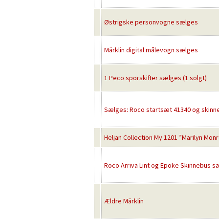
Østrigske personvogne sælges
Märklin digital målevogn sælges
1 Peco sporskifter sælges (1 solgt)
Sælges: Roco startsæt 41340 og skin
Heljan Collection My 1201 ”Marilyn Monro
Roco Arriva Lint og Epoke Skinnebus sæ
Ældre Märklin