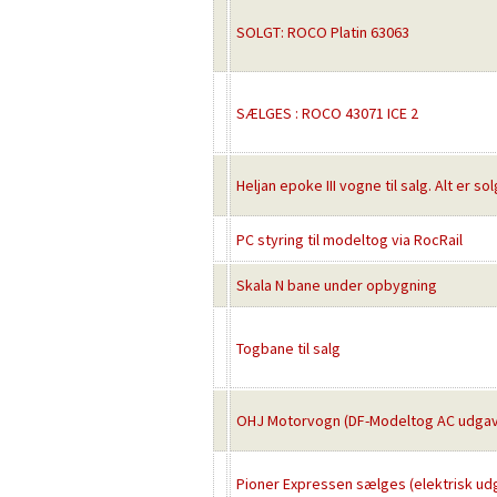
SOLGT: ROCO Platin 63063
SÆLGES : ROCO 43071 ICE 2
Heljan epoke III vogne til salg. Alt er sol
PC styring til modeltog via RocRail
Skala N bane under opbygning
Togbane til salg
OHJ Motorvogn (DF-Modeltog AC udgav
Pioner Expressen sælges (elektrisk ud