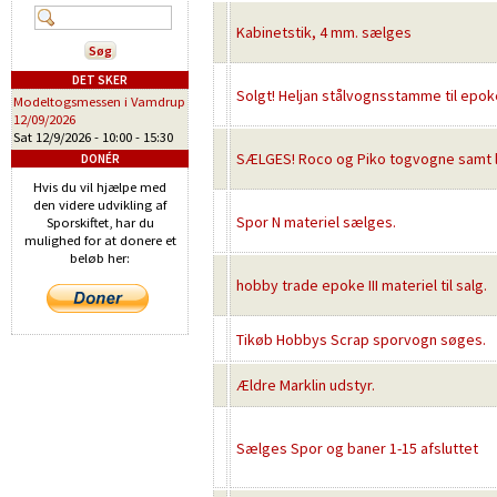
Kabinetstik, 4 mm. sælges
DET SKER
Solgt! Heljan stålvognsstamme til epoke
Modeltogsmessen i Vamdrup
12/09/2026
Sat 12/9/2026 -
10:00
-
15:30
SÆLGES! Roco og Piko togvogne samt li
DONÉR
Hvis du vil hjælpe med
den videre udvikling af
Spor N materiel sælges.
Sporskiftet, har du
mulighed for at donere et
beløb her:
hobby trade epoke III materiel til salg.
Tikøb Hobbys Scrap sporvogn søges.
Ældre Marklin udstyr.
Sælges Spor og baner 1-15 afsluttet