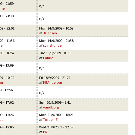
9 - 21:59
n/a
rne
9 - 23:38
n/a
9 - 22:01
Mon 14/9/2009 - 10:57
af
JHansen
9 - 11:36
Mon 14/9/2009 - 21:38
den
af
svinehunden
9 - 16:57
Tue 15/9/2009 - 0:00
af
Lau82
9 - 13:09
n/a
9 - 10:02
Fri 18/9/2009 - 21:24
en
af
KBAndersen
9 - 17:56
n/a
9 - 17:02
Søn 20/9/2009 - 8:41
af
vandborg
9 - 11:26
Mon 21/9/2009 - 18:21
dt
af
Torben Z.
9 - 12:05
Wed 23/9/2009 - 22:59
af
PK