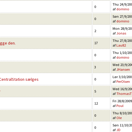
Thu 24/9/200
0
af
domino
Søn 27/9/200
0
af
domino
Mon 28/9/200
2
af
Jonas
Thu 27/8/200
bygge den.
17
af
Lau82
Thu 1/10/200
0
af
domino
Wed 23/9/200
3
af
JHansen
Lør 3/10/200
 CentralStation sælges
0
af
PerOlsen
Wed 16/9/200
r
5
af
ThomasT
Fri 28/8/2009
12
af
Poul
Thu 8/10/200
0
af
Ole
Søn 11/10/20
0
af
JD