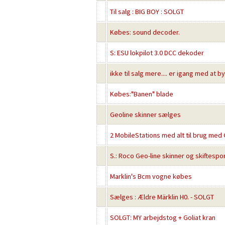
Til salg : BIG BOY : SOLGT
Købes: sound decoder.
S: ESU lokpilot 3.0 DCC dekoder
ikke til salg mere.... er igang med at 
Købes:"Banen" blade
Geoline skinner sælges
2 MobileStations med alt til brug med
S.: Roco Geo-line skinner og skiftespo
Marklin's Bcm vogne købes
Sælges : Ældre Märklin H0. - SOLGT
SOLGT: MY arbejdstog + Goliat kran