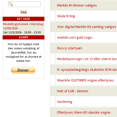
Märklin M-Skinner sælges
Skala N ting
DET SKER
Modeltogsmessen i Vamdrup
Stor digital Märklin H0 samling sælges
12/09/2026
Sat 12/9/2026 -
10:00
-
15:30
märklin sort guld vogn...
DONÉR
Hvis du vil hjælpe med
Rocco startsæt.
den videre udvikling af
Sporskiftet, har du
mulighed for at donere et
Modelsporvogn i str. O eller større lav
beløb her:
K: sporplanlægnings skabelon til M-sk
Maerklin OLDTIMER vogne efterlyses
Køb af LGB - skinner.
Vurdering
Efterlyses: Klein HO danske vogne.