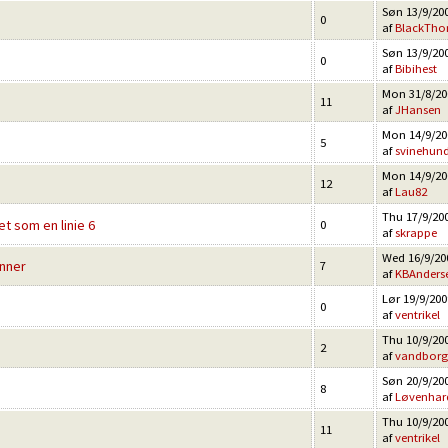
Søn 13/9/200
0
af
BlackTho
Søn 13/9/200
0
af
Bibihest
Mon 31/8/200
11
af
JHansen
Mon 14/9/200
5
af
svinehun
Mon 14/9/200
12
af
Lau82
Thu 17/9/200
et som en linie 6
0
af
skrappe
Wed 16/9/200
inner
7
af
KBAnders
Lør 19/9/200
0
af
ventrikel
Thu 10/9/200
2
af
vandborg
Søn 20/9/200
8
af
Løvenhar
Thu 10/9/200
11
af
ventrikel