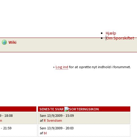
Hjælp
Om Sporskiftet
Wiki
Log ind
for at oprette nyt indhold i forummet.
SENESTE SVAR
 - 18:08
Søn 13/9/2009 - 15:09
en
af
R Svendsen
 - 21:59
Søn 13/9/2009 - 20:03
af
bl