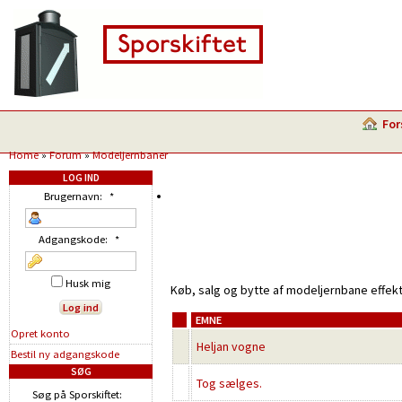
For
Home
»
Forum
»
Modeljernbaner
LOG IND
Brugernavn:
*
Adgangskode:
*
Husk mig
Køb, salg og bytte af modeljernbane effekt
EMNE
Opret konto
Heljan vogne
Bestil ny adgangskode
SØG
Tog sælges.
Søg på Sporskiftet: