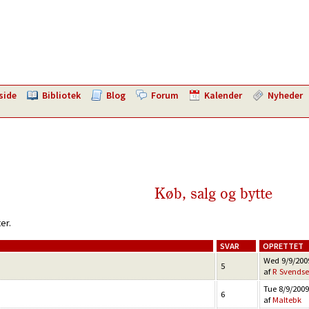
side
Bibliotek
Blog
Forum
Kalender
Nyheder
Køb, salg og bytte
er.
SVAR
OPRETTET
Wed 9/9/2009
5
af
R Svends
Tue 8/9/2009
6
af
Maltebk