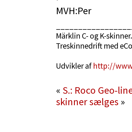
MVH:Per
_________________
Märklin C- og K-skinner
Treskinnedrift med eC
Udvikler af
http://www
«
S.: Roco Geo-lin
skinner sælges
»