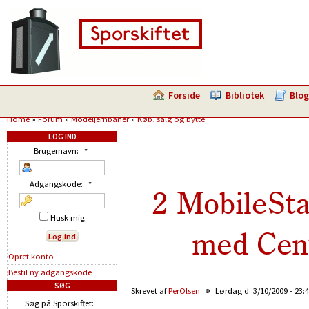
Forside
Bibliotek
Blog
Home
»
Forum
»
Modeljernbaner
»
Køb, salg og bytte
LOG IND
Brugernavn:
*
Adgangskode:
*
2 MobileStat
Husk mig
med Cent
Opret konto
Bestil ny adgangskode
SØG
Skrevet af
PerOlsen
Lørdag d. 3/10/2009 - 23:
Søg på Sporskiftet: