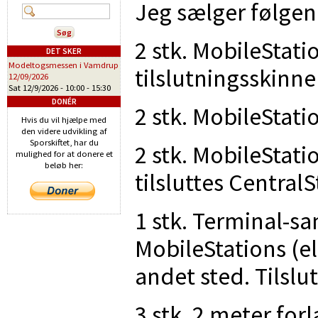
Jeg sælger følgen
2 stk. MobileStat
DET SKER
Modeltogsmessen i Vamdrup
tilslutningsskinne 
12/09/2026
Sat 12/9/2026 -
10:00
-
15:30
DONÉR
2 stk. MobileStat
Hvis du vil hjælpe med
den videre udvikling af
Sporskiftet, har du
2 stk. MobileStat
mulighed for at donere et
beløb her:
tilsluttes Central
1 stk. Terminal-sa
MobileStations (el
andet sted. Tilslu
3 stk. 2 meter for