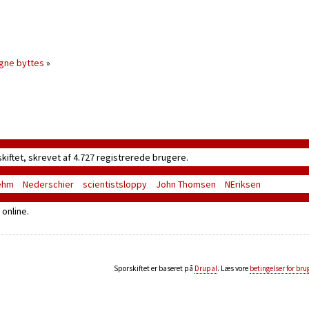
gne byttes
»
skiftet, skrevet af 4.727 registrerede brugere.
ehm
Nederschier
scientistsloppy
John Thomsen
NEriksen
online.
Sporskiftet er baseret på
Drupal
. Læs vore
betingelser for bru