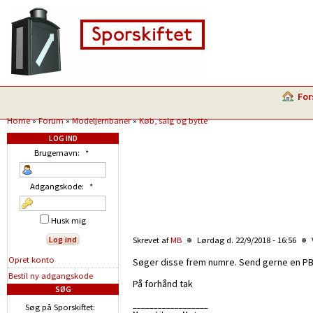
For
Home
»
Forum
»
Modeljernbaner
»
Køb, salg og bytte
LOG IND
Brugernavn:
*
Adgangskode:
*
Husk mig
Skrevet af
MB
Lørdag d. 22/9/2018 - 16:56
Opret konto
Søger disse frem numre. Send gerne en PB
Bestil ny adgangskode
På forhånd tak
SØG
__________________
Søg på Sporskiftet: