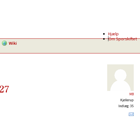
Hjælp
Om Sporskiftet
Wiki
127
MB
Kjellerup
Indlæg: 35