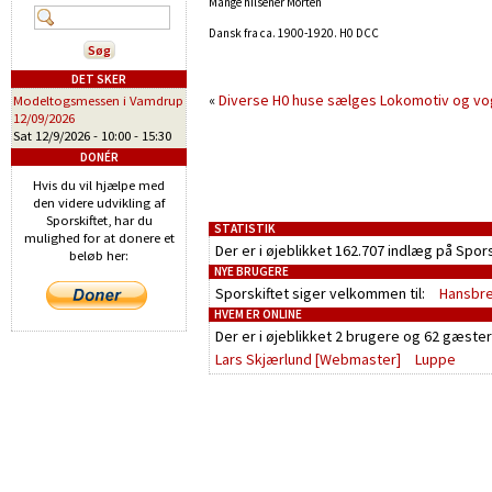
Mange hilsener Morten
Dansk fra ca. 1900-1920. H0 DCC
DET SKER
«
Diverse H0 huse sælges
Lokomotiv og vo
Modeltogsmessen i Vamdrup
12/09/2026
Sat 12/9/2026 -
10:00
-
15:30
DONÉR
Hvis du vil hjælpe med
den videre udvikling af
Sporskiftet, har du
STATISTIK
mulighed for at donere et
Der er i øjeblikket 162.707 indlæg på Spor
beløb her:
NYE BRUGERE
Sporskiftet siger velkommen til:
Hansbr
HVEM ER ONLINE
Der er i øjeblikket
2 brugere
og
62 gæster
Lars Skjærlund
[Webmaster]
Luppe