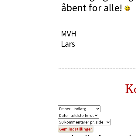
åbent for alle!
________________
MVH
Lars
K