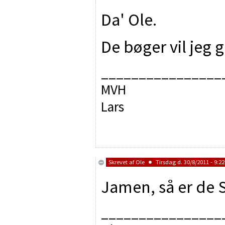
Da' Ole.
De bøger vil jeg 
________________
MVH
Lars
Skrevet af
Ole
Tirsdag d. 30/8/2011 - 9:22
Jamen, så er de S
________________