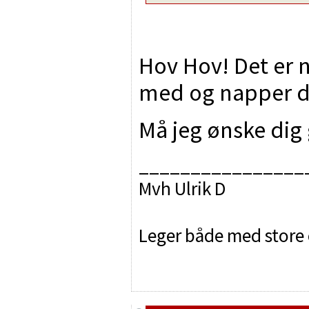
Hov Hov! Det er 
med og napper de 
Må jeg ønske dig
________________
Mvh Ulrik D
Leger både med store 