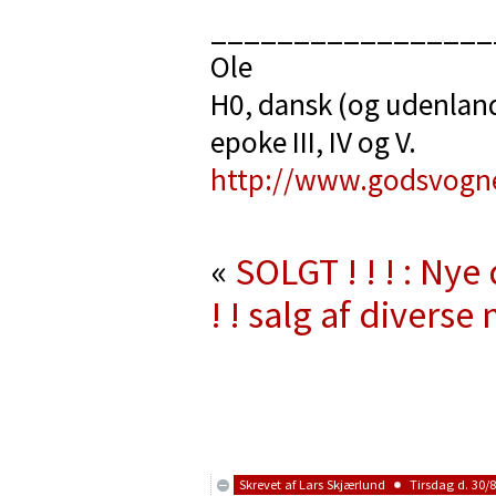
_________________
Ole
H0, dansk (og udenland
epoke III, IV og V.
http://www.godsvogn
«
SOLGT ! ! ! : Nye
! !
salg af diverse
Skrevet af
Lars Skjærlund
Tirsdag d. 30/8