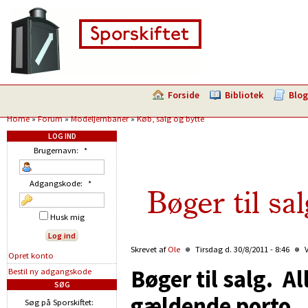
Forside
Bibliotek
Blog
Home
»
Forum
»
Modeljernbaner
»
Køb, salg og bytte
LOG IND
Brugernavn:
*
Adgangskode:
*
Bøger til s
Husk mig
Skrevet af
Ole
Tirsdag d. 30/8/2011 - 8:46
V
Opret konto
Bøger til salg. Al
Bestil ny adgangskode
SØG
gældende porto.
Søg på Sporskiftet: