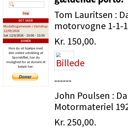
Tom Lauritsen : D
DET SKER
motorvogne 1-1-19
Modeltogsmessen i Vamdrup
12/09/2026
Sat 12/9/2026 -
10:00
-
15:30
Kr. 150,00.
DONÉR
Hvis du vil hjælpe med
den videre udvikling af
Sporskiftet, har du
mulighed for at donere et
beløb her:
------
John Poulsen : Da
Motormateriel 192
Kr. 250,00.