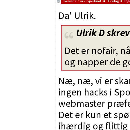
Skrevet af
Lars Skjærlund
Tirsdag d. 30/8
Da' Ulrik.
Ulrik D
skrev
Det er nofair, 
og napper de god
Næ, næ, vi er ska
ingen hacks i Spor
webmaster præfer
Det er kun et sp
ihærdig og flittig