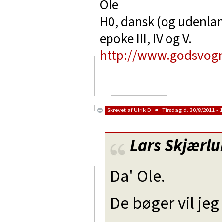
Ole
H0, dansk (og udenlan
epoke III, IV og V.
http://www.godsvog
Skrevet af
Ulrik D
Tirsdag d. 30/8/2011 - 
Lars Skjærl
Da' Ole.
De bøger vil je