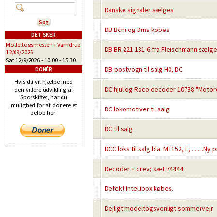
Danske signaler sælges
DB Bcm og Dms købes
DET SKER
Modeltogsmessen i Vamdrup
DB BR 221 131-6 fra Fleischmann sælg
12/09/2026
Sat 12/9/2026 -
10:00
-
15:30
DB-postvogn til salg H0, DC
DONÉR
Hvis du vil hjælpe med
DC hjul og Roco decoder 10738 "Motor
den videre udvikling af
Sporskiftet, har du
mulighed for at donere et
DC lokomotiver til salg
beløb her:
DC til salg
DCC loks til salg bla. MT152, E, ........Ny p
Decoder + drev; sæt 74444
Defekt Intellibox købes.
Dejligt modeltogsvenligt sommervejr