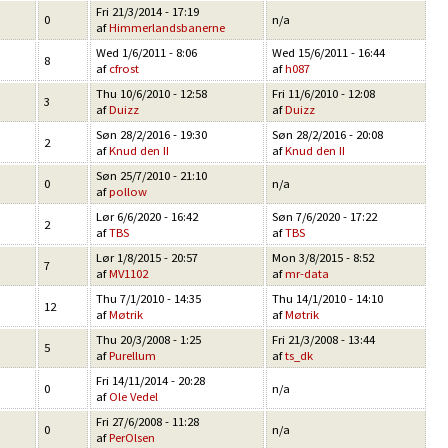
Fri 21/3/2014 - 17:19
0
n/a
af
Himmerlandsbanerne
Wed 1/6/2011 - 8:06
Wed 15/6/2011 - 16:44
8
af
cfrost
af
h087
Thu 10/6/2010 - 12:58
Fri 11/6/2010 - 12:08
3
af
Duizz
af
Duizz
Søn 28/2/2016 - 19:30
Søn 28/2/2016 - 20:08
2
af
Knud den II
af
Knud den II
Søn 25/7/2010 - 21:10
0
n/a
af
pollow
Lør 6/6/2020 - 16:42
Søn 7/6/2020 - 17:22
2
af
TBS
af
TBS
Lør 1/8/2015 - 20:57
Mon 3/8/2015 - 8:52
7
af
MV1102
af
mr-data
Thu 7/1/2010 - 14:35
Thu 14/1/2010 - 14:10
12
af
Møtrik
af
Møtrik
Thu 20/3/2008 - 1:25
Fri 21/3/2008 - 13:44
5
af
Purellum
af
ts_dk
Fri 14/11/2014 - 20:28
0
n/a
af
Ole Vedel
Fri 27/6/2008 - 11:28
0
n/a
af
PerOlsen