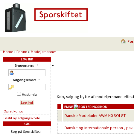
For
Home
»
Forum
»
Modeljernbaner
LOG IND
Brugernavn:
*
Adgangskode:
*
Husk mig
Køb, salg og bytte af modeljernbane effekt
EMNE
Opret konto
Danske Modelbiler AWM H0 SOLGT
Bestil ny adgangskode
SØG
Danske og internationale person-, pak
Søg på Sporskiftet: