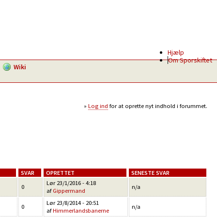
Hjælp
Om Sporskiftet
Wiki
Log ind
for at oprette nyt indhold i forummet.
SVAR
OPRETTET
SENESTE SVAR
Lør 23/1/2016 - 4:18
0
n/a
af
Gippermand
Lør 23/8/2014 - 20:51
0
n/a
af
Himmerlandsbanerne