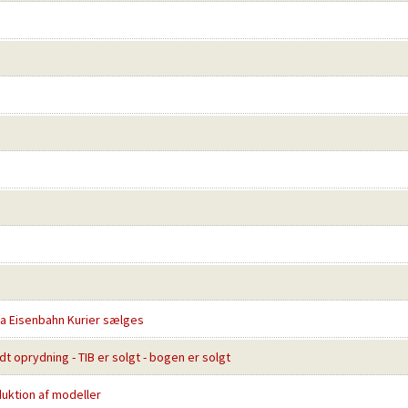
ra Eisenbahn Kurier sælges
idt oprydning - TIB er solgt - bogen er solgt
duktion af modeller