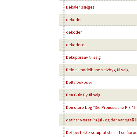
Dekaler sælges
dekoder
dekoder
dekodere
Dekupørsav til salg
Dele til modelbane selvbyg til salg
Delta Dekoder
Den Gule By til salg
Den store bog "Die Preussische P 8 " f
det har været (h) jul - og der var også l
Det perfekte setup til start af småpro