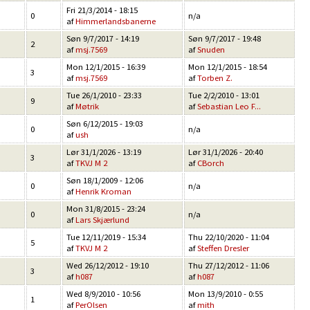
Fri 21/3/2014 - 18:15
0
n/a
af
Himmerlandsbanerne
Søn 9/7/2017 - 14:19
Søn 9/7/2017 - 19:48
2
af
msj.7569
af
Snuden
Mon 12/1/2015 - 16:39
Mon 12/1/2015 - 18:54
3
af
msj.7569
af
Torben Z.
Tue 26/1/2010 - 23:33
Tue 2/2/2010 - 13:01
9
af
Møtrik
af
Sebastian Leo F...
Søn 6/12/2015 - 19:03
0
n/a
af
ush
Lør 31/1/2026 - 13:19
Lør 31/1/2026 - 20:40
3
af
TKVJ M 2
af
CBorch
Søn 18/1/2009 - 12:06
0
n/a
af
Henrik Kroman
Mon 31/8/2015 - 23:24
0
n/a
af
Lars Skjærlund
Tue 12/11/2019 - 15:34
Thu 22/10/2020 - 11:04
5
af
TKVJ M 2
af
Steffen Dresler
Wed 26/12/2012 - 19:10
Thu 27/12/2012 - 11:06
3
af
h087
af
h087
Wed 8/9/2010 - 10:56
Mon 13/9/2010 - 0:55
1
af
PerOlsen
af
mith